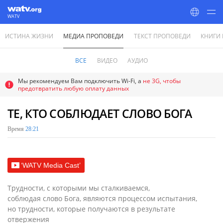
WATV
ИСТИНА ЖИЗНИ
МЕДИА ПРОПОВЕДИ
ТЕКСТ ПРОПОВЕДИ
КНИГИ
World Mission Society Church of God
ВСЕ
ВИДЕО
АУДИО
Мы рекомендуем Вам подключить Wi-Fi, а
не 3G, чтобы
предотвратить любую оплату данных
ТЕ, КТО СОБЛЮДАЕТ СЛОВО БОГА
Время
28:21
‘WATV Media Cast’
Трудности, с которыми мы сталкиваемся,
соблюдая слово Бога, являются процессом испытания,
но трудности, которые получаются в результате
отвержения