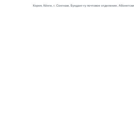
Корея, Кёнги, г. Сонгнам, Бунданг-гу почтовое отделение, Абонетский