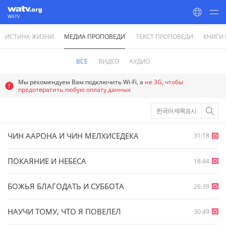
WATV
ИСТИНА ЖИЗНИ
МЕДИА ПРОПОВЕДИ
ТЕКСТ ПРОПОВЕДИ
КНИГИ
World Mission Society Church of God
ВСЕ
ВИДЕО
АУДИО
Мы рекомендуем Вам подключить Wi-Fi, а
не 3G, чтобы
предотвратить любую оплату данных
한국어 제목표시
ЧИН ААРОНА И ЧИН МЕЛХИСЕДЕКА
31:18
ПОКАЯНИЕ И НЕБЕСА
18:44
БОЖЬЯ БЛАГОДАТЬ И СУББОТА
26:39
НАУЧИ ТОМУ, ЧТО Я ПОВЕЛЕЛ
30:49