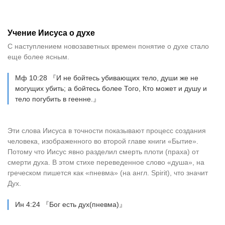
Учение Иисуса о духе
С наступлением новозаветных времен понятие о духе стало
еще более ясным.
Мф 10:28 『И не бойтесь убивающих тело, души же не
могущих убить; а бойтесь более Того, Кто может и душу и
тело погубить в геенне.』
Эти слова Иисуса в точности показывают процесс создания
человека, изображенного во второй главе книги «Бытие».
Потому что Иисус явно разделил смерть плоти (праха) от
смерти духа. В этом стихе переведенное слово «душа», на
греческом пишется как «пневма» (на англ. Spirit), что значит
Дух.
Ин 4:24 『Бог есть дух(пневма)』