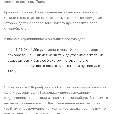
плоти, то есть сам Павел.
Другими словами, Павел желал не жизни во временной
хижине (во плоти), он жил готовясь к жизни в вечном доме,
который даст Бог после того, как его дух сбросит с себя
хижину(плоть).
В письме к филиппийцам он пишет следующее:
Флп 1:21-24 『Ибо для меня жизнь - Христос, и смерть —
приобретение... Влечет меня то и другое: имею желание
разрешиться и быть со Христом, потому что это
несравненно лучше; а оставаться во плоти нужнее для
вас.』
Слова в книге 2 Коринфянам 5:6 «... желаем лучше выйти из
тела и водвориться у Господа...» являются единым
содержанием со словами из книги к Филиппийцам 1 «... имею
желание разрешиться...». Как объяснение понятия слова
«выйти» в продолжение написано «оставаться во плоти», то
есть говорится о выходе из плоти.