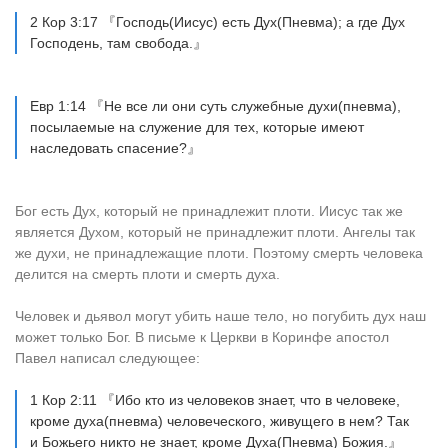
2 Кор 3:17 『Господь(Иисус) есть Дух(Пневма); а где Дух
Господень, там свобода.』
Евр 1:14 『Не все ли они суть служебные духи(пневма),
посылаемые на служение для тех, которые имеют
наследовать спасение?』
Бог есть Дух, который не принадлежит плоти. Иисус так же
является Духом, который не принадлежит плоти. Ангелы так
же духи, не принадлежащие плоти. Поэтому смерть человека
делится на смерть плоти и смерть духа.
Человек и дьявол могут убить наше тело, но погубить дух наш
может только Бог. В письме к Церкви в Коринфе апостол
Павел написал следующее:
1 Кор 2:11 『Ибо кто из человеков знает, что в человеке,
кроме духа(пневма) человеческого, живущего в нем? Так
и Божьего никто не знает, кроме Духа(Пневма) Божия.』