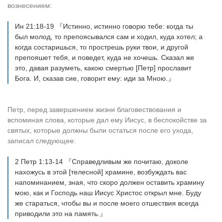
вознесением:
Ин 21:18-19 『Истинно, истинно говорю тебе: когда ты
был молод, то препоясывался сам и ходил, куда хотел; а
когда состаришься, то прострешь руки твои, и другой
препояшет тебя, и поведет, куда не хочешь. Сказал же
это, давая разуметь, какою смертью [Петр] прославит
Бога. И, сказав сие, говорит ему: иди за Мною.』
Петр, перед завершением жизни благовествования и
вспоминая слова, которые дал ему Иисус, в беспокойстве за
святых, которые должны были остаться после его ухода,
записал следующее:
2 Петр 1:13-14 『Справедливым же почитаю, доколе
нахожусь в этой [телесной] храмине, возбуждать вас
напоминанием, зная, что скоро должен оставить храмину
мою, как и Господь наш Иисус Христос открыл мне. Буду
же стараться, чтобы вы и после моего отшествия всегда
приводили это на память.』