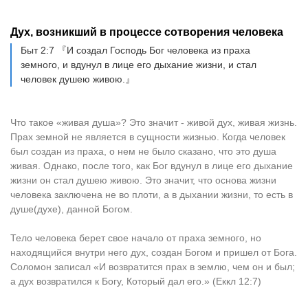
Дух, возникший в процессе сотворения человека
Быт 2:7 『И создал Господь Бог человека из праха
земного, и вдунул в лице его дыхание жизни, и стал
человек душею живою.』
Что такое «живая душа»? Это значит - живой дух, живая жизнь.
Прах земной не является в сущности жизнью. Когда человек
был создан из праха, о нем не было сказано, что это душа
живая. Однако, после того, как Бог вдунул в лице его дыхание
жизни он стал душею живою. Это значит, что основа жизни
человека заключена не во плоти, а в дыхании жизни, то есть в
душе(духе), данной Богом.
Тело человека берет свое начало от праха земного, но
находящийся внутри него дух, создан Богом и пришел от Бога.
Соломон записал «И возвратится прах в землю, чем он и был;
а дух возвратился к Богу, Который дал его.» (Еккл 12:7)