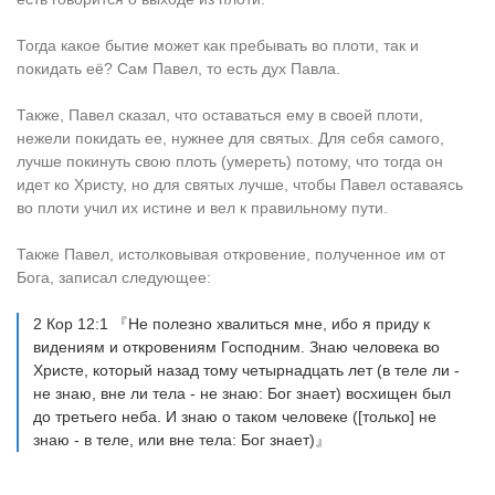
Тогда какое бытие может как пребывать во плоти, так и
покидать её? Сам Павел, то есть дух Павла.
Также, Павел сказал, что оставаться ему в своей плоти,
нежели покидать ее, нужнее для святых. Для себя самого,
лучше покинуть свою плоть (умереть) потому, что тогда он
идет ко Христу, но для святых лучше, чтобы Павел оставаясь
во плоти учил их истине и вел к правильному пути.
Также Павел, истолковывая откровение, полученное им от
Бога, записал следующее:
2 Кор 12:1 『Не полезно хвалиться мне, ибо я приду к
видениям и откровениям Господним. Знаю человека во
Христе, который назад тому четырнадцать лет (в теле ли -
не знаю, вне ли тела - не знаю: Бог знает) восхищен был
до третьего неба. И знаю о таком человеке ([только] не
знаю - в теле, или вне тела: Бог знает)』