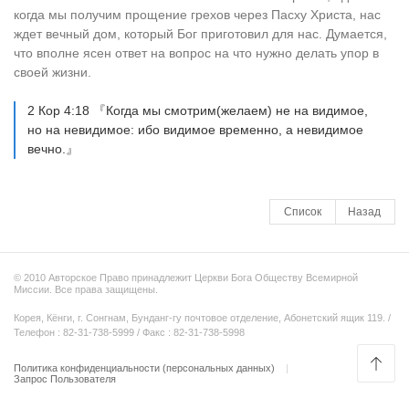
когда мы получим прощение грехов через Пасху Христа, нас
ждет вечный дом, который Бог приготовил для нас. Думается,
что вполне ясен ответ на вопрос на что нужно делать упор в
своей жизни.
2 Кор 4:18 『Когда мы смотрим(желаем) не на видимое,
но на невидимое: ибо видимое временно, а невидимое
вечно.』
Список
Назад
© 2010 Авторское Право принадлежит Церкви Бога Обществу Всемирной
Миссии. Все права защищены.
Корея, Кёнги, г. Сонгнам, Бунданг-гу почтовое отделение, Абонетский ящик 119. /
Телефон : 82-31-738-5999 / Факс : 82-31-738-5998
Политика конфиденциальности (персональных данных)
Запрос Пользователя