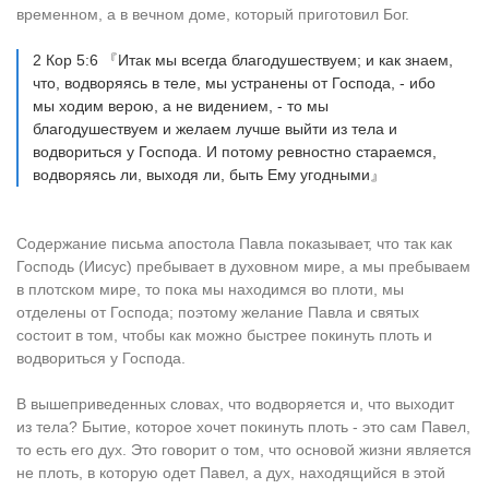
временном, а в вечном доме, который приготовил Бог.
2 Кор 5:6 『Итак мы всегда благодушествуем; и как знаем,
что, водворяясь в теле, мы устранены от Господа, - ибо
мы ходим верою, а не видением, - то мы
благодушествуем и желаем лучше выйти из тела и
водвориться у Господа. И потому ревностно стараемся,
водворяясь ли, выходя ли, быть Ему угодными』
Содержание письма апостола Павла показывает, что так как
Господь (Иисус) пребывает в духовном мире, а мы пребываем
в плотском мире, то пока мы находимся во плоти, мы
отделены от Господа; поэтому желание Павла и святых
состоит в том, чтобы как можно быстрее покинуть плоть и
водвориться у Господа.
В вышеприведенных словах, что водворяется и, что выходит
из тела? Бытие, которое хочет покинуть плоть - это сам Павел,
то есть его дух. Это говорит о том, что основой жизни является
не плоть, в которую одет Павел, а дух, находящийся в этой