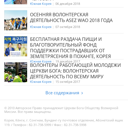
Южная Корея
|
06 декабря 2018
ОСЕННЯЯ ВОЛОНТЕРСКАЯ
ДЕЯТЕЛЬНОСТЬ ASEZ WAO 2018 ГОДА
Южная Корея
|
07 октября 2018
БЕСПЛАТНАЯ РАЗДАЧА ПИЩИ И
БЛАГОТВОРИТЕЛЬНЫЙ ФОНД
ПОДДЕРЖКИ ПОСТРАДАВШИХ ОТ
ЗЕМЛЕТРЯСЕНИЯ В ПОХАНГЕ, КОРЕЯ
Южная Корея
|
19 декабря 2017
ВОЛОНТЕРЫ РАБОТАЮЩЕЙ МОЛОДЕЖИ
ЦЕРКВИ БОГА: ВОЛОНТЕРСКАЯ
ДЕЯТЕЛЬНОСТЬ ПО ВСЕМУ МИРУ
Южная Корея
|
15 октября 2017
Все содержания
© 2010 Авторское Право принадлежит Церкви Бога Обществу Всемирной
Миссии. Все права защищены.
Корея, Кёнги, г. Сонгнам, Бунданг-гу почтовое отделение, Абонетский ящик
119. / Телефон : 82-31-738-5999 / Факс : 82-31-738-5998