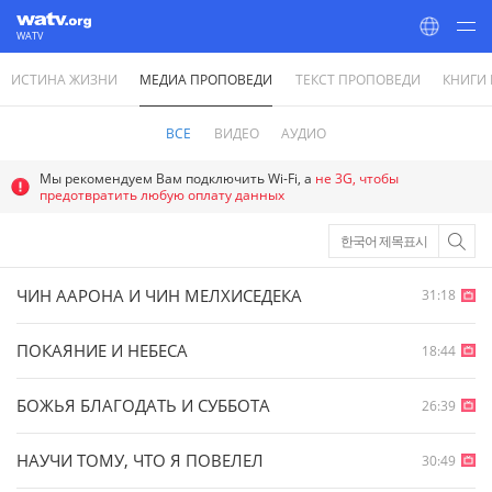
WATV
ИСТИНА ЖИЗНИ
МЕДИА ПРОПОВЕДИ
ТЕКСТ ПРОПОВЕДИ
КНИГИ
World Mission Society Church of God
ВСЕ
ВИДЕО
АУДИО
Мы рекомендуем Вам подключить Wi-Fi, а
не 3G, чтобы
предотвратить любую оплату данных
한국어 제목표시
ЧИН ААРОНА И ЧИН МЕЛХИСЕДЕКА
31:18
ПОКАЯНИЕ И НЕБЕСА
18:44
БОЖЬЯ БЛАГОДАТЬ И СУББОТА
26:39
НАУЧИ ТОМУ, ЧТО Я ПОВЕЛЕЛ
30:49