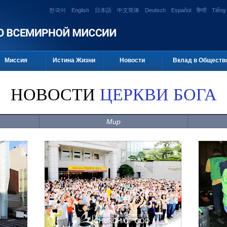
한국어
English
日本語
中文简体
Deutsch
Español
हिन्दी
Tiếng 
Миссия
Истина Жизни
Новости
Вклад в Обществ
НОВОСТИ
ЦЕРКВИ БОГА
Мир