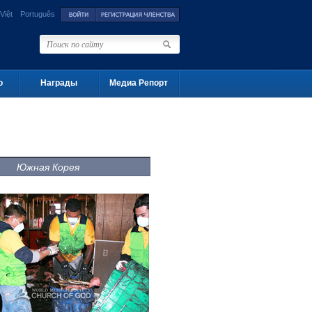
Việt
Português
о
Награды
Медиа Репорт
Южная Корея