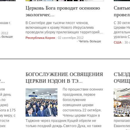
Церковь Бога проводит осеннюю
Святые
экологичес...
провел
нам г.
В Сентябре две тысячи пясот членов,
С 30 октя
включающие к храму Нового Иерусалима
Церкви Н
проводили уборку прилегающих территорий....
деятельн
 2012
ь больше
урагана С
Республика Корея
|
02 сентября 2012
Читать больше
США
|
30 
БОГОСЛУЖЕНИЕ ОСВЯЩЕНИЯ
СЪЕЗД
..
ЦЕРКВИ НЭДОН В ТЭ...
ОЧИЩЕ
еля
По прошествии осенних
й день
праздников, первое
а по
богослужение
дарю)
освящения церкви
ога в 175
состоялось 22 октября.
му миру, с
Члены церкви Нэдон в
ятости
Тэджоне через праздник Кущей обрели не
прилагаю
оих
только поздний дождь Святого Духа, но также
Евангелия