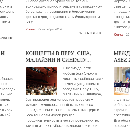
где
и новое духовное хранилище, все они
жертвой Х
 8-го и
единодушно приняли участие в совмещенном
съезде п
в и день
богослужении освящения и богослужении
и праздни
ались
третьего дня, воздавая хвалу благодарности
прощения
ртве и
Богу.
Духа; а т
Святого Д
Korea
|
22 октября 2019
Читать больше
Korea
|
29
ь больше
 И
КОНЦЕРТЫ В ПЕРУ, США,
МЕЖД
МАЛАЙЗИИ И СИНГАПУ...
ASEZ 
С целью донести
любовь Бога Элохим
 объекте
местным сообществам и
трове
помочь нуждающимся
 в городах
соседям в Перу, США,
нан был
Малайзии и Сингапуре,
людей,
был проведен ряд концертов через силу
июля в х
нятых
музыки – «универсальный язык для всех
собрались
ентября в
народов». Приготовленные святыми Церкви
стремлен
ольшой
Бога концерты имели разную
преступно
продолжительность и место проведения, но
Для обсу
каждый из них глубоко вдохновил зрителей
эффектив