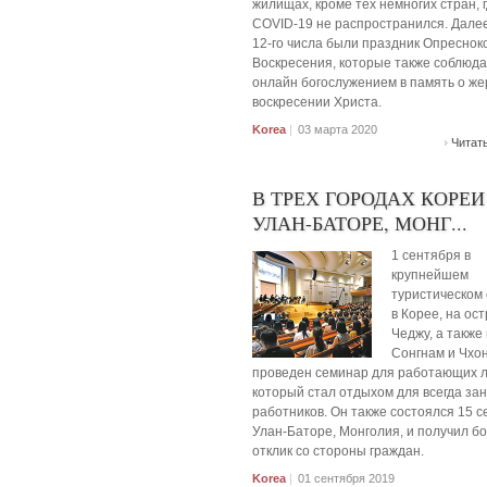
жилищах, кроме тех немногих стран, 
COVID-19 не распространился. Далее,
12-го числа были праздник Опресноко
Воскресения, которые также соблюд
онлайн богослужением в память о же
воскресении Христа.
Korea
|
03 марта 2020
Читат
В ТРЕХ ГОРОДАХ КОРЕИ
УЛАН-БАТОРЕ, МОНГ...
1 сентября в
крупнейшем
туристическом
в Корее, на ос
Чеджу, а также
Сонгнам и Чхо
проведен семинар для работающих 
который стал отдыхом для всегда за
работников. Он также состоялся 15 с
Улан-Баторе, Монголия, и получил б
отклик со стороны граждан.
Korea
|
01 сентября 2019