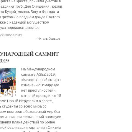
риста на кресте, приняли участие в
раздника Труб, Дня Очищения Грехов
ка Кущей, молясь Богу о благодати
 грехов и о позднем дожде Святого
акже с надеждой могуществом
уха передавать весть о
 сентября 2019
Читать больше
УНАРОДНЫЙ САММИТ
2019
На Международном
саммите ASEZ 2019:
«Качественный скачок к
изменению; к миру, где
нет преступностей»,
который проводился 15
раме Новый Иерусалим в Корее,
 студенты со всего мира со
ием построить безопасный мир без
сти начиная с изменений в кампусе.
ждения плана действий по более
ной реализации кампании «Снизим