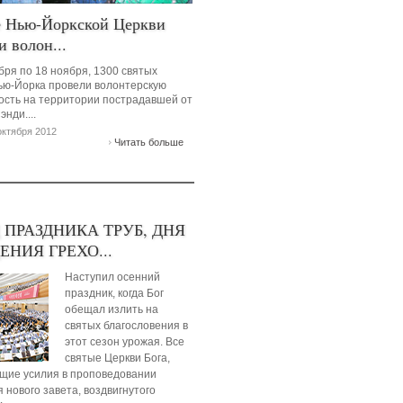
 Нью-Йоркской Церкви
и волон...
бря по 18 ноября, 1300 святых
ью-Йорка провели волонтерскую
ость на территории пострадавшей от
энди....
октября 2012
Читать больше
 ПРАЗДНИКА ТРУБ, ДНЯ
НИЯ ГРЕХО...
Наступил осенний
праздник, когда Бог
обещал излить на
святых благословения в
этот сезон урожая. Все
святые Церкви Бога,
щие усилия в проповедовании
 нового завета, воздвигнутого