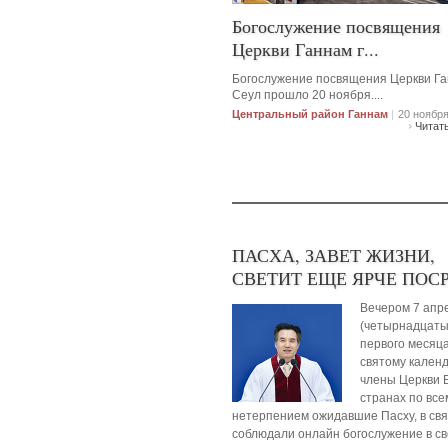
Богослужение посвящения
Церкви Ганнам г...
Богослужение посвящения Церкви Ган
Сеул прошло 20 ноября....
Центральный район Ганнам
|
20 ноября
Читат
ПАСХА, ЗАВЕТ ЖИЗНИ,
СВЕТИТ ЕЩЕ ЯРЧЕ ПОСР.
Вечером 7 апр
(четырнадцаты
первого месяц
святому кален
члены Церкви Б
странах по все
нетерпением ожидавшие Пасху, в св
соблюдали онлайн богослужение в св