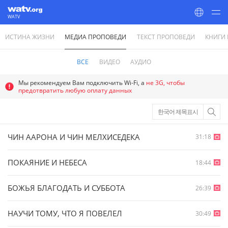
WATV
ИСТИНА ЖИЗНИ
МЕДИА ПРОПОВЕДИ
ТЕКСТ ПРОПОВЕДИ
КНИГИ
World Mission Society Church of God
ВСЕ
ВИДЕО
АУДИО
Мы рекомендуем Вам подключить Wi-Fi, а
не 3G, чтобы
предотвратить любую оплату данных
한국어 제목표시
ЧИН ААРОНА И ЧИН МЕЛХИСЕДЕКА
31:18
ПОКАЯНИЕ И НЕБЕСА
18:44
БОЖЬЯ БЛАГОДАТЬ И СУББОТА
26:39
НАУЧИ ТОМУ, ЧТО Я ПОВЕЛЕЛ
30:49