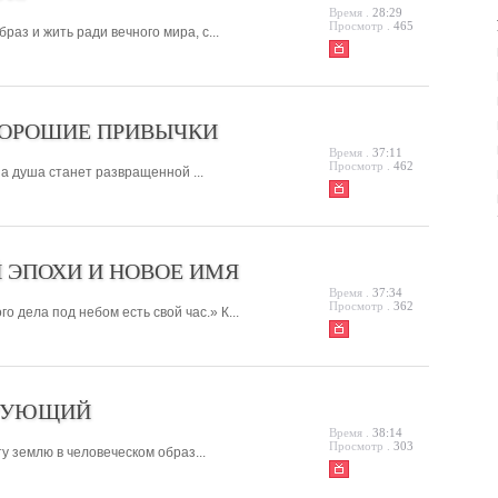
Время .
28:29
Просмотр .
465
аз и жить ради вечного мира, с...
ХОРОШИЕ ПРИВЫЧКИ
Время .
37:11
Просмотр .
462
а душа станет развращенной ...
 ЭПОХИ И НОВОЕ ИМЯ
Время .
37:34
Просмотр .
362
о дела под небом есть свой час.» К...
РУЮЩИЙ
Время .
38:14
Просмотр .
303
у землю в человеческом образ...