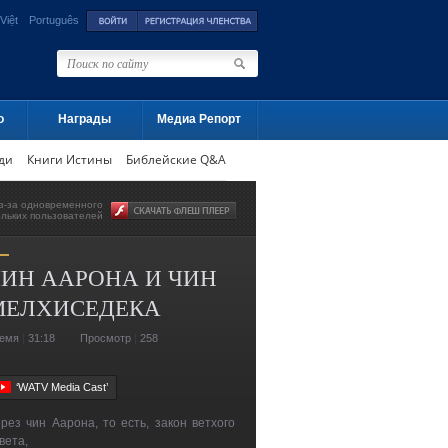
Việt
Português
о
Награды
Медиа Репорт
ди
Книги Истины
Библейские Q&A
з-за одновременного
ольких пользователей