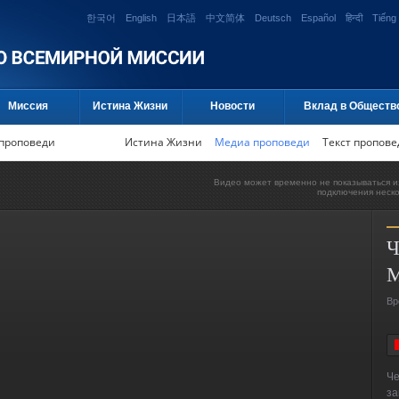
한국어
English
日本語
中文简体
Deutsch
Español
हिन्दी
Tiếng 
Миссия
Истина Жизни
Новости
Вклад в Обществ
проповеди
Истина Жизни
Медиа проповеди
Текст пропове
Видео может временно не показываться и
подключения неск