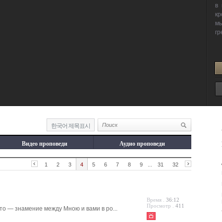
한국어 제목표시
Видео проповеди
Аудио проповеди
1
2
3
4
5
6
7
8
9
...
31
32
Время .
36:12
Просмотр .
411
о — знамение между Мною и вами в ро...