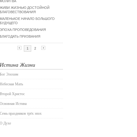
Истина Жизни
Бог Элохим
Небесная Мать
Второй Христос
Основная Истина
Семь праздников трёх эпох
О Духе