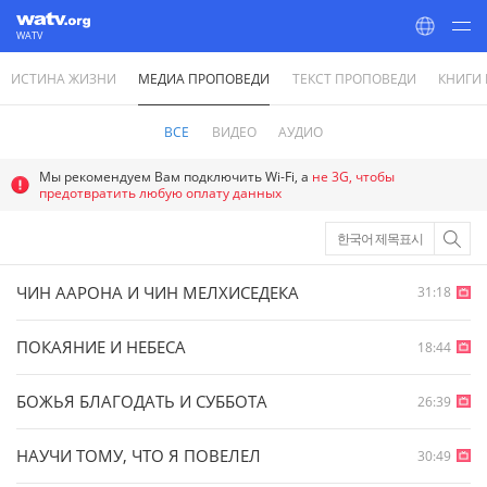
WATV
ИСТИНА ЖИЗНИ
МЕДИА ПРОПОВЕДИ
ТЕКСТ ПРОПОВЕДИ
КНИГИ
World Mission Society Church of God
ВСЕ
ВИДЕО
АУДИО
Мы рекомендуем Вам подключить Wi-Fi, а
не 3G, чтобы
предотвратить любую оплату данных
한국어 제목표시
ЧИН ААРОНА И ЧИН МЕЛХИСЕДЕКА
31:18
ПОКАЯНИЕ И НЕБЕСА
18:44
БОЖЬЯ БЛАГОДАТЬ И СУББОТА
26:39
НАУЧИ ТОМУ, ЧТО Я ПОВЕЛЕЛ
30:49