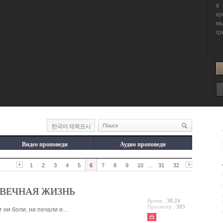
한국어 제목표시
Видео проповеди
Аудио проповеди
1
2
3
4
5
6
7
8
9
10
...
31
32
 ВЕЧНАЯ ЖИЗНЬ
Время .
38:24
Просмотр .
393
 ни боли, ни печали и...