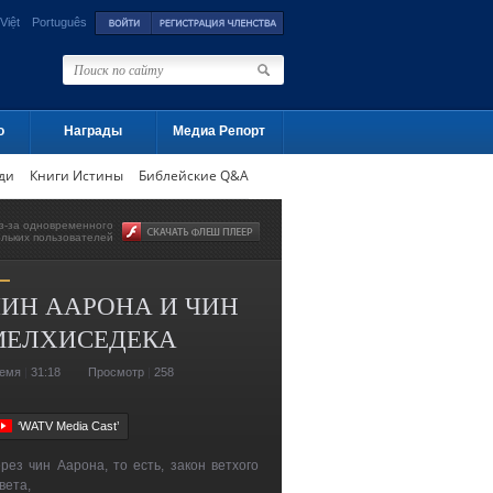
Việt
Português
о
Награды
Медиа Репорт
ди
Книги Истины
Библейские Q&A
з-за одновременного
ольких пользователей