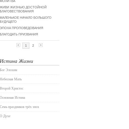
Истина Жизни
Бог Элохим
Небесная Мать
Второй Христос
Основная Истина
Семь праздников трёх эпох
О Духе