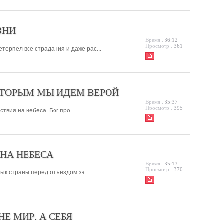
ЗНИ
Время .
36:12
Просмотр .
361
терпел все страдания и даже рас...
ОТОРЫМ МЫ ИДЕМ ВЕРОЙ
Время .
35:37
Просмотр .
395
твия на небеса. Бог про...
НА НЕБЕСА
Время .
35:12
Просмотр .
370
ык страны перед отъездом за ...
Е МИР, А СЕБЯ