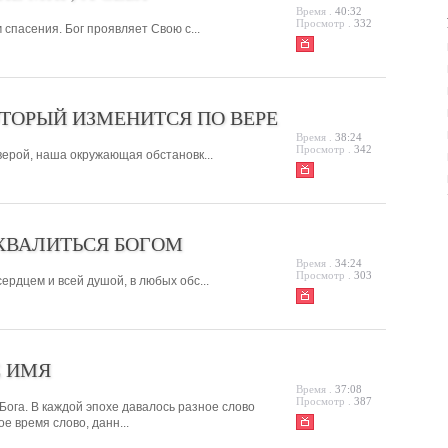
Время .
40:32
Просмотр .
332
 спасения. Бог проявляет Свою с...
ОТОРЫЙ ИЗМЕНИТСЯ ПО ВЕРЕ
Время .
38:24
Просмотр .
342
верой, наша окружающая обстановк...
 ХВАЛИТЬСЯ БОГОМ
Время .
34:24
Просмотр .
303
ердцем и всей душой, в любых обс...
Е ИМЯ
Время .
37:08
Просмотр .
387
Бога. В каждой эпохе давалось разное слово
е время слово, данн...