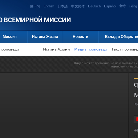
한국어
English
日本語
中文简体
Deutsch
Español
हिन्दी
Tiếng 
Миссия
Истина Жизни
Новости
Вклад в Обществ
проповеди
Истина Жизни
Медиа проповеди
Текст пропове
Видео может временно не показываться и
подключения неск