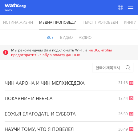
WATV
ИСТИНА ЖИЗНИ
МЕДИА ПРОПОВЕДИ
ТЕКСТ ПРОПОВЕДИ
КНИГИ
World Mission Society Church of God
ВСЕ
ВИДЕО
АУДИО
Мы рекомендуем Вам подключить Wi-Fi, а
не 3G, чтобы
предотвратить любую оплату данных
한국어 제목표시
ЧИН ААРОНА И ЧИН МЕЛХИСЕДЕКА
31:18
ПОКАЯНИЕ И НЕБЕСА
18:44
БОЖЬЯ БЛАГОДАТЬ И СУББОТА
26:39
НАУЧИ ТОМУ, ЧТО Я ПОВЕЛЕЛ
30:49