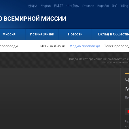
한국어
English
日本語
中文简体
Deutsch
Español
हिन्दी
Tiếng 
Миссия
Истина Жизни
Новости
Вклад в Обществ
проповеди
Истина Жизни
Медиа проповеди
Текст пропове
Видео может временно не показываться и
подключения неск