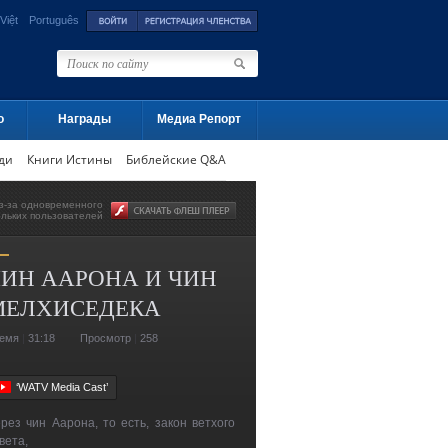
Việt
Português
о
Награды
Медиа Репорт
ди
Книги Истины
Библейские Q&A
з-за одновременного
ольких пользователей