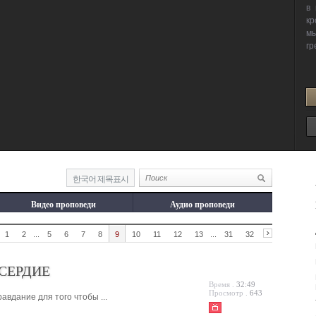
한국어 제목표시
Видео проповеди
Аудио проповеди
1
2
...
5
6
7
8
9
10
11
12
13
...
31
32
СЕРДИЕ
Время .
32:49
Просмотр .
643
вдание для того чтобы ...