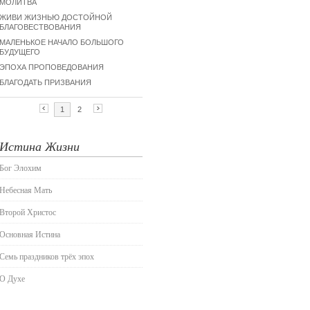
Истина Жизни
Бог Элохим
Небесная Мать
Второй Христос
Основная Истина
Семь праздников трёх эпох
О Духе