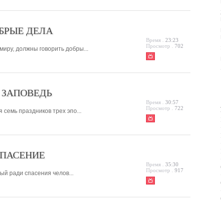
БРЫЕ ДЕЛА
Время .
23:23
Просмотр .
702
миру, должны говорить добры...
 ЗАПОВЕДЬ
Время .
30:57
Просмотр .
722
 семь праздников трех эпо...
СПАСЕНИЕ
Время .
35:30
Просмотр .
917
ый ради спасения челов...