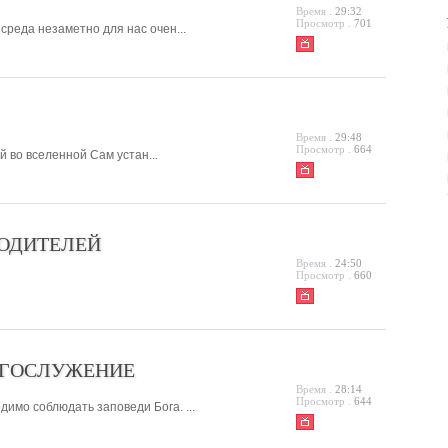
Время .
29:32
Просмотр .
701
среда незаметно для нас очен...
Время .
29:48
Просмотр .
664
й во вселенной Сам устан...
РОДИТЕЛЕЙ
Время .
24:50
Просмотр .
660
БОГОСЛУЖЕНИЕ
Время .
28:14
Просмотр .
644
димо соблюдать заповеди Бога. ...