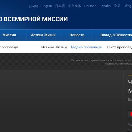
한국어
English
日本語
中文简体
Deutsch
Español
हिन्दी
Tiếng 
Миссия
Истина Жизни
Новости
Вклад в Обществ
проповеди
Истина Жизни
Медиа проповеди
Текст пропове
Видео может временно не показываться и
подключения неск