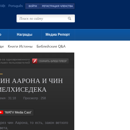
Việt
Português
о
Награды
Медиа Репорт
ди
Книги Истины
Библейские Q&A
з-за одновременного
ольких пользователей