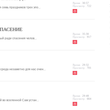
Время .
30:57
Просмотр .
722
 семь праздников трех эпо...
СПАСЕНИЕ
Время .
35:30
Просмотр .
917
ый ради спасения челов...
Время .
29:32
Просмотр .
701
среда незаметно для нас очен...
Время .
29:48
Просмотр .
664
й во вселенной Сам устан...