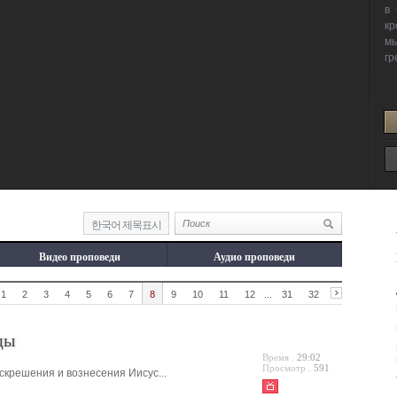
한국어 제목표시
Видео проповеди
Аудио проповеди
1
2
3
4
5
6
7
8
9
10
11
12
...
31
32
цы
Время .
29:02
Просмотр .
591
скрешения и вознесения Иисус...