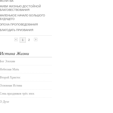
Истина Жизни
Бог Элохим
Небесная Мать
Второй Христос
Основная Истина
Семь праздников трёх эпох
О Духе