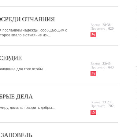
СРЕДИ ОТЧАЯНИЯ
Время .
28:38
Просмотр .
620
тся посланием надежды, сообщающим о
орое впало в отчаяние из-...
СЕРДИЕ
Время .
32:49
Просмотр .
643
вдание для того чтобы ...
БРЫЕ ДЕЛА
Время .
23:23
Просмотр .
702
миру, должны говорить добры...
 ЗАПОВЕДЬ