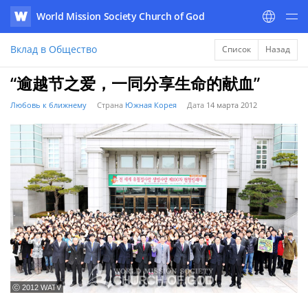
World Mission Society Church of God
WATV
Вклад в Общество
Список
Назад
“逾越节之爱，一同分享生命的献血”
Любовь к ближнему
Страна
Южная Корея
Дата
14 марта 2012
ⓒ 2012 WATV