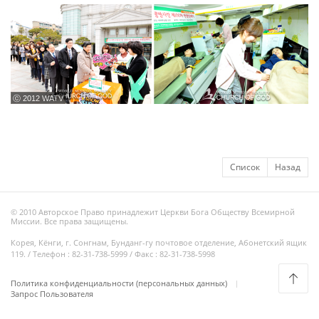
ⓒ 2012 WATV
Список
Назад
© 2010 Авторское Право принадлежит Церкви Бога Обществу Всемирной
Миссии. Все права защищены.
Корея, Кёнги, г. Сонгнам, Бунданг-гу почтовое отделение, Абонетский ящик
119. / Телефон : 82-31-738-5999 / Факс : 82-31-738-5998
Политика конфиденциальности (персональных данных)
Запрос Пользователя