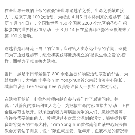
在全世界开展的上帝的教会“全世界逾越节之爱、生命之爱献血接
力”，迎来了第 100 次活动。为纪念 4 月5 日即将到来的逾越节（圣
历 1 月 14 日），全国和世界 150 个国家 2200 个地区的圣徒们积
极参加的世界性献血活动，于 3 月 14 日在盆唐耶路撒冷圣殿迎来了
第 100 次活动。
逾越节是耶稣流下自己的宝血，应许给人类永远生命的节期。圣徒
们为了通过逾越节，纪念和实践耶稣所树立的“拯救生命之爱”的榜
样，而举办了献血接力活动。
当日，虽是平日却聚集了 800 余名圣徒和响应活动宗旨的邻舍。为
鼓励他们，大韩红十字会 Yim Yong-hun首尔南部血液中心院长，
城南市议会 Lee Yeong-hee 议员等许多人士参加了本次活动。
在活动开始前，朴鲁均牧师向献血参与者们作了感谢问候。并
说：“以善良的撒玛利亚人之心，为拯救生命的‘献血接力’活动，正在
全世界范围展开。以顽强的毅力与病魔抗争的人们、急诊患者等，
有许多需要输血的人。希望通过本次意义深刻的活动，能够拯救更
多即将熄灭的生命火种。”Yim Yong-hun首尔南部血液中心院长向
教会方表达了谢意，说：“献血就是爱。近年来，血液不足的情况非