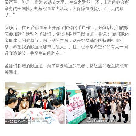
常严重。但是，作为‘逾越节之爱、生命之爱’的一环，上帝的教会所
举办的全国性大规模献血接力活动，为保障血液提供了巨大的帮
助。”
问诊后，在 6 台献血车上开始了忙碌的采血作业。始终以明朗的微
笑参加献血活动的圣徒们，慷慨地捐赠了献血证，并说：“藉耶稣的
宝血建立的逾越节，赐予灵的生命，这是纪念基督的特别献血活
动。希望我的献血能够帮助他人。并且，也非常希望和所有人一同
遵守逾越节，共享生命的约定。”
圣徒们捐赠的献血证，为了需要输血的患者，将送至邻近医院或有
关团体。
ⓒ 2012 WATV