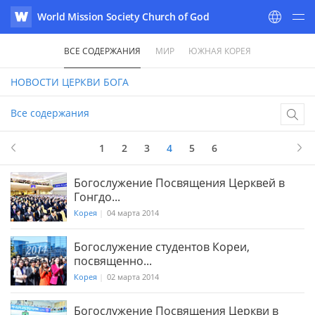
World Mission Society Church of God
WATV
ВСЕ СОДЕРЖАНИЯ
МИР
ЮЖНАЯ КОРЕЯ
НОВОСТИ
ЦЕРКВИ БОГА
Все содержания
4
в 6
1
2
3
4
5
6
Богослужение Посвящения Церквей в
Гонгдо...
Корея
|
04 марта 2014
Богослужение студентов Кореи,
посвященно...
Корея
|
02 марта 2014
Богослужение Посвящения Церкви в