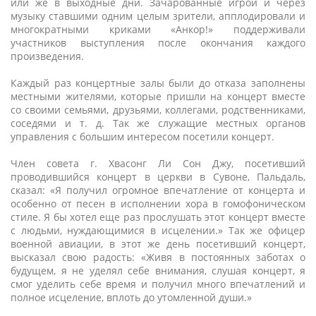
или же в выходные дни. Зачарованные игрой и через
музыку ставшими одним целым зрители, апплодировали и
многократными криками «Анкор!» поддерживали
участников выступления после окончания каждого
произведения.
Каждый раз концертные залы были до отказа заполнены
местными жителями, которые пришли на концерт вместе
со своими семьями, друзьями, коллегами, родственниками,
соседями и т. д. Так же служащие местных органов
управления с большим интересом посетили концерт.
Член совета г. Хвасонг Ли Сон Джу, посетивший
проводившийся концерт в церкви в Сувоне, Пальдаль,
сказал: «Я получил огромное впечатление от концерта и
особенно от песен в исполнении хора в гомофоническом
стиле. Я бы хотел еще раз прослушать этот концерт вместе
с людьми, нуждающимися в исцелении.» Так же офицер
военной авиации, в этот же день посетивший концерт,
высказал свою радость: «Живя в постоянных заботах о
будущем, я не уделял себе внимания, слушая концерт, я
смог уделить себе время и получил много впечатлений и
полное исцеление, вплоть до утомленной души.»