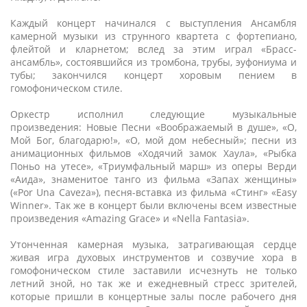
Каждый концерт начинался с выступления Ансамбля
камерной музыки из струнного квартета с фортепиано,
флейтой и кларнетом; вслед за этим играл «Брасс-
ансамбль», состоявшийся из тромбона, трубы, эуфониума и
тубы; закончился концерт хоровым пением в
гомофоническом стиле.
Оркестр исполнил следующие музыкальные
произведения: Новые Песни «Воображаемый в душе», «О,
Мой Бог, благодарю!», «О, мой дом небесный»; песни из
анимационных фильмов «Ходячий замок Хаула», «Рыбка
Поньо на утесе», «Триумфальный марш» из оперы Верди
«Аида», знаменитое танго из фильма «Запах женщины»
(«Por Una Caveza»), песня-вставка из фильма «Стинг» «Easy
Winner». Так же в концерт были включены всем известные
произведения «Amazing Grace» и «Nella Fantasia».
Утонченная камерная музыка, затрагивающая сердце
живая игра духовых инструментов и созвучие хора в
гомофоническом стиле заставили исчезнуть не только
летний зной, но так же и ежедневный стресс зрителей,
которые пришли в концертные залы после рабочего дня