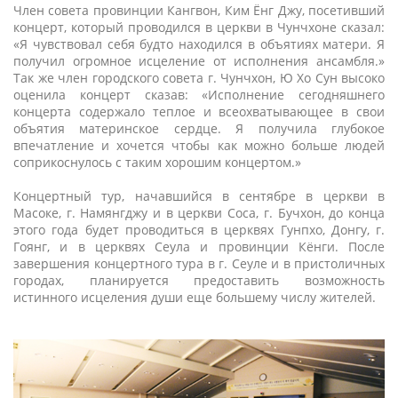
Член совета провинции Кангвон, Ким Ёнг Джу, посетивший
концерт, который проводился в церкви в Чунчхоне сказал:
«Я чувствовал себя будто находился в объятиях матери. Я
получил огромное исцеление от исполнения ансамбля.»
Так же член городского совета г. Чунчхон, Ю Хо Сун высоко
оценила концерт сказав: «Исполнение сегодняшнего
концерта содержало теплое и всеохватывающее в свои
объятия материнское сердце. Я получила глубокое
впечатление и хочется чтобы как можно больше людей
соприкоснулось с таким хорошим концертом.»
Концертный тур, начавшийся в сентябре в церкви в
Масоке, г. Намянгджу и в церкви Соса, г. Бучхон, до конца
этого года будет проводиться в церквях Гунпхо, Донгу, г.
Гоянг, и в церквях Сеула и провинции Кёнги. После
завершения концертного тура в г. Сеуле и в пристоличных
городах, планируется предоставить возможность
истинного исцеления души еще большему числу жителей.