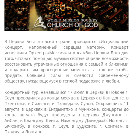
ⓒ 2013 WATV
В Церкви Бога по всей стране проводится «Исцеляющий
Концерт, наполненный сердцем матери». Концерт
исполнили Оркестр «Мессия» и Ансамбль Церкви Бога для
того, чтобы с помощью музыки святые обрели возможность
восстановить утраченные отношения с семьей и близкими
и подарить им драгоценные моменты, а так же чтобы
придать большей силы и смелости современному
обществу, нуждающемуся в теплой поддержке и любви.
Концертный тур, начавшийся 17 июля в Церкви в Новоне г.
Сеул проводился до конца месяца в Церквях в Кангдонге, в
Пхентхэке, в Сихынге, и Пхальдале, Сувон. Открывшись 11
августа в церквях в Ёнгдынгпхо и Чунчхоне, концерты до
конца августа будут проведены в церквях Джунганг, г.
АнСан, в Квангджу, Кёнги, Намянгджу Джинджоб, Ногянг, г.
Ычхонгбу, в Кочхоке, г. Сеул, в Суджонге, г. Сонгнам, в
Пхаджу, и Донгане.