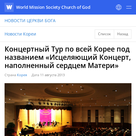
World Mission Society Church of God
WATV
НОВОСТИ
ЦЕРКВИ БОГА
Новости Кореи
Список
Назад
Концертный Тур по всей Корее под
названием «Исцеляющий Концерт,
наполненный сердцем Матери»
Страна
Корея
Дата
11 августа 2013