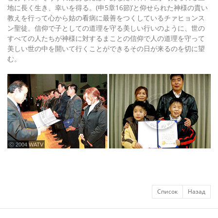
地に長く生き、幸いを得る。(申5章16節)’と仰せられた神様の貴い
教えを行って心から姑の看病に最善をつくしているチァヒョンス
ン聖徒。信仰で子としての道理を守る美しい行いのように、世の
すべての人たちが神様に対するまことの信仰で人の道理を守って
美しい世の中を開いて行くことができるその日が来るのを切に望
む。
ⓒ 2004 WATV
Список
Назад