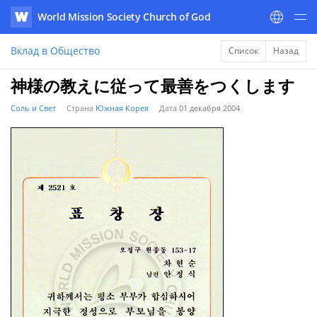
World Mission Society Church of God
WATV
Вклад в Общество
Список
Назад
神様の教えに従って最善をつくします
Соль и Свет
Страна
Южная Корея
Дата
01 декабря 2004