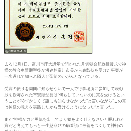
ⓒ 2004 WATV
去る12月1日、富川市庁大講堂で開かれた月例朝会郡政授賞式で神
様の教会車賢順聖徒が洪建杓富川市長から表彰狀を受けた事実が
一歩遅れて知られ隣人と聖徒のかがみとなっている。
受賞の便りを周囲に知らせないで一人で行事場所に参加して表彰
狀を授与された車賢順聖徒は“何もしていないのに賞を受けるとい
うことが恥ずかしくて誰にも知らせなかった”と言いながら“この賞
は神様の教えを実践したから受けるようになった”と言った。
また“神様が力と勇気を出してより姑をよく仕えなさいと賜われた
賞だと考えてもっと一生懸命姑の病看護に最善をつくして神様の