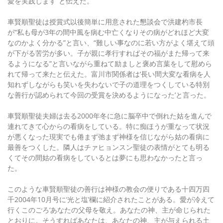
愛を実践します”と伝えた。
車賢順聖徒は授賞式以後簡単に用意された懇談会で洪建杓市長
が“私も母が3年の間中風を病む中亡くなりその病がどれほど大変
なのかよく分かる”と言い、“難しい事なのに若い方がよく堪えて頭
が下がる苦労が多い。子が親に孝行すればその福がまた帰って来
るようになる”と言いながら重ねて励ましと褒め言葉をして慰めら
れて帰って来たと伝えた。富川市関係者は‘長い間大変な看病を人
知れずしながらも笑いを失わないで子の道理をつくしている特別
な善行が認められて今回の受賞を決めるようになった’と言った。
車賢順聖徒夫婦は去る2000年冬に急に脳卒中で倒れた姑を進んで
連れてきて心からの看病をしている。特に痴ほうが重なって状況
が悪くなった現実でも倦まず弛まず神様を信じながら姑の看病に
最善をつくした。隣人はチァヒョンスン聖徒の表情がとても明る
くてその間姑の看病をしているとは夢にも思わなかったと言っ
た。
このような車賢順聖徒の善行は神様の教会の便りである十四万四
千2004年10月号に‘光と塩’欄に紹介されたことがある。愛が冷えて
行くこのごろ‘あなたの父母を敬え。あなたの神、主が命じられた
とおりに。そうすればあなたは、あなたの神、主が与えられる土