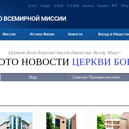
한국어
English
日本語
中文简体
Deutsch
Español
हिन्दी
Tiếng 
Миссия
Истина Жизни
Новости
Вклад в Обществ
Церковь Бога благовествует Евангелие Всему Миру!
ОТО НОВОСТИ
ЦЕРКВИ БО
Мир
Святое Паломничество