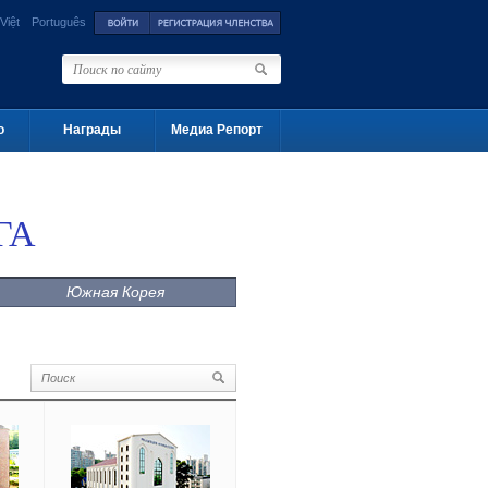
Việt
Português
о
Награды
Медиа Репорт
ГА
Южная Корея