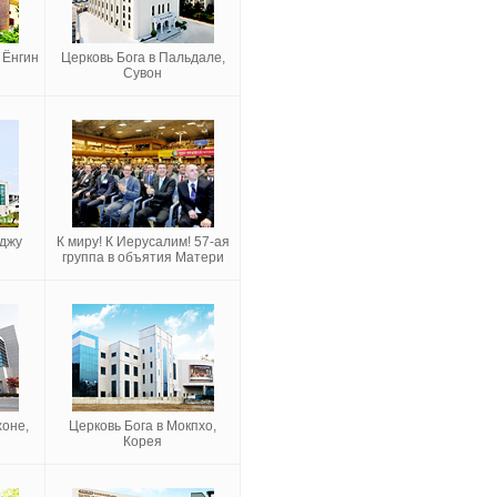
 Ёнгин
Церковь Бога в Пальдале,
Сувон
гджу
К миру! К Иерусалим! 57-ая
группа в объятия Матери
хоне,
Церковь Бога в Мокпхо,
Корея