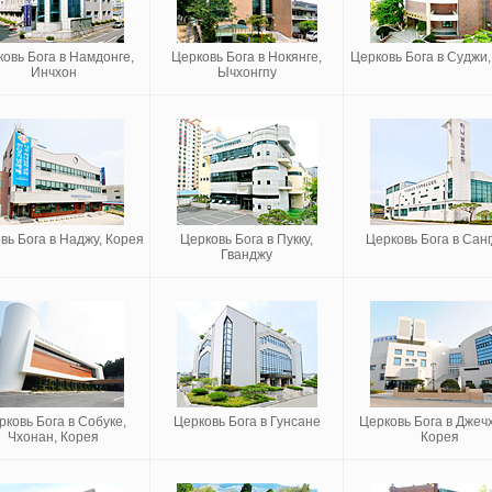
овь Бога в Намдонге,
Церковь Бога в Нокянге,
Церковь Бога в Суджи,
Инчхон
Ычхонгпу
вь Бога в Наджу, Корея
Церковь Бога в Пукку,
Церковь Бога в Сан
Гванджу
рковь Бога в Собуке,
Церковь Бога в Гунсане
Церковь Бога в Джеч
Чхонан, Корея
Корея