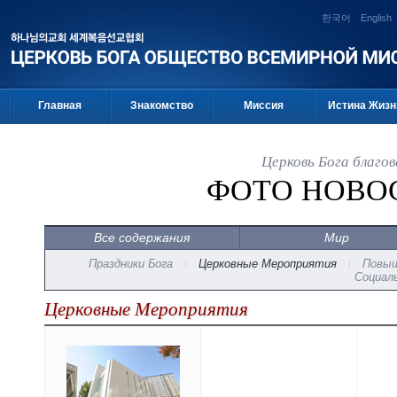
한국어
English
Главная
Знакомство
Миссия
Истина Жизн
Церковь Бога благо
ФОТО НОВО
Все содержания
Мир
Праздники Бога
Церковные Мероприятия
Повыш
Социал
Церковные Мероприятия