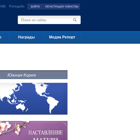
Việt
Português
о
Награды
Медиа Репорт
Южная Корея