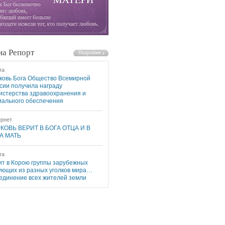
а Репорт
та
ковь Бога Общество Всемирной
сии получила награду
истерства здравоохранения и
иального обеспечения
рнет
КОВЬ ВЕРИТ В БОГА ОТЦА И В
А МАТЬ
та
ит в Корою группы зарубежных
ующих из разных уголков мира…
единение всех жителей земли