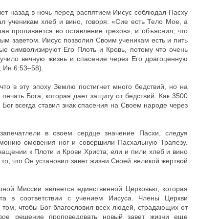
лет назад в ночь перед распятием Иисус соблюдал Пасху
л ученикам хлеб и вино, говоря: «Сие есть Тело Мое, а
рая проливается во оставление грехов», и объяснил, что
вым заветом. Иисус позволил Своим ученикам есть и пить
ые символизируют Его Плоть и Кровь, потому что очень
лучило вечную жизнь и спасение через Его драгоценную
 Ин 6:53–58).
 что в эту эпоху Землю постигнет много бедствий, но на
печать Бога, которая дает защиту от бедствий. Как 3500
д, Бог всегда ставил знак спасения на Своем народе через
запечатлели в своем сердце значение Пасхи, следуя
монию омовения ног и совершили Пасхальную Трапезу.
чащении к Плоти и Крови Христа, ели и пили хлеб и вино
 то, что Он установил завет жизни Своей великой жертвой
ной Миссии является единственной Церковью, которая
та в соответствии с учением Иисуса. Члены Церкви
том, чтобы Бог благословил всех людей, страдающих от
дое решение проповедовать новый завет жизни еще