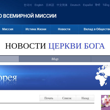
한국어
English
日本語
中文简体
Deutsch
Español
हिन्दी
Tiếng 
Миссия
Истина Жизни
Новости
Вклад в Обществ
НОВОСТИ
ЦЕРКВИ БОГА
Мир
Печать
Список
Назад