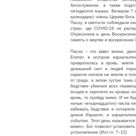
богослужении, а также подг
пятидесяти языках. Вечером 7 
календарю) члены Церкви Бога 
Пасху, в святости соблюдали о
стран, где COVID-19 не распр
Опресноков и день Воскресени
память о жертве и воскресении 
Пасха – это завет жизни, дан
Египет, в котором израильтя
превратилась в кровь; земл
домашний скот и людей пораз
саранчи напали на землю и пое
от града, а затем густая тьма
бедствие убиения всех первенц
агнцев и окропите их кровью к
кровь, то пройду мимо. И не б
ночью четырнадцатого числа пе
избежать бедствия и потеряли
домов Израиля, и израильтян
событию. Этот день называется
мимо». Бог повелел установить 
установление (Исх гл. 7–12).