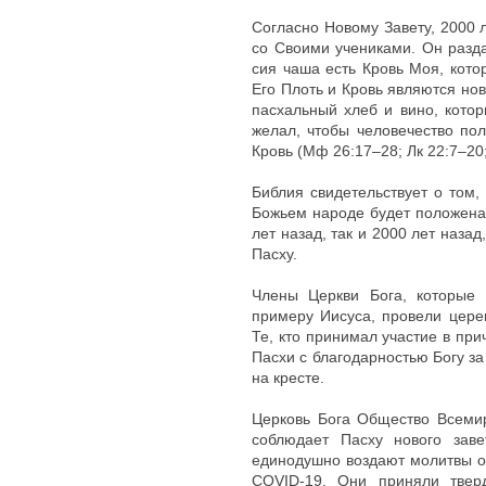
Согласно Новому Завету, 2000 
со Своими учениками. Он разда
сия чаша есть Кровь Моя, кото
Его Плоть и Кровь являются но
пасхальный хлеб и вино, котор
желал, чтобы человечество по
Кровь (Мф 26:17–28; Лк 22:7–20;
Библия свидетельствует о том,
Божьем народе будет положена 
лет назад, так и 2000 лет наза
Пасху.
Члены Церкви Бога, которые 
примеру Иисуса, провели цере
Те, кто принимал участие в при
Пасхи с благодарностью Богу за
на кресте.
Церковь Бога Общество Всемир
соблюдает Пасху нового заве
единодушно воздают молитвы о 
COVID-19. Они приняли твер