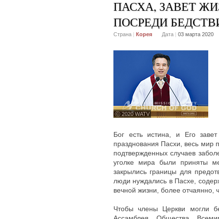
ПАСХА, ЗАВЕТ ЖИ
ПОСРЕДИ БЕДСТВ
Страна
|
Корея
Дата
|
03 марта 2020
ⓒ 2020 WATV
Бог есть истина, и Его заве
празднования Пасхи, весь мир п
подтвержденных случаев заболе
уголке мира были приняты ме
закрылись границы для предот
люди нуждались в Пасхе, содер
вечной жизни, более отчаянно, 
Чтобы члены Церкви могли бе
Ассамблея Общества Всеми