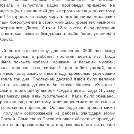
отовила и выпустила видео проповеди примерно на
апреля (четырнадцатый день первого месяца по святому
в 175 странах по всему миру, с нетерпением ожидавшие
нлайн богослужение в своих жилищах, кроме тех немногих
остранился. Далее, 8-го и 12-го числа были праздник
я, которые также соблюдались онлайн богослужением в
Христа.
ный Богом человечеству для спасения. 3500 лет назад
не находились в рабстве, постигли девять язв. Вода
я была покрыта жабами, мошками и песьими мухами;
ила моровая язва; сильный град побил урожай; рои
ли всю траву земную и все плоды древесные, уцелевшие
 стояла три дня. Последней десятой язвой было великое
ев от человека до скота. Бог сказал Моисею: «Заколите
осяки и перекладину дверей каждого дома. Когда Я увижу
удет между вами язвы губительной». Как и было обещано,
рвого месяца по святому календарю египтяне не смогли
 всех своих первенцев. Однако бедствие прошло мимо
е получили освобождение из рабства благодаря этому
 Пасхой. Само слово Пасха означает «бедствие проходит
этот день праздником Бога и праздновать его как вечное