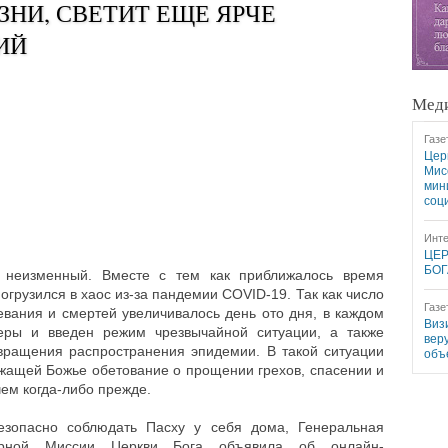
ЗНИ, СВЕТИТ ЕЩЕ ЯРЧЕ
ИЙ
Меди
Газе
Цер
Мис
мин
соц
Инте
ЦЕР
БОГ
т неизменный. Вместе с тем как приближалось время
огрузился в хаос из-за пандемии COVID-19. Так как число
Газе
вания и смертей увеличивалось день ото дня, в каждом
Виз
ры и введен режим чрезвычайной ситуации, а также
вер
вращения распространения эпидемии. В такой ситуации
объ
жащей Божье обетование о прощении грехов, спасении и
чем когда-либо прежде.
зопасно соблюдать Пасху у себя дома, Генеральная
рной Миссии Церкви Бога объявила об онлайн-