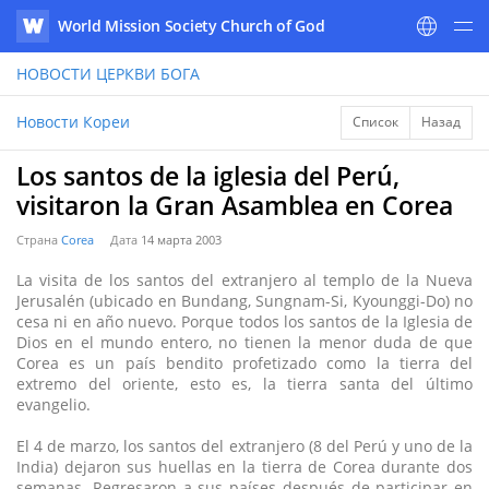
World Mission Society Church of God
WATV
НОВОСТИ
ЦЕРКВИ БОГА
Новости Кореи
Список
Назад
Los santos de la iglesia del Perú,
visitaron la Gran Asamblea en Corea
Страна
Corea
Дата
14 марта 2003
La visita de los santos del extranjero al templo de la Nueva
Jerusalén (ubicado en Bundang, Sungnam-Si, Kyounggi-Do) no
cesa ni en año nuevo. Porque todos los santos de la Iglesia de
Dios en el mundo entero, no tienen la menor duda de que
Corea es un país bendito profetizado como la tierra del
extremo del oriente, esto es, la tierra santa del último
evangelio.
El 4 de marzo, los santos del extranjero (8 del Perú y uno de la
India) dejaron sus huellas en la tierra de Corea durante dos
semanas. Regresaron a sus países después de participar en