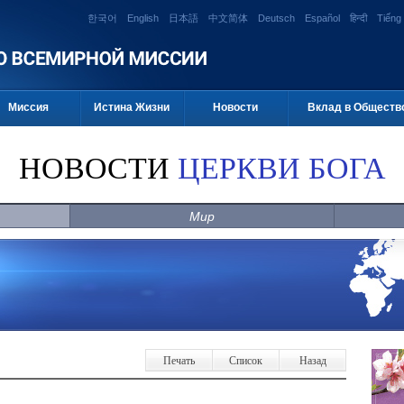
한국어
English
日本語
中文简体
Deutsch
Español
हिन्दी
Tiếng 
Миссия
Истина Жизни
Новости
Вклад в Обществ
НОВОСТИ
ЦЕРКВИ БОГА
Мир
Печать
Список
Назад