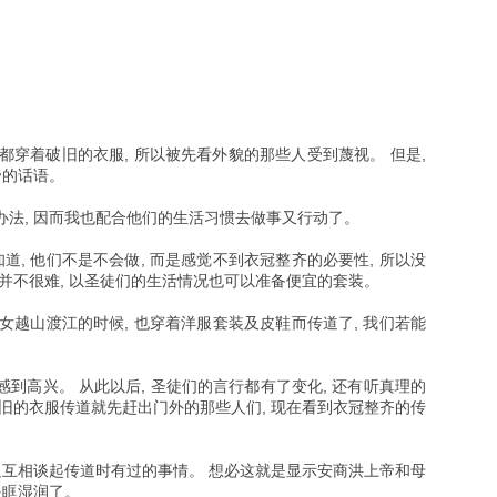
 都穿着破旧的衣服, 所以被先看外貌的那些人受到蔑视。 但是,
帝的话语。
法, 因而我也配合他们的生活习惯去做事又行动了。
道, 他们不是不会做, 而是感觉不到衣冠整齐的必要性, 所以没
并不很难, 以圣徒们的生活情况也可以准备便宜的套装。
子女越山渡江的时候, 也穿着洋服套装及皮鞋而传道了, 我们若能
到高兴。 从此以后, 圣徒们的言行都有了变化, 还有听真理的
旧的衣服传道就先赶出门外的那些人们, 现在看到衣冠整齐的传
边互相谈起传道时有过的事情。 想必这就是显示安商洪上帝和母
眼眶湿润了。