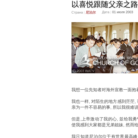
以喜悦跟随父亲之路
Дата
|
01 июля 2003
Страна
|
尼泊尔
ⓒ 2003 WATV
我想一位先知者对海外宣教一面抱着
我也一样, 对陌生的地方感到茫茫
亲为一件不容易的事, 所以我很难
但是,上帝激动了我的心, 並给我
使我感到大家都是兄弟姐妹, 然而
我只知道尼泊尔位于有世界最高峰