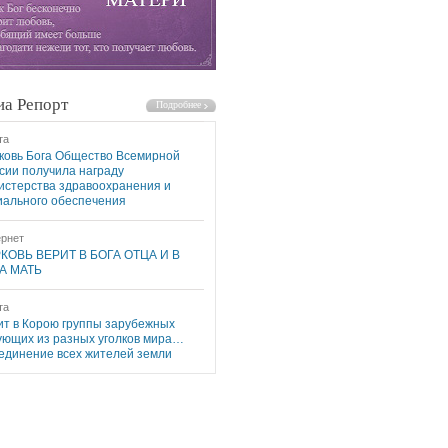
а Репорт
та
ковь Бога Общество Всемирной
сии получила награду
истерства здравоохранения и
иального обеспечения
рнет
КОВЬ ВЕРИТ В БОГА ОТЦА И В
А МАТЬ
та
ит в Корою группы зарубежных
ующих из разных уголков мира…
единение всех жителей земли