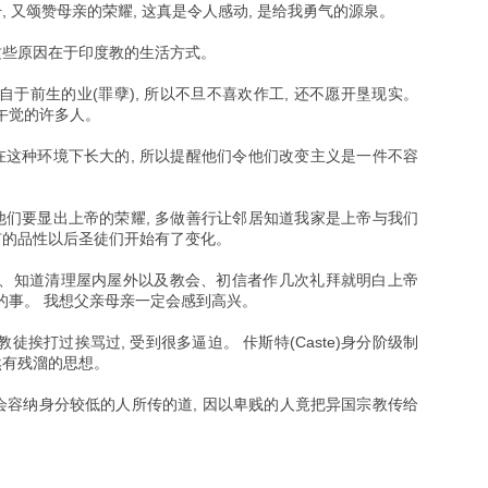
, 又颂赞母亲的荣耀, 这真是令人感动, 是给我勇气的源泉。
这些原因在于印度教的生活方式。
于前生的业(罪孽), 所以不旦不喜欢作工, 还不愿开垦现实。
午觉的许多人。
在这种环境下长大的, 所以提醒他们令他们改变主义是一件不容
他们要显出上帝的荣耀, 多做善行让邻居知道我家是上帝与我们
有的品性以后圣徒们开始有了变化。
、知道清理屋内屋外以及教会、初信者作几次礼拜就明白上帝
的事。 我想父亲母亲一定会感到高兴。
挨打过挨骂过, 受到很多逼迫。 佧斯特(Caste)身分阶级制
然有残溜的思想。
会容纳身分较低的人所传的道, 因以卑贱的人竟把异国宗教传给