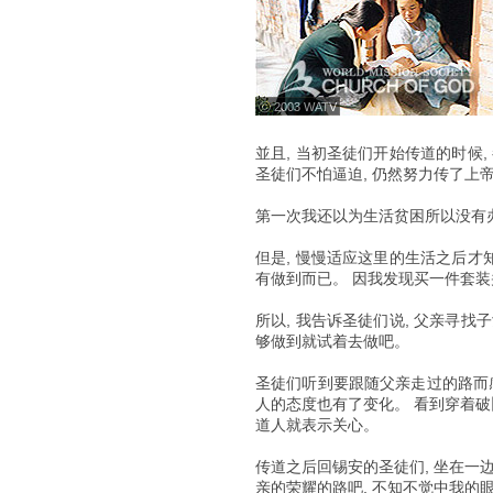
ⓒ 2003 WATV
並且, 当初圣徒们开始传道的时候,
圣徒们不怕逼迫, 仍然努力传了上
第一次我还以为生活贫困所以没有办
但是, 慢慢适应这里的生活之后才知
有做到而已。 因我发现买一件套装
所以, 我告诉圣徒们说, 父亲寻找
够做到就试着去做吧。
圣徒们听到要跟随父亲走过的路而感
人的态度也有了变化。 看到穿着破
道人就表示关心。
传道之后回锡安的圣徒们, 坐在一
亲的荣耀的路吧, 不知不觉中我的