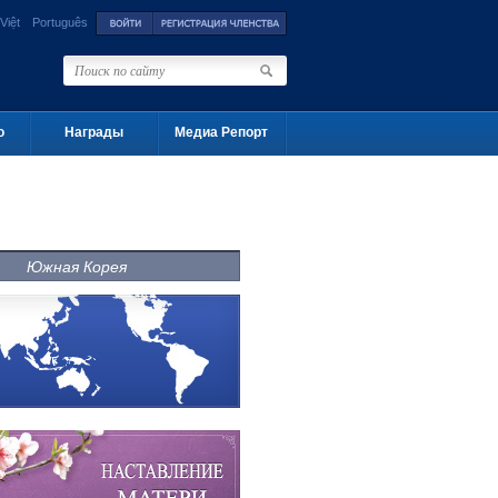
Việt
Português
о
Награды
Медиа Репорт
Южная Корея