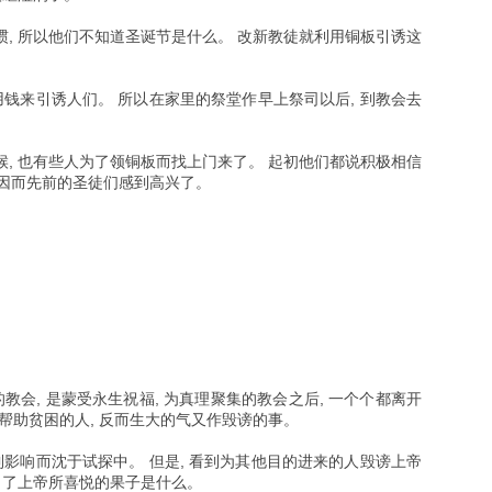
, 所以他们不知道圣诞节是什么。 改新教徒就利用铜板引诱这
用钱来引诱人们。 所以在家里的祭堂作早上祭司以后, 到教会去
, 也有些人为了领铜板而找上门来了。 起初他们都说积极相信
, 因而先前的圣徒们感到高兴了。
教会, 是蒙受永生祝福, 为真理聚集的教会之后, 一个个都离开
帮助贫困的人, 反而生大的气又作毁谤的事。
到影响而沈于试探中。 但是, 看到为其他目的进来的人毁谤上帝
白了上帝所喜悦的果子是什么。