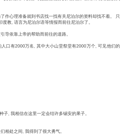
。
为了作心理准备就到书店找一找有关尼泊尔的资料却找不着。 只
 印度教, 语言为尼泊尔语等情报而前往尼泊尔了。
定引导依靠上帝的帮助而前往的道路。
口有2000万名, 其中大小山堂祭堂有2000万个, 可见他们的
种子, 我相信在这里一定会结许多锡安的果子。
徒们相处之间, 我得到了很大勇气。