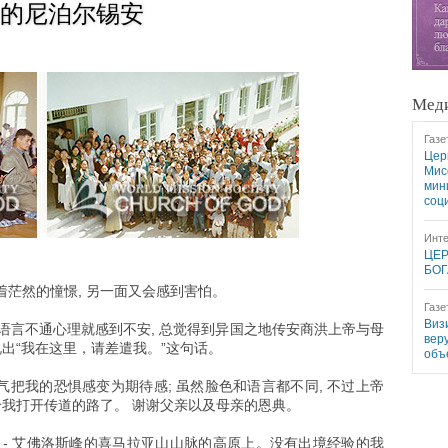
的尼泊尔锡安
Меди
Газе
Цер
Мис
мин
соц
Инте
ЦЕР
БОГ
茫然的憧憬, 另一面又会感到害怕。
Газе
Виз
, 语言不通心理就感到不安, 总觉得到异国之地传安商洪上帝与母
вер
说出“我在这里，请差遣我。”这句话。
объ
勇气把我的恐惧感变为期待感; 虽然脸色和语言都不同, 不过上帝
给我打开传道的路了。 谢谢父亲以及母亲的恩典。
 - 艾佛洛斯峰的喜马拉亚山山脉的高原上。没有出境经验的我