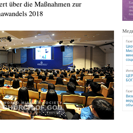
rt über die Maßnahmen zur
awandels 2018
Меди
Газе
Цер
Мис
мин
соц
Инте
ЦЕР
БОГ
Газе
Виз
вер
объ