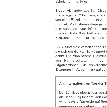
Schutz neh-men!« usf.
Bruder Alexander aus San Diego 
›Kernfrage der Millenniumgenerat
von einer Einzelperson noch von e
pflichtet, Maßnahmen dagegen z
den Austausch von Information
möchte ich die Botschaft übermitte
Eintracht und Kraft zur Tat zu schr
ASEZ führt viele verschiedene Tät
die sich um die Familie kümmert 
denkt. Die studentische Freiwilli
von Partnerschaften mit den 
Organisationen. Die Völkergeme
Erwartung ihr Augen-merk auf den
Am Internationalen Tag der T
Der 16. November ist der von de
die Bedeutung innehat, den W
wir uns ohne Rücksicht auf Ras
gegensei-tig verstehen und res