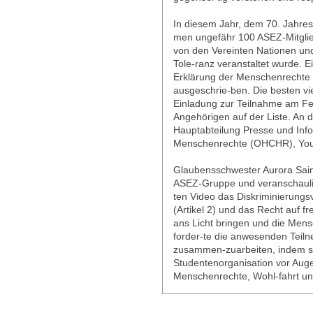
In diesem Jahr, dem 70. Jahre
men ungefähr 100 ASEZ-Mitglied
von den Vereinten Nationen un
Tole-ranz veranstaltet wurde. 
Erklärung der Menschenrechte w
ausgeschrie-ben. Die besten v
Einladung zur Teilnahme am Fes
Angehörigen auf der Liste. An 
Hauptabteilung Presse und Inf
Menschenrechte (OHCHR), YouT
Glaubensschwester Aurora Saine
ASEZ-Gruppe und veranschaulich
ten Video das Diskriminierungs
(Artikel 2) und das Recht auf fr
ans Licht bringen und die Mens
forder-te die anwesenden Teiln
zusammen-zuarbeiten, indem s
Studentenorganisation vor Auge
Menschenrechte, Wohl-fahrt un