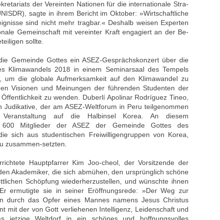
kretariats der Vereinten Nationen für die internationale Stra-
NISDR), sagte in ihrem Bericht im Oktober: »Wirtschaftliche
ignisse sind nicht mehr tragbar.« Deshalb weisen Experten
ionale Gemeinschaft mit vereinter Kraft engagiert an der Be-
iligen sollte.
die Gemeinde Gottes ein ASEZ-Gesprächskonzert über die
 Klimawandels 2018 in einem Seminarsaal des Tempels
, um die globale Aufmerksamkeit auf den Klimawandel zu
chen Visionen und Meinungen der führenden Studenten der
Öffentlichkeit zu wenden. Duberlí Apolinar Rodríguez Tineo,
en Judikative, der am ASEZ-Weltforum in Peru teilgenommen
Veranstaltung auf die Halbinsel Korea. An diesem
 600 Mitglieder der ASEZ der Gemeinde Gottes des
ie sich aus studentischen Freiwilligengruppen von Korea,
ru zusammen-setzten.
richtete Hauptpfarrer Kim Joo-cheol, der Vorsitzende der
en Akademiker, die sich abmühen, den ursprünglich schöne
ttlichen Schöpfung wiederherzustellen, und wünschte ihnen
 Er ermutigte sie in seiner Eröffnungsrede: »Der Weg zur
n durch das Opfer eines Mannes namens Jesus Christus
nt mit der von Gott verliehenen Intelligenz, Leidenschaft und
s jetzige Weltdorf in ein schönes und hoffnungsvolles