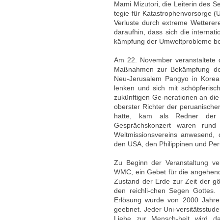
Mami Mizutori, die Leiterin des Se
tegie für Katastrophenvorsorge (U
Verluste durch extreme Wetterere
daraufhin, dass sich die internat
kämpfung der Umweltprobleme bete
Am 22. November veranstaltete 
Maßnahmen zur Bekämpfung des
Neu-Jerusalem Pangyo in Korea
lenken und sich mit schöpferis
zukünftigen Ge-nerationen an die 
oberster Richter der peruanisch
hatte, kam als Redner der 
Gesprächskonzert waren rund
Weltmissionsvereins anwesend, d
den USA, den Philippinen und Pe
Zu Beginn der Veranstaltung ver
WMC, ein Gebet für die angehend
Zustand der Erde zur Zeit der gö
den reichli-chen Segen Gottes.
Erlösung wurde von 2000 Jahre
geebnet. Jeder Uni-versitätsstude
Liebe zur Mensch-heit wird da