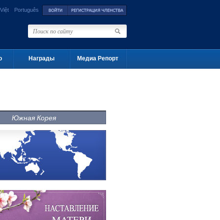
Việt
Português
о
Награды
Медиа Репорт
Южная Корея