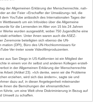
stag der Allgemeinen Erklärung der Menschenrechte, nah-
er an der Feier »Erschaffer der Umwälzung« teil, die
d dem YouTube anlässlich des Internationalen Tages der
Ein Wettbewerb um ein Infovideo über die Allgemeine
urde für die Lernenden im Alter von 15 bis 24 Jahren
ier Werke wurden ausgewählt, wobei 750 Jugendliche eine
takt erhielten. Unter ihnen waren auch die ASEZ-
der Zeremonie beteiligten sich ebenso die UN-
or-mation (DPI), Büro des UN-Hochkommissars für
ube-Ver-treter sowie Videofilmproduzenten.
z aus San Diego in US-Kalifornien ist ein Mitglied der
te in einem von ihr selbst und anderen Kollegen erstell-
verbot in der Allgemeinen Erklärung der Menschenrechte
eie Arbeit (Artikel 23). »Ich denke, wenn wir die Probleme
chen erziehen, wird sich das ändern«, sagte sie und
ehmer dazu auf, in dieser Angelegenheit miteinander
ie ihnen die Bemühungen der ehrenamtlichen
n führte, um eine Welt ohne Diskriminierung in Bezug auf
d Umwelt zu schaffen.