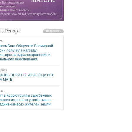
а Репорт
та
ковь Бога Общество Всемирной
сии получила награду
истерства здравоохранения и
иального обеспечения
рнет
КОВЬ ВЕРИТ В БОГА ОТЦА И В
А МАТЬ
та
ит в Корою группы зарубежных
ующих из разных уголков мира…
единение всех жителей земли