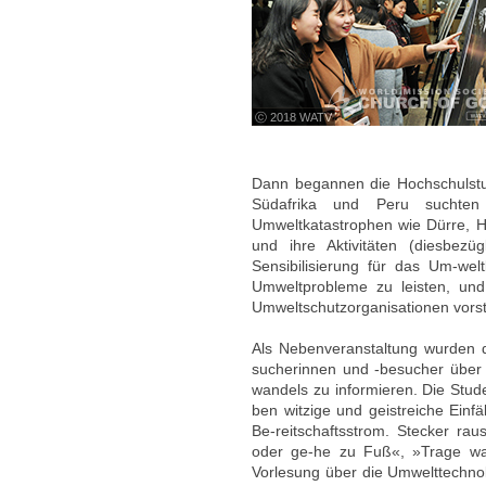
ⓒ 2018 WATV
Dann begannen die Hochschulstu
Südafrika und Peru suchten
Umweltkatastrophen wie Dürre, Hi
und ihre Aktivitäten (diesbe
Sensibilisierung für das Um-we
Umweltprobleme zu leisten, un
Umweltschutzorganisationen vorste
Als Nebenveranstaltung wurden d
sucherinnen und -besucher über d
wandels zu informieren. Die Stude
ben witzige und geistreiche Ein
Be-reitschaftsstrom. Stecker raus
oder ge-he zu Fuß«, »Trage war
Vorlesung über die Umwelttechnol