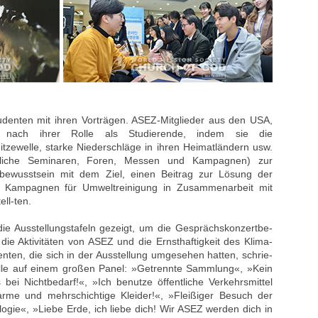
denten mit ihren Vorträgen. ASEZ-Mitglieder aus den USA,
 nach ihrer Rolle als Studierende, indem sie die
tzewelle, starke Niederschläge in ihren Heimatländern usw.
zügliche Seminaren, Foren, Messen und Kampagnen) zur
ltbewusstsein mit dem Ziel, einen Beitrag zur Lösung der
d Kampagnen für Umweltreinigung in Zusammenarbeit mit
ll-ten.
ie Ausstellungstafeln gezeigt, um die Gesprächskonzertbe-
ie Aktivitäten von ASEZ und die Ernsthaftigkeit des Klima-
nten, die sich in der Ausstellung umgesehen hatten, schrie-
fälle auf einem großen Panel: »Getrennte Sammlung«, »Kein
 bei Nichtbedarf!«, »Ich benutze öffentliche Verkehrsmittel
me und mehrschichtige Kleider!«, »Fleißiger Besuch der
ogie«, »Liebe Erde, ich liebe dich! Wir ASEZ werden dich in