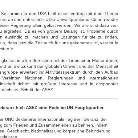
Kalifornien in den USA hielt einen Vortrag mit dem Thema
ion‹ ab und unterstrich: »Die Umweltprobleme können weder
iner Regierung allein gelöst werden. Wir alle sind dazu ver-
u ergreifen. Da es von großem Belang ist, Probleme durch
en ausfindig zu machen und Lösungen für sie zu finden,
ln, dass jetzt die Zeit auch für uns gekommen ist, vereint in
eiten.«
igkeiten in allen Bereichen mit der Liebe einer Mutter durch,
und an die Zukunft der globalen Umwelt und der Menschheit
gengruppe erweitert ihr Aktivitätsspektrum durch den Aufbau
Vereinten Nationen, Regierungen und internationalen
inschaft richtet mit großem Interesse und in gespannter
 nächsten Schritt der ASEZ.
oleranz hielt ASEZ eine Rede im UN-Hauptquartier
r UNO deklarierte Internationale Tag der Toleranz, der
eg zum Frieden und Zusammenleben zu bahnen, indem
se, Geschlecht, Nationalität und körperliche Behinderung
pektieren.