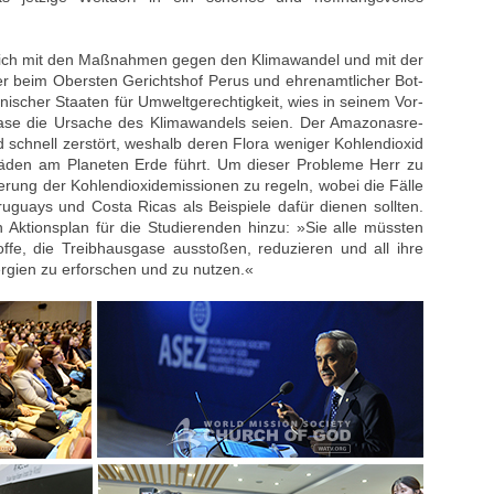
sich mit den Maßnahmen gegen den Klimawandel und mit der
ter beim Obersten Gerichtshof Perus und ehrenamtlicher Bot-
nischer Staaten für Umweltgerechtigkeit, wies in seinem Vor-
gase die Ursache des Klimawandels seien. Der Amazonasre-
 schnell zerstört, weshalb deren Flora weniger Kohlendioxid
häden am Planeten Erde führt. Um dieser Probleme Herr zu
gerung der Kohlendioxidemissionen zu regeln, wobei die Fälle
guays und Costa Ricas als Beispiele dafür dienen sollten.
en Aktionsplan für die Studierenden hinzu: »Sie alle müssten
ffe, die Treibhausgase ausstoßen, reduzieren und all ihre
ergien zu erforschen und zu nutzen.«