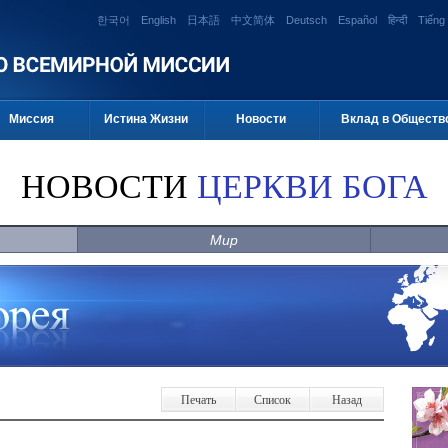
한국어
English
日本語
中文简体
Deutsch
Español
हिन्दी
Tiếng 
Миссия
Истина Жизни
Новости
Вклад в Обществ
НОВОСТИ
ЦЕРКВИ БОГА
Мир
Печать
Список
Назад