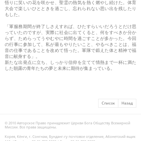
悟りに笑いの花を咲かせ、聖霊の熱気を熱く燃やし続けた。体育
大会で楽しいひとときを過ごし、忘れられない思い出を残したり
もした。
「軍服務期間が終了しさえすれば、ひたすらいいだろうとだけ思
っていたのですが、実際に社会に出てくると、何をすべきか分か
らず、ためらってうやむやに時間を過ごすことが多かった。今回
の行事に参加して、私が最もやりたいこと、やるべきことは、福
音の仕事であることを改めて悟った。軍隊で鍛えた体と精神で福
音に献身する」。
新たな出発点に立ち、しっかり信仰を立てて情熱まで一杯に満た
した朝露の青年たちの夢と未来に期待が集まっている。
Список
Назад
© 2010 Авторское Право принадлежит Церкви Бога Обществу Всемирной
Миссии. Все права защищены.
Корея, Кёнги, г. Сонгнам, Бунданг-гу почтовое отделение, Абонетский ящик