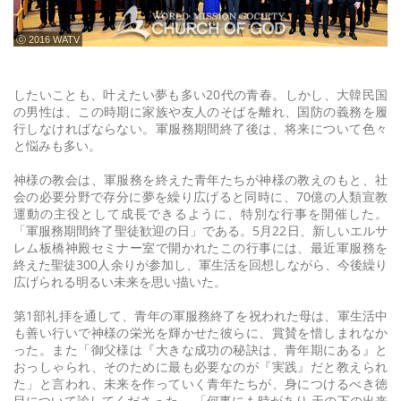
ⓒ 2016 WATV
したいことも、叶えたい夢も多い20代の青春。しかし、大韓民国
の男性は、この時期に家族や友人のそばを離れ、国防の義務を履
行しなければならない。軍服務期間終了後は、将来について色々
と悩みも多い。
神様の教会は、軍服務を終えた青年たちが神様の教えのもと、社
会の必要分野で存分に夢を繰り広げると同時に、70億の人類宣教
運動の主役として成長できるように、特別な行事を開催した。
「軍服務期間終了聖徒歓迎の日」である。5月22日、新しいエルサ
レム板橋神殿セミナー室で開かれたこの行事には、最近軍服務を
終えた聖徒300人余りが参加し、軍生活を回想しながら、今後繰り
広げられる明るい未来を思い描いた。
第1部礼拝を通して、青年の軍服務終了を祝われた母は、軍生活中
も善い行いで神様の栄光を輝かせた彼らに、賞賛を惜しまれなか
った。また「御父様は『大きな成功の秘訣は、青年期にある』と
おっしゃられ、そのために最も必要なのが『実践』だと教えられ
た」と言われ、未来を作っていく青年たちが、身につけるべき徳
目について諭してくださった。 「何事にも時があり 天の下の出来