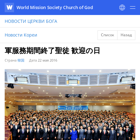
World Mission Society Church of God
WATV
НОВОСТИ
ЦЕРКВИ БОГА
Новости Кореи
Список
Назад
軍服務期間終了聖徒 歓迎の日
Страна
韓国
Дата
22 мая 2016