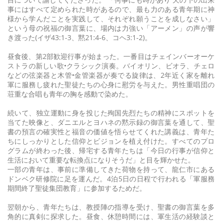
事にはすべて定められた時があるので、最も力のある青年期に神
様から学んだことを実践して、それぞれ願うことを成しなさい」
という母の祝福の御言葉に、場内は力強い「アーメン」の声が響
き渡った(イザ43:1-3、黙21:4-6、コヘ3:1-2)。
昼食後、第2部歓迎行事が始まった。一番目はチェインバーオーケ
ストラの新しい歌•クラシック演奏。バイオリン、ビオラ、チェロ
などの弦楽器と木管•金管楽器が奏でる旋律は、2年近く家を離れ
軍に服務し疲れた聖徒たちの心身に慰労を与えた。男性重唱団の
荘重な合唱も青年の胸を感動で染めた。
続いて、独立運動に身を投じた殉国先烈たちの精神にスポットを
当てた映像と、ダニエルとヨハネの黙示録の御言葉を通して、聖
書の預言の確実性と福音の価値を悟らせてくれた講義は、青年た
ちにしっかりとした信仰とビジョンを植え付けた。すべてのプロ
グラムが終わった後、帰宅する青年たちは「今日の行事が信仰と
生活において重要な転換点になりそうだ」と目を輝かせた。
一部の青年は、事前に準備してきた荷物を持って、龍仁市にある
ドンベク研修院に足を運んだ。4泊5日の日程で行われる「軍服務
期間終了聖徒集団教育」に参加するためだ。
翌朝から、青年たちは、教授陣の指導を受け、聖書の御言葉を多
角的に真剣に探求した。昼食、休憩時間には、軍生活の経験談と