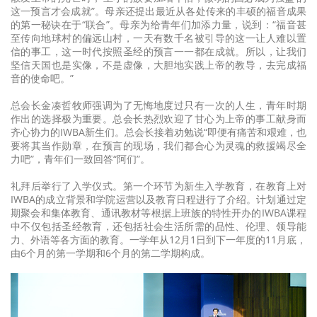
这一预言才会成就”。母亲还提出最近从各处传来的丰硕的福音成果
的第一秘诀在于“联合”。母亲为给青年们加添力量，说到：“福音甚
至传向地球村的偏远山村，一天有数千名被引导的这一让人难以置
信的事工，这一时代按照圣经的预言一一都在成就。所以，让我们
坚信天国也是实像，不是虚像，大胆地实践上帝的教导，去完成福
音的使命吧。”
总会长金凑哲牧师强调为了无悔地度过只有一次的人生，青年时期
作出的选择极为重要。总会长热烈欢迎了甘心为上帝的事工献身而
齐心协力的IWBA新生们。总会长接着劝勉说“即便有痛苦和艰难，也
要将其当作勋章，在预言的现场，我们都合心为灵魂的救援竭尽全
力吧”，青年们一致回答“阿们”。
礼拜后举行了入学仪式。第一个环节为新生入学教育，在教育上对
IWBA的成立背景和学院运营以及教育日程进行了介绍。计划通过定
期聚会和集体教育、通讯教材等根据上班族的特性开办的IWBA课程
中不仅包括圣经教育，还包括社会生活所需的品性、伦理、领导能
力、外语等各方面的教育。一学年从12月1日到下一年度的11月底，
由6个月的第一学期和6个月的第二学期构成。