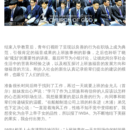
ⓒ 2015 WATV
结束入学教育后，青年们视听了呈现以良善的行为在职场上成为典
范，引领肯定的福音成果的上班族事例的影像，之后也聆听了晓
谕“规划”的重要性的讲座。最后环节为小组讨论，让彼此间分享社会
生活中的苦衷和经验之谈，以及相互探讨上班族福音的发展方向和
做福音的方法。刚步入社会的新生认真记录前辈们提出的建议的模
样，也吸引了人们的目光。
准备很长时间后终于找到了工作，再过一天就要上班的金允儿（首
尔）姐妹发出心声说：“学习了作为上班族和有信仰的人应该以怎样
的心态面对职场生活。我想最重要的是以良善的行为，向同事和前
辈们传递锡安的温暖。”在船舶制造公司上班的朴东进（木浦）弟兄
也下定决心说：“一直迎着海风工作，性格不知不觉中变得粗犷。我
想变化为合乎上帝子女的品性，所以报了IWBA。为不断地结下美丽
的果实，我会付出努力。”
IWBA相关人士充满期待地说到：“上班族青年一天在职场中的时间最