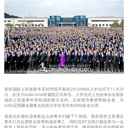
ⓒ 2015 WATV
宣告国际上班族青年圣经学院开幕的2015IWBA入学仪式于11月29
日，在沃川Go&Come研修院正式举办。入学仪式上包括来自全国各
地的上班族青年所组成的新生在内，还有指导教师和牧会者，为
IUBA定期聚会聚集在此的大学生等共有4000多名出席。
母亲以祈祷向迎来新起点的青年们赐下了祝福。母亲恳求父亲通过
青年们兴起震惊全世界的福音事工，同时说到“当我们都合而为一去
散发上帝的光芒时，‘至小的族要加增千倍，微弱的国必成为强盛’的