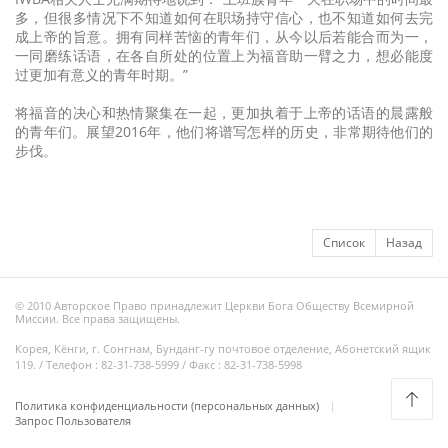
多，但很多情况下不知道如何在职场持守信心，也不知道如何去完
成上帝的旨意。拥有同样苦恼的青年们，从今以后若能合而为一，
一同磨练话语，在各自所处的位置上为福音助一臂之力，想必能度
过更加有意义的青年时期。”
将福音的决心和热情聚集在一起，更加执着于上帝的话语的晨露般
的青年们。展望2016年，他们将谱写怎样的历史，非常期待他们的
步伐。
Список
Назад
© 2010 Авторское Право принадлежит Церкви Бога Обществу Всемирной
Миссии. Все права защищены.
Корея, Кёнги, г. Сонгнам, Бунданг-гу почтовое отделение, Абонетский ящик
119. / Телефон : 82-31-738-5999 / Факс : 82-31-738-5998
Политика конфиденциальности (персональных данных)
Запрос Пользователя