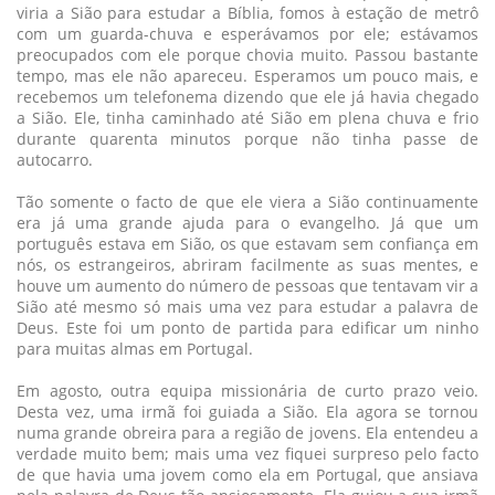
viria a Sião para estudar a Bíblia, fomos à estação de metrô
com um guarda-chuva e esperávamos por ele; estávamos
preocupados com ele porque chovia muito. Passou bastante
tempo, mas ele não apareceu. Esperamos um pouco mais, e
recebemos um telefonema dizendo que ele já havia chegado
a Sião. Ele, tinha caminhado até Sião em plena chuva e frio
durante quarenta minutos porque não tinha passe de
autocarro.
Tão somente o facto de que ele viera a Sião continuamente
era já uma grande ajuda para o evangelho. Já que um
português estava em Sião, os que estavam sem confiança em
nós, os estrangeiros, abriram facilmente as suas mentes, e
houve um aumento do número de pessoas que tentavam vir a
Sião até mesmo só mais uma vez para estudar a palavra de
Deus. Este foi um ponto de partida para edificar um ninho
para muitas almas em Portugal.
Em agosto, outra equipa missionária de curto prazo veio.
Desta vez, uma irmã foi guiada a Sião. Ela agora se tornou
numa grande obreira para a região de jovens. Ela entendeu a
verdade muito bem; mais uma vez fiquei surpreso pelo facto
de que havia uma jovem como ela em Portugal, que ansiava