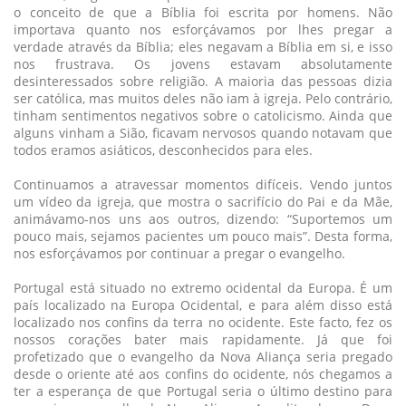
o conceito de que a Bíblia foi escrita por homens. Não
importava quanto nos esforçávamos por lhes pregar a
verdade através da Bíblia; eles negavam a Bíblia em si, e isso
nos frustrava. Os jovens estavam absolutamente
desinteressados sobre religião. A maioria das pessoas dizia
ser católica, mas muitos deles não iam à igreja. Pelo contrário,
tinham sentimentos negativos sobre o catolicismo. Ainda que
alguns vinham a Sião, ficavam nervosos quando notavam que
todos eramos asiáticos, desconhecidos para eles.
Continuamos a atravessar momentos difíceis. Vendo juntos
um vídeo da igreja, que mostra o sacrifício do Pai e da Mãe,
animávamo-nos uns aos outros, dizendo: “Suportemos um
pouco mais, sejamos pacientes um pouco mais”. Desta forma,
nos esforçávamos por continuar a pregar o evangelho.
Portugal está situado no extremo ocidental da Europa. É um
país localizado na Europa Ocidental, e para além disso está
localizado nos confins da terra no ocidente. Este facto, fez os
nossos corações bater mais rapidamente. Já que foi
profetizado que o evangelho da Nova Aliança seria pregado
desde o oriente até aos confins do ocidente, nós chegamos a
ter a esperança de que Portugal seria o último destino para