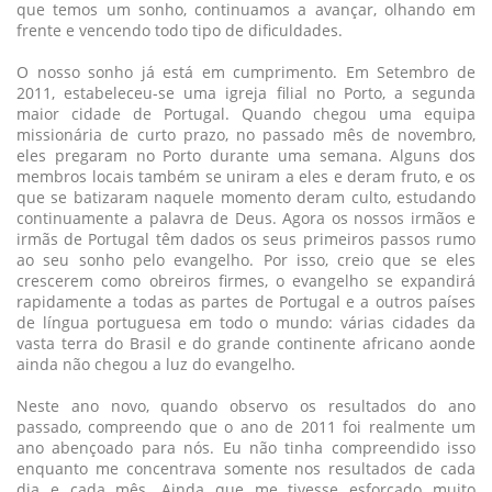
que temos um sonho, continuamos a avançar, olhando em
frente e vencendo todo tipo de dificuldades.
O nosso sonho já está em cumprimento. Em Setembro de
2011, estabeleceu-se uma igreja filial no Porto, a segunda
maior cidade de Portugal. Quando chegou uma equipa
missionária de curto prazo, no passado mês de novembro,
eles pregaram no Porto durante uma semana. Alguns dos
membros locais também se uniram a eles e deram fruto, e os
que se batizaram naquele momento deram culto, estudando
continuamente a palavra de Deus. Agora os nossos irmãos e
irmãs de Portugal têm dados os seus primeiros passos rumo
ao seu sonho pelo evangelho. Por isso, creio que se eles
crescerem como obreiros firmes, o evangelho se expandirá
rapidamente a todas as partes de Portugal e a outros países
de língua portuguesa em todo o mundo: várias cidades da
vasta terra do Brasil e do grande continente africano aonde
ainda não chegou a luz do evangelho.
Neste ano novo, quando observo os resultados do ano
passado, compreendo que o ano de 2011 foi realmente um
ano abençoado para nós. Eu não tinha compreendido isso
enquanto me concentrava somente nos resultados de cada
dia e cada mês. Ainda que me tivesse esforçado muito