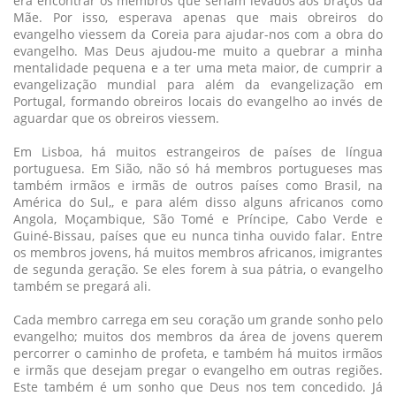
era encontrar os membros que seriam levados aos braços da
Mãe. Por isso, esperava apenas que mais obreiros do
evangelho viessem da Coreia para ajudar-nos com a obra do
evangelho. Mas Deus ajudou-me muito a quebrar a minha
mentalidade pequena e a ter uma meta maior, de cumprir a
evangelização mundial para além da evangelização em
Portugal, formando obreiros locais do evangelho ao invés de
aguardar que os obreiros viessem.
Em Lisboa, há muitos estrangeiros de países de língua
portuguesa. Em Sião, não só há membros portugueses mas
também irmãos e irmãs de outros países como Brasil, na
América do Sul,, e para além disso alguns africanos como
Angola, Moçambique, São Tomé e Príncipe, Cabo Verde e
Guiné-Bissau, países que eu nunca tinha ouvido falar. Entre
os membros jovens, há muitos membros africanos, imigrantes
de segunda geração. Se eles forem à sua pátria, o evangelho
também se pregará ali.
Cada membro carrega em seu coração um grande sonho pelo
evangelho; muitos dos membros da área de jovens querem
percorrer o caminho de profeta, e também há muitos irmãos
e irmãs que desejam pregar o evangelho em outras regiões.
Este também é um sonho que Deus nos tem concedido. Já