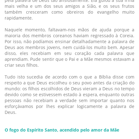
pela palavra de Deus tão ansiosamente. Ela guiou a sua irmã
mais velha e um dos seus amigos a Sião, e os seus frutos
também cresceram como obreiros do evangelho muito
rapidamente.
Naquele momento, faltavam-nos mãos de ajuda porque a
maioria dos membros coreanos haviam regressado à Coreia.
Por isso, não podíamos ensinar detalhadamente a palavra de
Deus aos membros jovens, nem cuidá-los muito bem. Apesar
disso, eles recebiam em seu coração cada palavra que
aprendiam. Pude sentir que o Pai e a Mãe mesmos estavam a
criar seus filhos.
Tudo isto sucedia de acordo com o que a Bíblia disse com
respeito a que Deus escolheu o seu povo antes da criação do
mundo: os filhos escolhidos de Deus vieram a Deus no tempo
devido como se estivessem estado à espera, enquanto outras
pessoas não recebiam a verdade sem importar quanto nos
esforçávamos por lhes explicar logicamente a palavra de
Deus.
O fogo do Espírito Santo, acendido pelo amor da Mãe