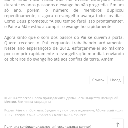
durante os anos passados o evangelho não progredia. Em um
só ano, porém, o número de membros duplicou
repentinamente, e agora o evangelho avança todos os dias.
Como Deus prometeu: “A seu tempo farei isso prontamente”,
o Pai e a Mãe estão a cumprir o evangelho rapidamente.
Agora sinto que o som dos passos do Pai se ouvem à porta.
Quero receber o Pai enquanto trabalhando arduamente.
Neste ano esperançoso de 2012, esforçar-me-ei ao máximo
por cumprir rapidamente a evangelização mundial, enviando
os obreiros do evangelho até aos confins da terra. Amém!
Список
Назад
© 2010 Авторское Право принадлежит Церкви Бога Обществу Всемирной
Миссии. Все права защищены.
Корея, Кёнги, г. Сонгнам, Бунданг-гу почтовое отделение, Абонетский ящик
119. / Телефон : 82-31-738-5999 / Факс : 82-31-738-5998
Политика конфиденциальности (персональных данных)