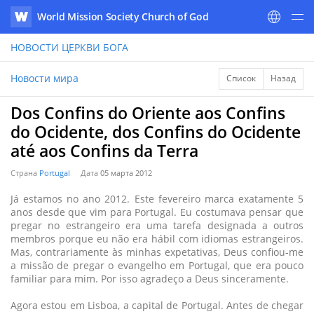
World Mission Society Church of God
WATV
НОВОСТИ
ЦЕРКВИ БОГА
Новости мира
Список
Назад
Dos Confins do Oriente aos Confins
do Ocidente, dos Confins do Ocidente
até aos Confins da Terra
Страна
Portugal
Дата
05 марта 2012
Já estamos no ano 2012. Este fevereiro marca exatamente 5
anos desde que vim para Portugal. Eu costumava pensar que
pregar no estrangeiro era uma tarefa designada a outros
membros porque eu não era hábil com idiomas estrangeiros.
Mas, contrariamente às minhas expetativas, Deus confiou-me
a missão de pregar o evangelho em Portugal, que era pouco
familiar para mim. Por isso agradeço a Deus sinceramente.
Agora estou em Lisboa, a capital de Portugal. Antes de chegar