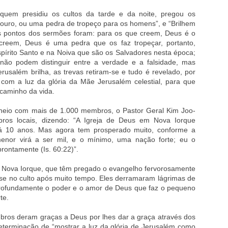
quem presidiu os cultos da tarde e da noite, pregou os
esouro, ou uma pedra de tropeço para os homens”, e “Brilhem
Os pontos dos sermões foram: para os que creem, Deus é o
creem, Deus é uma pedra que os faz tropeçar, portanto,
pírito Santo e na Noiva que são os Salvadores nesta época;
ão podem distinguir entre a verdade e a falsidade, mas
rusalém brilha, as trevas retiram-se e tudo é revelado, por
 com a luz da glória da Mãe Jerusalém celestial, para que
caminho da vida.
cheio com mais de 1.000 membros, o Pastor Geral Kim Joo-
ros locais, dizendo: “A Igreja de Deus em Nova Iorque
 10 anos. Mas agora tem prosperado muito, conforme a
 menor virá a ser mil, e o mínimo, uma nação forte; eu o
rontamente (Is. 60:22)”.
 Nova Iorque, que têm pregado o evangelho fervorosamente
m-se no culto após muito tempo. Eles derramaram lágrimas de
rofundamente o poder e o amor de Deus que faz o pequeno
te.
bros deram graças a Deus por lhes dar a graça através dos
terminação de “mostrar a luz da glória de Jerusalém como