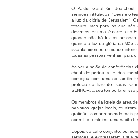
O Pastor Geral Kim Joo-cheol, 
sermões intitulados: “Deus é o t
a luz da glória de Jerusalém”. 
tesouro, mas para os que não 
devemos ter uma fé correta no Es
quando não há luz as pessoas n
quando a luz da glória da Mãe Je
isso iluminemos o mundo inteiro
todas as pessoas venham para o 
Ao ver a salão de conferências 
cheol despertou a fé dos memb
começou com uma só família há
profecia do livro de Isaías: O
SENHOR, a seu tempo farei isso p
Os membros da Igreja da área de
nas suas igrejas locais, reunira
gratidão, compreendendo mais p
ser mil, e o mínimo uma nação for
Depois do culto conjunto, os mem
sermões, e expressaram a sua de