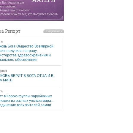
а Репорт
та
ковь Бога Общество Всемирной
сии получила награду
истерства здравоохранения и
иального обеспечения
рнет
КОВЬ ВЕРИТ В БОГА ОТЦА И В
А МАТЬ
та
ит в Корою группы зарубежных
ующих из разных уголков мира…
единение всех жителей земли