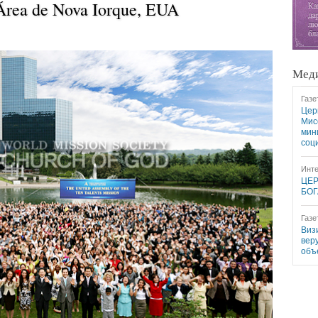
Área de Nova Iorque, EUA
Меди
Газе
Цер
Мис
мин
соц
Инте
ЦЕР
БОГ
Газе
Виз
вер
объ