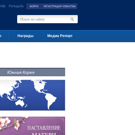
Việt
Português
о
Награды
Медиа Репорт
Южная Корея