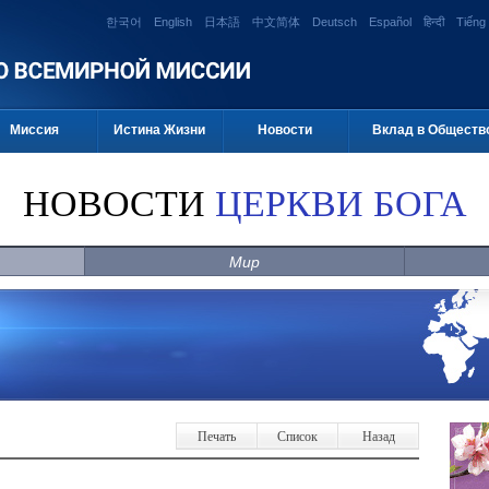
한국어
English
日本語
中文简体
Deutsch
Español
हिन्दी
Tiếng 
Миссия
Истина Жизни
Новости
Вклад в Обществ
НОВОСТИ
ЦЕРКВИ БОГА
Мир
Печать
Список
Назад