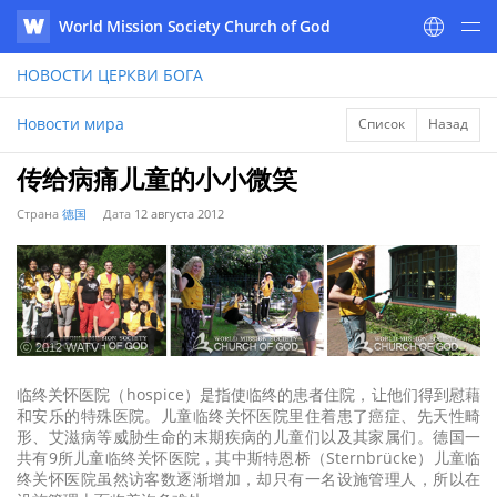
World Mission Society Church of God
WATV
НОВОСТИ
ЦЕРКВИ БОГА
Новости мира
Список
Назад
传给病痛儿童的小小微笑
Страна
德国
Дата
12 августа 2012
ⓒ 2012 WATV
临终关怀医院（hospice）是指使临终的患者住院，让他们得到慰藉
和安乐的特殊医院。儿童临终关怀医院里住着患了癌症、先天性畸
形、艾滋病等威胁生命的末期疾病的儿童们以及其家属们。德国一
共有9所儿童临终关怀医院，其中斯特恩桥（Sternbrücke）儿童临
终关怀医院虽然访客数逐渐增加，却只有一名设施管理人，所以在