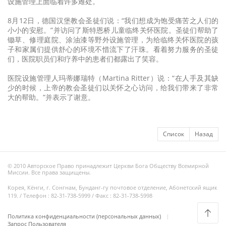
设施管理上面临着许多难处。
8月12日，德国汉堡教会圣徒们说：“我们想成为饱受痛苦之人们的
小小的安慰。”并访问了斯特恩桥儿童临终关怀医院。圣徒们帮助了
锄草、修理庭院、涂油漆等野外设施管理，为给临终关怀医院的孩
子和家属们提供舒心的环境不惜流下了汗珠。看着努力服务的圣徒
们，医院职员们和疗养中的患者们都露出了笑容。
医院设施管理人玛蒂娜瑞特（Martina Ritter）说：“在人手及其缺
少的时候，上帝的教会圣徒们以关怀之心访问，给我们带来了非常
大的帮助。”并表示了谢意。
Список
Назад
© 2010 Авторское Право принадлежит Церкви Бога Обществу Всемирной
Миссии. Все права защищены.
Корея, Кёнги, г. Сонгнам, Бунданг-гу почтовое отделение, Абонетский ящик
119. / Телефон : 82-31-738-5999 / Факс : 82-31-738-5998
Политика конфиденциальности (персональных данных)
Запрос Пользователя