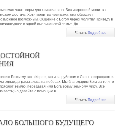
емлемая часть веры для христианина. Без искренней молитвы
сможем достичь. Хотя молитва невидима, она обладает
возможное возможным. Общение с Богом через молитву Приведу в
оизошедшее в одной американской семье. Дн...
Читать
Подробнее
ДОСТОЙНОЙ
НИЯ
ению Божьему как в Корее, так и за рубежом в Сион возвращаются
мы однажды расстались на небесах. Мы благодарим Бога за то, что
трясают землю, передавая имя Бога всему земному миру. Все
 весть; но давайте с помощью н...
Читать
Подробнее
АЛО БОЛЬШОГО БУДУЩЕГО