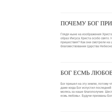
ПОЧЕМУ БОГ ПР
Глядя ныне на изображения Христа
образ Иисуса Христа особо свято. 
пришествия? Как они смотрели на ц
благовествовании Царства Небесног
БОГ ЕСМЬ ЛЮБО
Бог пришел на эту землю, потому ч
даже когда Бог испустил последний 
молясь за наше благополучие. Шест
есмь любовь». Будучи призваны Бог