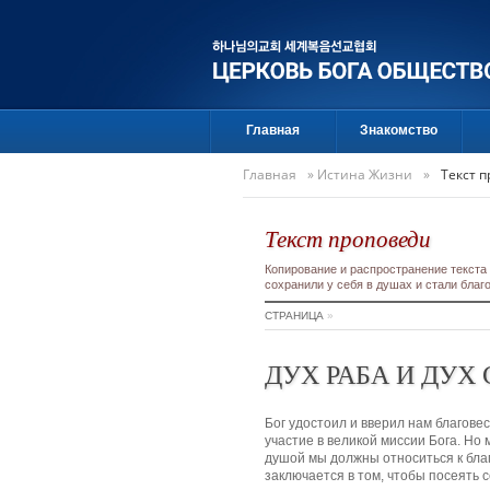
Главная
Знакомство
Главная
»
Истина Жизни
»
Текст 
Текст проповеди
Копирование и распространение текста
сохранили у себя в душах и стали бла
СТРАНИЦА
»
ДУХ РАБА И ДУХ
Бог удостоил и вверил нам благов
участие в великой миссии Бога. Но 
душой мы должны относиться к благ
заключается в том, чтобы посеять с