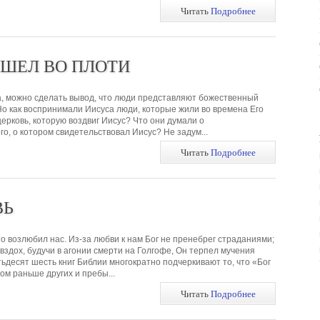
Читать
Подробнее
ИШЕЛ ВО ПЛОТИ
, можно сделать вывод, что люди представляют божественный
Но как воспринимали Иисуса люди, которые жили во времена Его
ерковь, которую воздвиг Иисус? Что они думали о
о, о котором свидетельствовал Иисус? Не задум...
Читать
Подробнее
ВЬ
то возлюбил нас. Из-за любви к нам Бог не пренебрег страданиями;
вздох, будучи в агонии смерти на Голгофе, Он терпел мучения
ьдесят шесть книг Библии многократно подчеркивают то, что «Бог
ом раньше других и пребы...
Читать
Подробнее