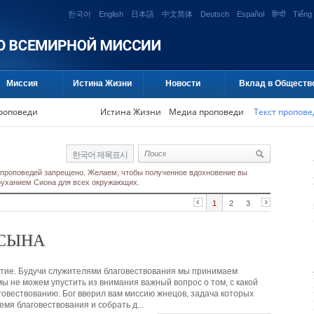
한국어
English
日本語
中文简体
Deutsch
Español
हिन्दी
Tiếng 
Миссия
Истина Жизни
Новости
Вклад в Обществ
проповеди
Истина Жизни
Медиа проповеди
Текст пропове
한국어 제목표시
 проповедей запрещено. Желаем, чтобы полученное вдохновение вы
гоуханием Сиона для всех окружающих.
1
2
3
 СЫНА
естие. Будучи служителями благовествования мы принимаем
мы не можем упустить из внимания важный вопрос о том, с какой
овествованию. Бог вверил вам миссию жнецов, задача которых
емя благовествования и собрать д...