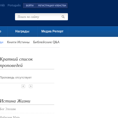
Việt
Português
о
Награды
Медиа Репорт
ди
Книги Истины
Библейские Q&A
Истина Жизни
Бог Элохим
Небесная Мать