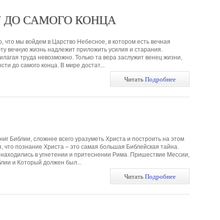
У ДО САМОГО КОНЦА
о, что мы войдем в Царство Небесное, в котором есть вечная
 эту вечную жизнь надлежит приложить усилия и старания.
илагая труда невозможно. Только та вера заслужит венец жизни,
сти до самого конца. В мире достат...
Читать
Подробнее
иг Библии, сложнее всего уразуметь Христа и построить на этом
я, что познание Христа – это самая большая Библейская тайна.
 находились в угнетении и притеснении Рима. Пришествие Мессии,
лии и Который должен был...
Читать
Подробнее