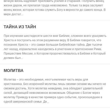
вечную жизнь надлежит приложить усилия и старания. Получить венец
жизни даром, не прилагая труда невозможно. Только та вера заслужит
венец жизни, которая готова служить Богу в верности до самого конца. В
мире достат...
ТАЙНА ИЗ ТАЙН
При изучении шестидесяти шести книг Библии, сложнее всего уразуметь
Христа и построить на этом разумении веру. В Библии говорится, что
познание Христа – это самая большая Библейская тайна. Две тысячи
лет назад, израильтяне находились в угнетении и притеснении Рима.
Пришествие Мессии, о Котором пророчествовалось в Библии и Который
должен был...
МОЛИТВА
Молитва – это необходимая, неотъемлемая часть веры для
христианина. Без искренней молитвы лишь своими силами мы ничего не
сможем достичь. Хотя молитва невидима, она обладает удивительной
силой, делающей невозможное возможным. Общение с Богом через
молитву Приведу в качестве примера одно событие, произошедшее в
одной американской семье. Дн...