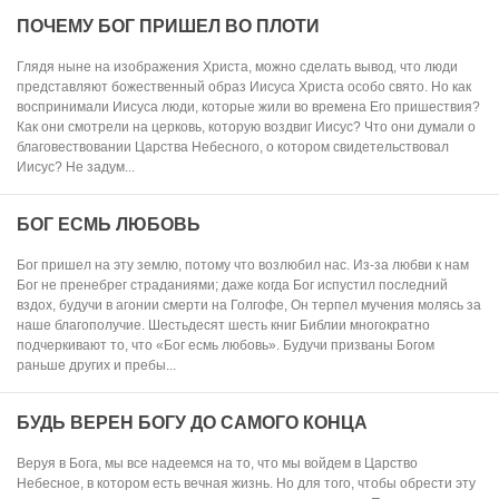
ПОЧЕМУ БОГ ПРИШЕЛ ВО ПЛОТИ
Глядя ныне на изображения Христа, можно сделать вывод, что люди
представляют божественный образ Иисуса Христа особо свято. Но как
воспринимали Иисуса люди, которые жили во времена Его пришествия?
Как они смотрели на церковь, которую воздвиг Иисус? Что они думали о
благовествовании Царства Небесного, о котором свидетельствовал
Иисус? Не задум...
БОГ ЕСМЬ ЛЮБОВЬ
Бог пришел на эту землю, потому что возлюбил нас. Из-за любви к нам
Бог не пренебрег страданиями; даже когда Бог испустил последний
вздох, будучи в агонии смерти на Голгофе, Он терпел мучения молясь за
наше благополучие. Шестьдесят шесть книг Библии многократно
подчеркивают то, что «Бог есмь любовь». Будучи призваны Богом
раньше других и пребы...
БУДЬ ВЕРЕН БОГУ ДО САМОГО КОНЦА
Веруя в Бога, мы все надеемся на то, что мы войдем в Царство
Небесное, в котором есть вечная жизнь. Но для того, чтобы обрести эту