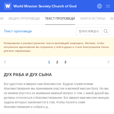
World Mission Society Church of God
WATV
НИ
МЕДИА ПРОПОВЕДИ
ТЕКСТ ПРОПОВЕДИ
КНИГИ ИСТИНЫ
Б
Текст проповеди
한국어 제목표시
Копирование и распространение текста проповедей запрещено. Желаем, чтобы
полученное вдохновение вы сохранили у себя в душах и стали благоуханием Сиона
для всех окружающих.
1
2
3
ДУХ РАБА И ДУХ СЫНА
Бог удостоил и вверил нам благовестие. Будучи служителями
благовествования мы принимаем участие в великой миссии Бога. Но мы
не можем упустить из внимания важный вопрос о том, с какой душой мы
должны относиться к благовествованию. Бог вверил вам миссию жнецов,
задача которых заключается в том, чтобы посеять семя
благовествования и собрать д...