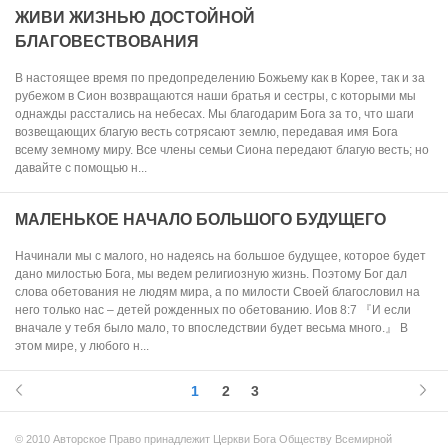
ЖИВИ ЖИЗНЬЮ ДОСТОЙНОЙ
БЛАГОВЕСТВОВАНИЯ
В настоящее время по предопределению Божьему как в Корее, так и за
рубежом в Сион возвращаются наши братья и сестры, с которыми мы
однажды расстались на небесах. Мы благодарим Бога за то, что шаги
возвещающих благую весть сотрясают землю, передавая имя Бога
всему земному миру. Все члены семьи Сиона передают благую весть; но
давайте с помощью н...
МАЛЕНЬКОЕ НАЧАЛО БОЛЬШОГО БУДУЩЕГО
Начинали мы с малого, но надеясь на большое будущее, которое будет
дано милостью Бога, мы ведем религиозную жизнь. Поэтому Бог дал
слова обетования не людям мира, а по милости Своей благословил на
него только нас – детей рожденных по обетованию. Иов 8:7 『И если
вначале у тебя было мало, то впоследствии будет весьма много.』 В
этом мире, у любого н...
1
2
3
© 2010 Авторское Право принадлежит Церкви Бога Обществу Всемирной