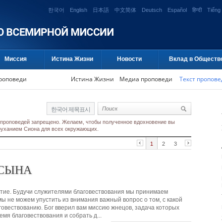
한국어
English
日本語
中文简体
Deutsch
Español
हिन्दी
Tiếng 
Миссия
Истина Жизни
Новости
Вклад в Обществ
проповеди
Истина Жизни
Медиа проповеди
Текст пропове
한국어 제목표시
 проповедей запрещено. Желаем, чтобы полученное вдохновение вы
гоуханием Сиона для всех окружающих.
1
2
3
 СЫНА
естие. Будучи служителями благовествования мы принимаем
мы не можем упустить из внимания важный вопрос о том, с какой
овествованию. Бог вверил вам миссию жнецов, задача которых
емя благовествования и собрать д...