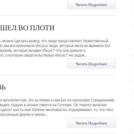
Читать
Подробнее
ИШЕЛ ВО ПЛОТИ
, можно сделать вывод, что люди представляют божественный
Но как воспринимали Иисуса люди, которые жили во времена Его
ерковь, которую воздвиг Иисус? Что они думали о
о, о котором свидетельствовал Иисус? Не задум...
Читать
Подробнее
ВЬ
то возлюбил нас. Из-за любви к нам Бог не пренебрег страданиями;
вздох, будучи в агонии смерти на Голгофе, Он терпел мучения
ьдесят шесть книг Библии многократно подчеркивают то, что «Бог
ом раньше других и пребы...
Читать
Подробнее