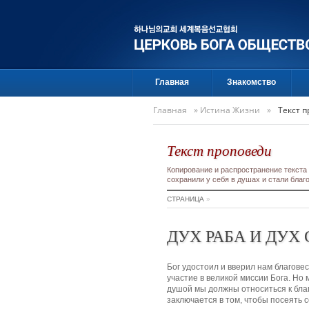
Главная
Знакомство
Главная
»
Истина Жизни
»
Текст 
Текст проповеди
Копирование и распространение текста
сохранили у себя в душах и стали бла
СТРАНИЦА
»
ДУХ РАБА И ДУХ
Бог удостоил и вверил нам благов
участие в великой миссии Бога. Но 
душой мы должны относиться к благ
заключается в том, чтобы посеять с