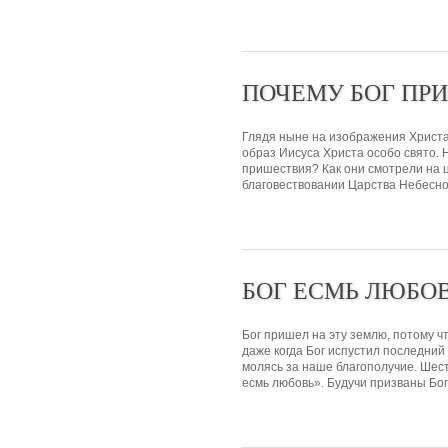
ПОЧЕМУ БОГ ПР
Глядя ныне на изображения Христа
образ Иисуса Христа особо свято. 
пришествия? Как они смотрели на ц
благовествовании Царства Небесног
БОГ ЕСМЬ ЛЮБО
Бог пришел на эту землю, потому ч
даже когда Бог испустил последний 
молясь за наше благополучие. Шест
есмь любовь». Будучи призваны Бог