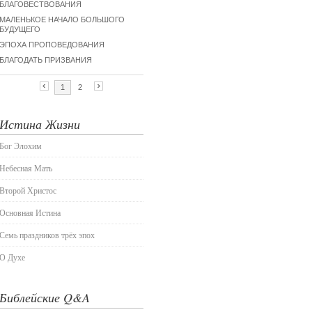
Истина Жизни
Бог Элохим
Небесная Мать
Второй Христос
Основная Истина
Семь праздников трёх эпох
О Духе