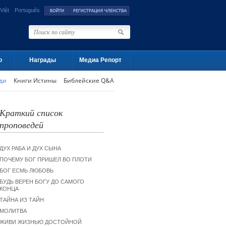
Việt
Português
о
Награды
Медиа Репорт
ди
Книги Истины
Библейские Q&A