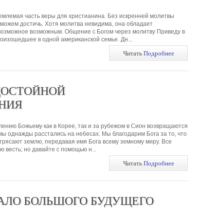
емлемая часть веры для христианина. Без искренней молитвы
сможем достичь. Хотя молитва невидима, она обладает
возможное возможным. Общение с Богом через молитву Приведу в
оизошедшее в одной американской семье. Дн...
Читать
Подробнее
ДОСТОЙНОЙ
НИЯ
ению Божьему как в Корее, так и за рубежом в Сион возвращаются
мы однажды расстались на небесах. Мы благодарим Бога за то, что
трясают землю, передавая имя Бога всему земному миру. Все
 весть; но давайте с помощью н...
Читать
Подробнее
АЛО БОЛЬШОГО БУДУЩЕГО