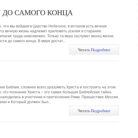
У ДО САМОГО КОНЦА
о, что мы войдем в Царство Небесное, в котором есть вечная
 эту вечную жизнь надлежит приложить усилия и старания.
илагая труда невозможно. Только та вера заслужит венец жизни,
сти до самого конца. В мире достат...
Читать
Подробнее
иг Библии, сложнее всего уразуметь Христа и построить на этом
я, что познание Христа – это самая большая Библейская тайна.
 находились в угнетении и притеснении Рима. Пришествие Мессии,
лии и Который должен был...
Читать
Подробнее