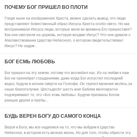
ПОЧЕМУ БОГ ПРИШЕЛ ВО ПЛОТИ
Глядя ныне на изображения Христа, можно сделать вывод, что люди
представляют божественный образ Иисуса Христа особо свято. Но как
воспринимали Иисуса люди, которые жили во времена Его пришествия?
Как они смотрели на церковь, которую воздвиг Иисус? Что они думали о
благовествовании Царства Небесного, о котором свидетельствовал
Иисус? Не задум...
БОГ ЕСМЬ ЛЮБОВЬ
Бог пришел на эту землю, потому что возлюбил нас. Из-за любви к нам
Бог не пренебрег страданиями; даже когда Бог испустил последний
вздох, будучи в агонии смерти на Голгофе, Он терпел мучения молясь за
наше благополучие. Шестьдесят шесть книг Библии многократно
подчеркивают то, что «Бог есмь любовь». Будучи призваны Богом
раньше других и пребы...
БУДЬ ВЕРЕН БОГУ ДО САМОГО КОНЦА
Веруя в Бога, мы все надеемся на то, что мы войдем в Царство
Небесное, в котором есть вечная жизнь. Но для того, чтобы обрести эту