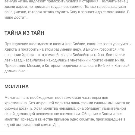
вечную жизнь надлежит приложить усилия и старания. Получить венец
жизни даром, не прилагая труда невозможно. Только та вера заслужит
венец жизни, которая готова служить Богу в верности до самого конца. В
мире достат...
ТАЙНА ИЗ ТАЙН
При изучении шестидесяти шести книг Библии, сложнее всего уразуметь
Христа и построить на этом разумении веру. В Библии говорится, что
познание Христа – это самая большая Библейская тайна. Две тысячи
лет назад, израильтяне находились в угнетении и притеснении Рима.
Пришествие Мессии, о Котором пророчествовалось в Библии и Который
должен был...
МОЛИТВА
Молитва – это необходимая, неотъемлемая часть веры для
христианина. Без искренней молитвы лишь своими силами мы ничего не
сможем достичь. Хотя молитва невидима, она обладает удивительной
силой, делающей невозможное возможным. Общение с Богом через
молитву Приведу в качестве примера одно событие, произошедшее в
одной американской семье. Дн...