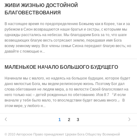
ЖИВИ ЖИЗНЬЮ ДОСТОЙНОЙ
БЛАГОВЕСТВОВАНИЯ
В настоящее время по предопределению Божьему как в Корее, так и за
рубежом в Сион возвращаются наши братья и сестры, с которыми мы
однажды расстались на небесах. Мы благодарим Бога за то, что шаги
возвещающих благую весть сотрясают землю, передавая имя Бога
всему земному миру. Все члены семьи Сиона передают благую весть; но
давайте с помощью н...
МАЛЕНЬКОЕ НАЧАЛО БОЛЬШОГО БУДУЩЕГО
Начинали мы с малого, но надеясь на большое будущее, которое будет
дано милостью Бога, мы ведем религиозную жизнь. Поэтому Бог дал
слова обетования не людям мира, а по милости Своей благословил на
него только нас – детей рожденных по обетованию. Иов 8:7 『И если
вначале у тебя было мало, то впоследствии будет весьма много.』 В
этом мире, у любого н...
1
2
3
© 2010 Авторское Право принадлежит Церкви Бога Обществу Всемирной