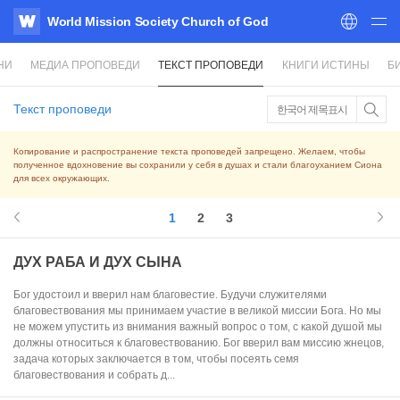
World Mission Society Church of God
WATV
НИ
МЕДИА ПРОПОВЕДИ
ТЕКСТ ПРОПОВЕДИ
КНИГИ ИСТИНЫ
Б
Текст проповеди
한국어 제목표시
Копирование и распространение текста проповедей запрещено. Желаем, чтобы
полученное вдохновение вы сохранили у себя в душах и стали благоуханием Сиона
для всех окружающих.
1
2
3
ДУХ РАБА И ДУХ СЫНА
Бог удостоил и вверил нам благовестие. Будучи служителями
благовествования мы принимаем участие в великой миссии Бога. Но мы
не можем упустить из внимания важный вопрос о том, с какой душой мы
должны относиться к благовествованию. Бог вверил вам миссию жнецов,
задача которых заключается в том, чтобы посеять семя
благовествования и собрать д...