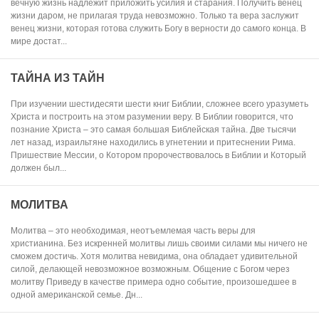
вечную жизнь надлежит приложить усилия и старания. Получить венец
жизни даром, не прилагая труда невозможно. Только та вера заслужит
венец жизни, которая готова служить Богу в верности до самого конца. В
мире достат...
ТАЙНА ИЗ ТАЙН
При изучении шестидесяти шести книг Библии, сложнее всего уразуметь
Христа и построить на этом разумении веру. В Библии говорится, что
познание Христа – это самая большая Библейская тайна. Две тысячи
лет назад, израильтяне находились в угнетении и притеснении Рима.
Пришествие Мессии, о Котором пророчествовалось в Библии и Который
должен был...
МОЛИТВА
Молитва – это необходимая, неотъемлемая часть веры для
христианина. Без искренней молитвы лишь своими силами мы ничего не
сможем достичь. Хотя молитва невидима, она обладает удивительной
силой, делающей невозможное возможным. Общение с Богом через
молитву Приведу в качестве примера одно событие, произошедшее в
одной американской семье. Дн...