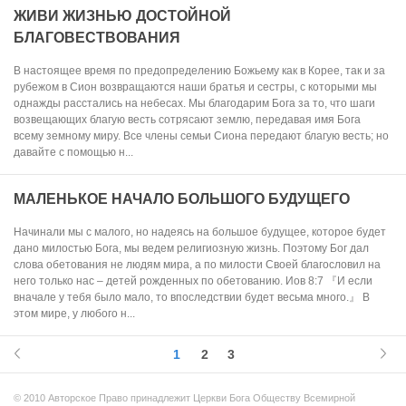
ЖИВИ ЖИЗНЬЮ ДОСТОЙНОЙ
БЛАГОВЕСТВОВАНИЯ
В настоящее время по предопределению Божьему как в Корее, так и за
рубежом в Сион возвращаются наши братья и сестры, с которыми мы
однажды расстались на небесах. Мы благодарим Бога за то, что шаги
возвещающих благую весть сотрясают землю, передавая имя Бога
всему земному миру. Все члены семьи Сиона передают благую весть; но
давайте с помощью н...
МАЛЕНЬКОЕ НАЧАЛО БОЛЬШОГО БУДУЩЕГО
Начинали мы с малого, но надеясь на большое будущее, которое будет
дано милостью Бога, мы ведем религиозную жизнь. Поэтому Бог дал
слова обетования не людям мира, а по милости Своей благословил на
него только нас – детей рожденных по обетованию. Иов 8:7 『И если
вначале у тебя было мало, то впоследствии будет весьма много.』 В
этом мире, у любого н...
1
2
3
© 2010 Авторское Право принадлежит Церкви Бога Обществу Всемирной