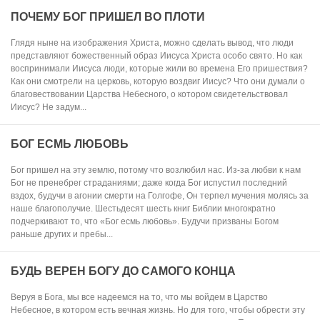
ПОЧЕМУ БОГ ПРИШЕЛ ВО ПЛОТИ
Глядя ныне на изображения Христа, можно сделать вывод, что люди
представляют божественный образ Иисуса Христа особо свято. Но как
воспринимали Иисуса люди, которые жили во времена Его пришествия?
Как они смотрели на церковь, которую воздвиг Иисус? Что они думали о
благовествовании Царства Небесного, о котором свидетельствовал
Иисус? Не задум...
БОГ ЕСМЬ ЛЮБОВЬ
Бог пришел на эту землю, потому что возлюбил нас. Из-за любви к нам
Бог не пренебрег страданиями; даже когда Бог испустил последний
вздох, будучи в агонии смерти на Голгофе, Он терпел мучения молясь за
наше благополучие. Шестьдесят шесть книг Библии многократно
подчеркивают то, что «Бог есмь любовь». Будучи призваны Богом
раньше других и пребы...
БУДЬ ВЕРЕН БОГУ ДО САМОГО КОНЦА
Веруя в Бога, мы все надеемся на то, что мы войдем в Царство
Небесное, в котором есть вечная жизнь. Но для того, чтобы обрести эту