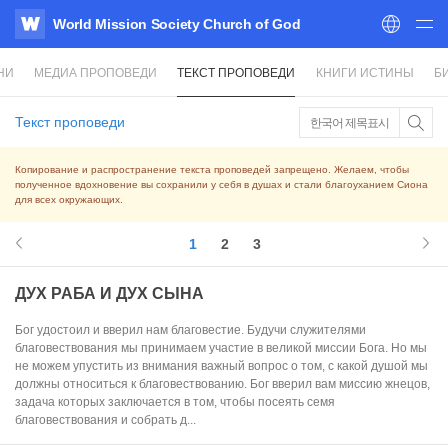
World Mission Society Church of God
WATV
НИ
МЕДИА ПРОПОВЕДИ
ТЕКСТ ПРОПОВЕДИ
КНИГИ ИСТИНЫ
Б
Текст проповеди
한국어 제목표시
Копирование и распространение текста проповедей запрещено. Желаем, чтобы
полученное вдохновение вы сохранили у себя в душах и стали благоуханием Сиона
для всех окружающих.
1
2
3
ДУХ РАБА И ДУХ СЫНА
Бог удостоил и вверил нам благовестие. Будучи служителями
благовествования мы принимаем участие в великой миссии Бога. Но мы
не можем упустить из внимания важный вопрос о том, с какой душой мы
должны относиться к благовествованию. Бог вверил вам миссию жнецов,
задача которых заключается в том, чтобы посеять семя
благовествования и собрать д...