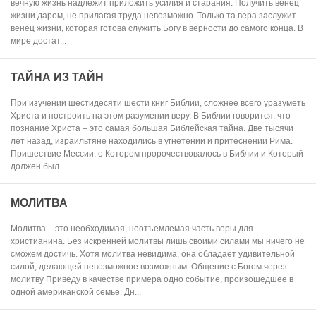
вечную жизнь надлежит приложить усилия и старания. Получить венец
жизни даром, не прилагая труда невозможно. Только та вера заслужит
венец жизни, которая готова служить Богу в верности до самого конца. В
мире достат...
ТАЙНА ИЗ ТАЙН
При изучении шестидесяти шести книг Библии, сложнее всего уразуметь
Христа и построить на этом разумении веру. В Библии говорится, что
познание Христа – это самая большая Библейская тайна. Две тысячи
лет назад, израильтяне находились в угнетении и притеснении Рима.
Пришествие Мессии, о Котором пророчествовалось в Библии и Который
должен был...
МОЛИТВА
Молитва – это необходимая, неотъемлемая часть веры для
христианина. Без искренней молитвы лишь своими силами мы ничего не
сможем достичь. Хотя молитва невидима, она обладает удивительной
силой, делающей невозможное возможным. Общение с Богом через
молитву Приведу в качестве примера одно событие, произошедшее в
одной американской семье. Дн...