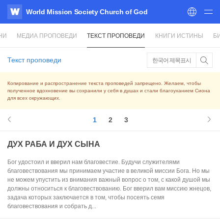
World Mission Society Church of God
WATV
НИ
МЕДИА ПРОПОВЕДИ
ТЕКСТ ПРОПОВЕДИ
КНИГИ ИСТИНЫ
Б
Текст проповеди
한국어 제목표시
Копирование и распространение текста проповедей запрещено. Желаем, чтобы
полученное вдохновение вы сохранили у себя в душах и стали благоуханием Сиона
для всех окружающих.
1
2
3
ДУХ РАБА И ДУХ СЫНА
Бог удостоил и вверил нам благовестие. Будучи служителями
благовествования мы принимаем участие в великой миссии Бога. Но мы
не можем упустить из внимания важный вопрос о том, с какой душой мы
должны относиться к благовествованию. Бог вверил вам миссию жнецов,
задача которых заключается в том, чтобы посеять семя
благовествования и собрать д...