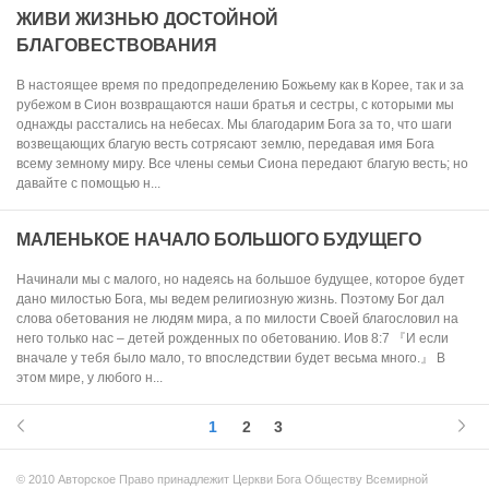
ЖИВИ ЖИЗНЬЮ ДОСТОЙНОЙ
БЛАГОВЕСТВОВАНИЯ
В настоящее время по предопределению Божьему как в Корее, так и за
рубежом в Сион возвращаются наши братья и сестры, с которыми мы
однажды расстались на небесах. Мы благодарим Бога за то, что шаги
возвещающих благую весть сотрясают землю, передавая имя Бога
всему земному миру. Все члены семьи Сиона передают благую весть; но
давайте с помощью н...
МАЛЕНЬКОЕ НАЧАЛО БОЛЬШОГО БУДУЩЕГО
Начинали мы с малого, но надеясь на большое будущее, которое будет
дано милостью Бога, мы ведем религиозную жизнь. Поэтому Бог дал
слова обетования не людям мира, а по милости Своей благословил на
него только нас – детей рожденных по обетованию. Иов 8:7 『И если
вначале у тебя было мало, то впоследствии будет весьма много.』 В
этом мире, у любого н...
1
2
3
© 2010 Авторское Право принадлежит Церкви Бога Обществу Всемирной