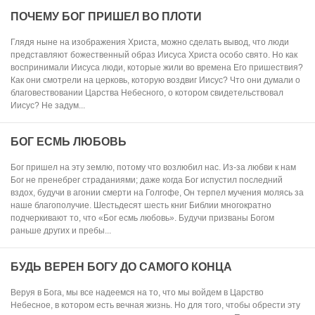
ПОЧЕМУ БОГ ПРИШЕЛ ВО ПЛОТИ
Глядя ныне на изображения Христа, можно сделать вывод, что люди
представляют божественный образ Иисуса Христа особо свято. Но как
воспринимали Иисуса люди, которые жили во времена Его пришествия?
Как они смотрели на церковь, которую воздвиг Иисус? Что они думали о
благовествовании Царства Небесного, о котором свидетельствовал
Иисус? Не задум...
БОГ ЕСМЬ ЛЮБОВЬ
Бог пришел на эту землю, потому что возлюбил нас. Из-за любви к нам
Бог не пренебрег страданиями; даже когда Бог испустил последний
вздох, будучи в агонии смерти на Голгофе, Он терпел мучения молясь за
наше благополучие. Шестьдесят шесть книг Библии многократно
подчеркивают то, что «Бог есмь любовь». Будучи призваны Богом
раньше других и пребы...
БУДЬ ВЕРЕН БОГУ ДО САМОГО КОНЦА
Веруя в Бога, мы все надеемся на то, что мы войдем в Царство
Небесное, в котором есть вечная жизнь. Но для того, чтобы обрести эту