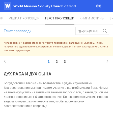
World Mission Society Church of God
WATV
НИ
МЕДИА ПРОПОВЕДИ
ТЕКСТ ПРОПОВЕДИ
КНИГИ ИСТИНЫ
Б
Текст проповеди
한국어 제목표시
Копирование и распространение текста проповедей запрещено. Желаем, чтобы
полученное вдохновение вы сохранили у себя в душах и стали благоуханием Сиона
для всех окружающих.
1
2
3
ДУХ РАБА И ДУХ СЫНА
Бог удостоил и вверил нам благовестие. Будучи служителями
благовествования мы принимаем участие в великой миссии Бога. Но мы
не можем упустить из внимания важный вопрос о том, с какой душой мы
должны относиться к благовествованию. Бог вверил вам миссию жнецов,
задача которых заключается в том, чтобы посеять семя
благовествования и собрать д...