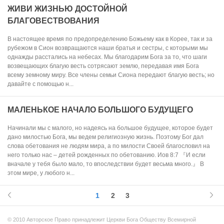
ЖИВИ ЖИЗНЬЮ ДОСТОЙНОЙ
БЛАГОВЕСТВОВАНИЯ
В настоящее время по предопределению Божьему как в Корее, так и за
рубежом в Сион возвращаются наши братья и сестры, с которыми мы
однажды расстались на небесах. Мы благодарим Бога за то, что шаги
возвещающих благую весть сотрясают землю, передавая имя Бога
всему земному миру. Все члены семьи Сиона передают благую весть; но
давайте с помощью н...
МАЛЕНЬКОЕ НАЧАЛО БОЛЬШОГО БУДУЩЕГО
Начинали мы с малого, но надеясь на большое будущее, которое будет
дано милостью Бога, мы ведем религиозную жизнь. Поэтому Бог дал
слова обетования не людям мира, а по милости Своей благословил на
него только нас – детей рожденных по обетованию. Иов 8:7 『И если
вначале у тебя было мало, то впоследствии будет весьма много.』 В
этом мире, у любого н...
1
2
3
© 2010 Авторское Право принадлежит Церкви Бога Обществу Всемирной