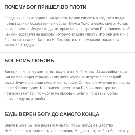
ПОЧЕМУ БОГ ПРИШЕЛ ВО ПЛОТИ
Глядя ныне на изображения Христа, можно сделать вывод, что люди
представляют божественный образ Иисуса Христа особо свято. Но как
воспринимали Иисуса люди, которые жили во времена Его пришествия?
Как они смотрели на церковь, которую воздвиг Иисус? Что они думали о
благовествовании Царства Небесного, о котором свидетельствовал
Иисус? Не задум...
БОГ ЕСМЬ ЛЮБОВЬ
Бог пришел на эту землю, потому что возлюбил нас. Из-за любви к нам
Бог не пренебрег страданиями; даже когда Бог испустил последний
вздох, будучи в агонии смерти на Голгофе, Он терпел мучения молясь за
наше благополучие. Шестьдесят шесть книг Библии многократно
подчеркивают то, что «Бог есмь любовь». Будучи призваны Богом
раньше других и пребы...
БУДЬ ВЕРЕН БОГУ ДО САМОГО КОНЦА
Веруя в Бога, мы все надеемся на то, что мы войдем в Царство
Небесное, в котором есть вечная жизнь. Но для того, чтобы обрести эту