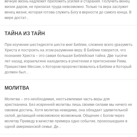
вечную жизнь надлежит приложить усилия и старания. Получить венец
жизни даром, не прилагая труда невозможно. Только та вера заслужит
венец жизни, которая готова служить Богу в верности до самого конца. В
мире достат...
ТАЙНА ИЗ ТАЙН
При изучении шестидесяти шести книг Библии, сложнее всего уразуметь
Христа и построить на этом разумении веру. В Библии говорится, что
познание Христа – это самая большая Библейская тайна. Две тысячи
лет назад, израильтяне находились в угнетении и притеснении Рима.
Пришествие Мессии, о Котором пророчествовалось в Библии и Который
должен был...
МОЛИТВА
Молитва – это необходимая, неотъемлемая часть веры для
христианина. Без искренней молитвы лишь своими силами мы ничего не
сможем достичь. Хотя молитва невидима, она обладает удивительной
силой, делающей невозможное возможным. Общение с Богом через
молитву Приведу в качестве примера одно событие, произошедшее в
одной американской семье. Дн...