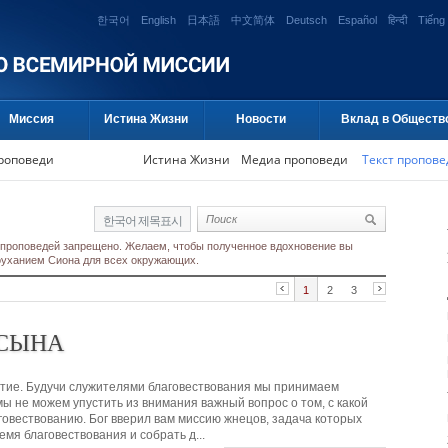
한국어
English
日本語
中文简体
Deutsch
Español
हिन्दी
Tiếng 
Миссия
Истина Жизни
Новости
Вклад в Обществ
проповеди
Истина Жизни
Медиа проповеди
Текст пропове
한국어 제목표시
 проповедей запрещено. Желаем, чтобы полученное вдохновение вы
гоуханием Сиона для всех окружающих.
1
2
3
 СЫНА
естие. Будучи служителями благовествования мы принимаем
мы не можем упустить из внимания важный вопрос о том, с какой
овествованию. Бог вверил вам миссию жнецов, задача которых
емя благовествования и собрать д...