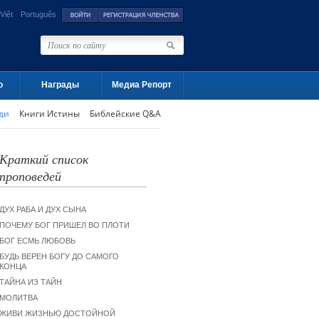
Việt
Português
о
Награды
Медиа Репорт
ди
Книги Истины
Библейские Q&A