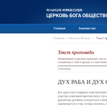
Главная
Знакомство
Главная
»
Истина Жизни
»
Текст 
Текст проповеди
Копирование и распространение текста
сохранили у себя в душах и стали бла
СТРАНИЦА
»
ДУХ РАБА И ДУХ
Бог удостоил и вверил нам благов
участие в великой миссии Бога. Но 
душой мы должны относиться к благ
заключается в том, чтобы посеять с