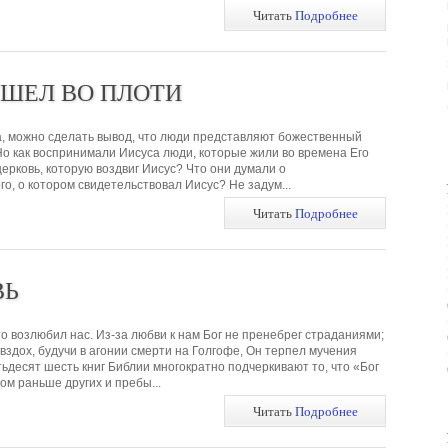
Читать
Подробнее
ИШЕЛ ВО ПЛОТИ
, можно сделать вывод, что люди представляют божественный
Но как воспринимали Иисуса люди, которые жили во времена Его
ерковь, которую воздвиг Иисус? Что они думали о
о, о котором свидетельствовал Иисус? Не задум...
Читать
Подробнее
ВЬ
то возлюбил нас. Из-за любви к нам Бог не пренебрег страданиями;
вздох, будучи в агонии смерти на Голгофе, Он терпел мучения
ьдесят шесть книг Библии многократно подчеркивают то, что «Бог
ом раньше других и пребы...
Читать
Подробнее