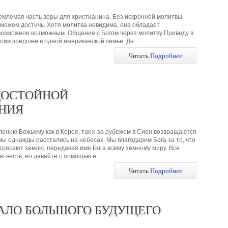
емлемая часть веры для христианина. Без искренней молитвы
сможем достичь. Хотя молитва невидима, она обладает
возможное возможным. Общение с Богом через молитву Приведу в
оизошедшее в одной американской семье. Дн...
Читать
Подробнее
ДОСТОЙНОЙ
НИЯ
ению Божьему как в Корее, так и за рубежом в Сион возвращаются
мы однажды расстались на небесах. Мы благодарим Бога за то, что
трясают землю, передавая имя Бога всему земному миру. Все
 весть; но давайте с помощью н...
Читать
Подробнее
АЛО БОЛЬШОГО БУДУЩЕГО