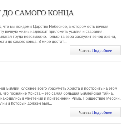
У ДО САМОГО КОНЦА
о, что мы войдем в Царство Небесное, в котором есть вечная
 эту вечную жизнь надлежит приложить усилия и старания.
илагая труда невозможно. Только та вера заслужит венец жизни,
сти до самого конца. В мире достат...
Читать
Подробнее
иг Библии, сложнее всего уразуметь Христа и построить на этом
я, что познание Христа – это самая большая Библейская тайна.
 находились в угнетении и притеснении Рима. Пришествие Мессии,
лии и Который должен был...
Читать
Подробнее