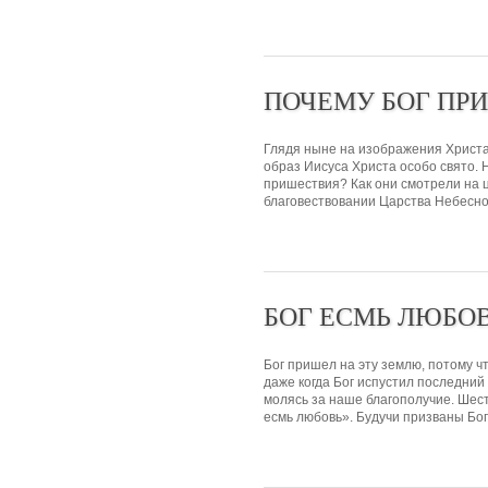
ПОЧЕМУ БОГ ПР
Глядя ныне на изображения Христа
образ Иисуса Христа особо свято. 
пришествия? Как они смотрели на ц
благовествовании Царства Небесног
БОГ ЕСМЬ ЛЮБО
Бог пришел на эту землю, потому ч
даже когда Бог испустил последний 
молясь за наше благополучие. Шест
есмь любовь». Будучи призваны Бог