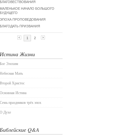
Истина Жизни
Бог Элохим
Небесная Мать
Второй Христос
Основная Истина
Семь праздников трёх эпох
О Духе