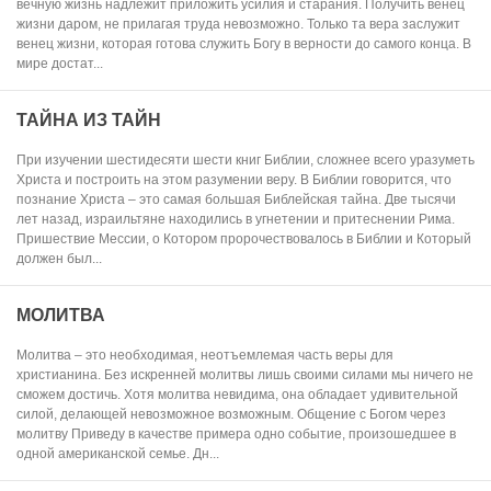
вечную жизнь надлежит приложить усилия и старания. Получить венец
жизни даром, не прилагая труда невозможно. Только та вера заслужит
венец жизни, которая готова служить Богу в верности до самого конца. В
мире достат...
ТАЙНА ИЗ ТАЙН
При изучении шестидесяти шести книг Библии, сложнее всего уразуметь
Христа и построить на этом разумении веру. В Библии говорится, что
познание Христа – это самая большая Библейская тайна. Две тысячи
лет назад, израильтяне находились в угнетении и притеснении Рима.
Пришествие Мессии, о Котором пророчествовалось в Библии и Который
должен был...
МОЛИТВА
Молитва – это необходимая, неотъемлемая часть веры для
христианина. Без искренней молитвы лишь своими силами мы ничего не
сможем достичь. Хотя молитва невидима, она обладает удивительной
силой, делающей невозможное возможным. Общение с Богом через
молитву Приведу в качестве примера одно событие, произошедшее в
одной американской семье. Дн...