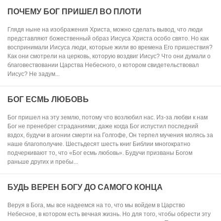
ПОЧЕМУ БОГ ПРИШЕЛ ВО ПЛОТИ
Глядя ныне на изображения Христа, можно сделать вывод, что люди
представляют божественный образ Иисуса Христа особо свято. Но как
воспринимали Иисуса люди, которые жили во времена Его пришествия?
Как они смотрели на церковь, которую воздвиг Иисус? Что они думали о
благовествовании Царства Небесного, о котором свидетельствовал
Иисус? Не задум...
БОГ ЕСМЬ ЛЮБОВЬ
Бог пришел на эту землю, потому что возлюбил нас. Из-за любви к нам
Бог не пренебрег страданиями; даже когда Бог испустил последний
вздох, будучи в агонии смерти на Голгофе, Он терпел мучения молясь за
наше благополучие. Шестьдесят шесть книг Библии многократно
подчеркивают то, что «Бог есмь любовь». Будучи призваны Богом
раньше других и пребы...
БУДЬ ВЕРЕН БОГУ ДО САМОГО КОНЦА
Веруя в Бога, мы все надеемся на то, что мы войдем в Царство
Небесное, в котором есть вечная жизнь. Но для того, чтобы обрести эту