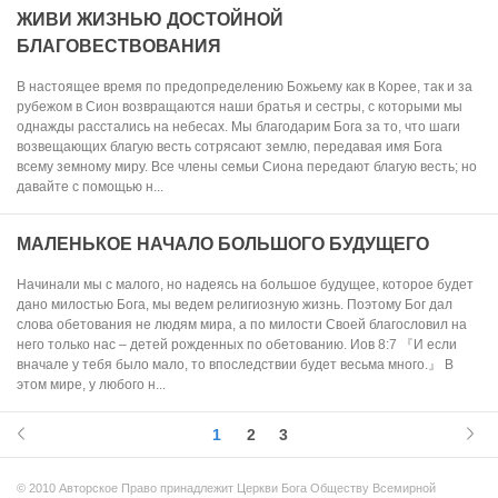
ЖИВИ ЖИЗНЬЮ ДОСТОЙНОЙ
БЛАГОВЕСТВОВАНИЯ
В настоящее время по предопределению Божьему как в Корее, так и за
рубежом в Сион возвращаются наши братья и сестры, с которыми мы
однажды расстались на небесах. Мы благодарим Бога за то, что шаги
возвещающих благую весть сотрясают землю, передавая имя Бога
всему земному миру. Все члены семьи Сиона передают благую весть; но
давайте с помощью н...
МАЛЕНЬКОЕ НАЧАЛО БОЛЬШОГО БУДУЩЕГО
Начинали мы с малого, но надеясь на большое будущее, которое будет
дано милостью Бога, мы ведем религиозную жизнь. Поэтому Бог дал
слова обетования не людям мира, а по милости Своей благословил на
него только нас – детей рожденных по обетованию. Иов 8:7 『И если
вначале у тебя было мало, то впоследствии будет весьма много.』 В
этом мире, у любого н...
1
2
3
© 2010 Авторское Право принадлежит Церкви Бога Обществу Всемирной