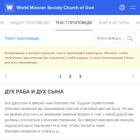
World Mission Society Church of God
WATV
НИ
МЕДИА ПРОПОВЕДИ
ТЕКСТ ПРОПОВЕДИ
КНИГИ ИСТИНЫ
Б
Текст проповеди
한국어 제목표시
Копирование и распространение текста проповедей запрещено. Желаем, чтобы
полученное вдохновение вы сохранили у себя в душах и стали благоуханием Сиона
для всех окружающих.
1
2
3
ДУХ РАБА И ДУХ СЫНА
Бог удостоил и вверил нам благовестие. Будучи служителями
благовествования мы принимаем участие в великой миссии Бога. Но мы
не можем упустить из внимания важный вопрос о том, с какой душой мы
должны относиться к благовествованию. Бог вверил вам миссию жнецов,
задача которых заключается в том, чтобы посеять семя
благовествования и собрать д...