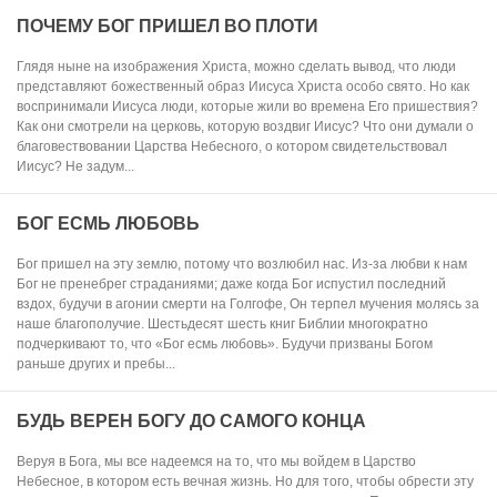
ПОЧЕМУ БОГ ПРИШЕЛ ВО ПЛОТИ
Глядя ныне на изображения Христа, можно сделать вывод, что люди
представляют божественный образ Иисуса Христа особо свято. Но как
воспринимали Иисуса люди, которые жили во времена Его пришествия?
Как они смотрели на церковь, которую воздвиг Иисус? Что они думали о
благовествовании Царства Небесного, о котором свидетельствовал
Иисус? Не задум...
БОГ ЕСМЬ ЛЮБОВЬ
Бог пришел на эту землю, потому что возлюбил нас. Из-за любви к нам
Бог не пренебрег страданиями; даже когда Бог испустил последний
вздох, будучи в агонии смерти на Голгофе, Он терпел мучения молясь за
наше благополучие. Шестьдесят шесть книг Библии многократно
подчеркивают то, что «Бог есмь любовь». Будучи призваны Богом
раньше других и пребы...
БУДЬ ВЕРЕН БОГУ ДО САМОГО КОНЦА
Веруя в Бога, мы все надеемся на то, что мы войдем в Царство
Небесное, в котором есть вечная жизнь. Но для того, чтобы обрести эту