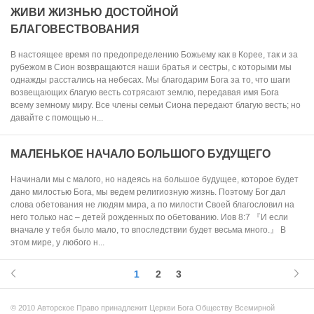
ЖИВИ ЖИЗНЬЮ ДОСТОЙНОЙ
БЛАГОВЕСТВОВАНИЯ
В настоящее время по предопределению Божьему как в Корее, так и за
рубежом в Сион возвращаются наши братья и сестры, с которыми мы
однажды расстались на небесах. Мы благодарим Бога за то, что шаги
возвещающих благую весть сотрясают землю, передавая имя Бога
всему земному миру. Все члены семьи Сиона передают благую весть; но
давайте с помощью н...
МАЛЕНЬКОЕ НАЧАЛО БОЛЬШОГО БУДУЩЕГО
Начинали мы с малого, но надеясь на большое будущее, которое будет
дано милостью Бога, мы ведем религиозную жизнь. Поэтому Бог дал
слова обетования не людям мира, а по милости Своей благословил на
него только нас – детей рожденных по обетованию. Иов 8:7 『И если
вначале у тебя было мало, то впоследствии будет весьма много.』 В
этом мире, у любого н...
1
2
3
© 2010 Авторское Право принадлежит Церкви Бога Обществу Всемирной