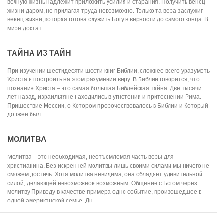
вечную жизнь надлежит приложить усилия и старания. Получить венец
жизни даром, не прилагая труда невозможно. Только та вера заслужит
венец жизни, которая готова служить Богу в верности до самого конца. В
мире достат...
ТАЙНА ИЗ ТАЙН
При изучении шестидесяти шести книг Библии, сложнее всего уразуметь
Христа и построить на этом разумении веру. В Библии говорится, что
познание Христа – это самая большая Библейская тайна. Две тысячи
лет назад, израильтяне находились в угнетении и притеснении Рима.
Пришествие Мессии, о Котором пророчествовалось в Библии и Который
должен был...
МОЛИТВА
Молитва – это необходимая, неотъемлемая часть веры для
христианина. Без искренней молитвы лишь своими силами мы ничего не
сможем достичь. Хотя молитва невидима, она обладает удивительной
силой, делающей невозможное возможным. Общение с Богом через
молитву Приведу в качестве примера одно событие, произошедшее в
одной американской семье. Дн...