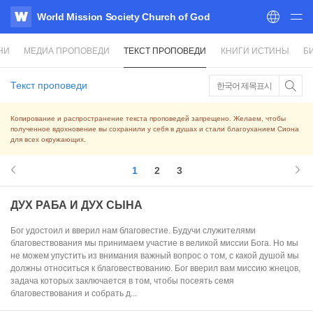
World Mission Society Church of God
WATV
НИ
МЕДИА ПРОПОВЕДИ
ТЕКСТ ПРОПОВЕДИ
КНИГИ ИСТИНЫ
Б
Текст проповеди
한국어 제목표시
Копирование и распространение текста проповедей запрещено. Желаем, чтобы
полученное вдохновение вы сохранили у себя в душах и стали благоуханием Сиона
для всех окружающих.
1
2
3
ДУХ РАБА И ДУХ СЫНА
Бог удостоил и вверил нам благовестие. Будучи служителями
благовествования мы принимаем участие в великой миссии Бога. Но мы
не можем упустить из внимания важный вопрос о том, с какой душой мы
должны относиться к благовествованию. Бог вверил вам миссию жнецов,
задача которых заключается в том, чтобы посеять семя
благовествования и собрать д...