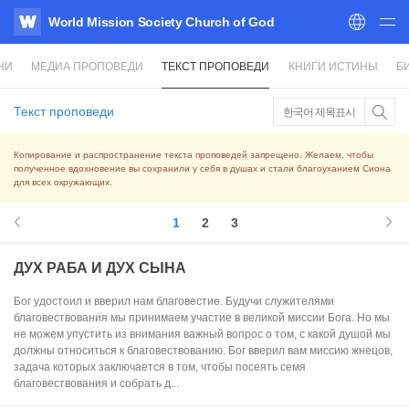
World Mission Society Church of God
WATV
НИ
МЕДИА ПРОПОВЕДИ
ТЕКСТ ПРОПОВЕДИ
КНИГИ ИСТИНЫ
Б
Текст проповеди
한국어 제목표시
Копирование и распространение текста проповедей запрещено. Желаем, чтобы
полученное вдохновение вы сохранили у себя в душах и стали благоуханием Сиона
для всех окружающих.
1
2
3
ДУХ РАБА И ДУХ СЫНА
Бог удостоил и вверил нам благовестие. Будучи служителями
благовествования мы принимаем участие в великой миссии Бога. Но мы
не можем упустить из внимания важный вопрос о том, с какой душой мы
должны относиться к благовествованию. Бог вверил вам миссию жнецов,
задача которых заключается в том, чтобы посеять семя
благовествования и собрать д...