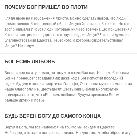
ПОЧЕМУ БОГ ПРИШЕЛ ВО ПЛОТИ
Глядя ныне на изображения Христа, можно сделать вывод, что люди
представляют божественный образ Иисуса Христа особо свято. Но как
воспринимали Иисуса люди, которые жили во времена Его пришествия?
Как они смотрели на церковь, которую воздвиг Иисус? Что они думали о
благовествовании Царства Небесного, о котором свидетельствовал
Иисус? Не задум...
БОГ ЕСМЬ ЛЮБОВЬ
Бог пришел на эту землю, потому что возлюбил нас. Из-за любви к нам
Бог не пренебрег страданиями; даже когда Бог испустил последний
вздох, будучи в агонии смерти на Голгофе, Он терпел мучения молясь за
наше благополучие. Шестьдесят шесть книг Библии многократно
подчеркивают то, что «Бог есмь любовь». Будучи призваны Богом
раньше других и пребы...
БУДЬ ВЕРЕН БОГУ ДО САМОГО КОНЦА
Веруя в Бога, мы все надеемся на то, что мы войдем в Царство
Небесное, в котором есть вечная жизнь. Но для того, чтобы обрести эту