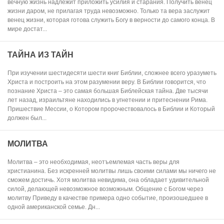
вечную жизнь надлежит приложить усилия и старания. Получить венец
жизни даром, не прилагая труда невозможно. Только та вера заслужит
венец жизни, которая готова служить Богу в верности до самого конца. В
мире достат...
ТАЙНА ИЗ ТАЙН
При изучении шестидесяти шести книг Библии, сложнее всего уразуметь
Христа и построить на этом разумении веру. В Библии говорится, что
познание Христа – это самая большая Библейская тайна. Две тысячи
лет назад, израильтяне находились в угнетении и притеснении Рима.
Пришествие Мессии, о Котором пророчествовалось в Библии и Который
должен был...
МОЛИТВА
Молитва – это необходимая, неотъемлемая часть веры для
христианина. Без искренней молитвы лишь своими силами мы ничего не
сможем достичь. Хотя молитва невидима, она обладает удивительной
силой, делающей невозможное возможным. Общение с Богом через
молитву Приведу в качестве примера одно событие, произошедшее в
одной американской семье. Дн...