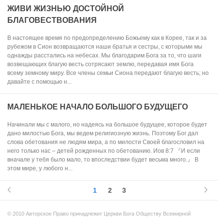
ЖИВИ ЖИЗНЬЮ ДОСТОЙНОЙ
БЛАГОВЕСТВОВАНИЯ
В настоящее время по предопределению Божьему как в Корее, так и за
рубежом в Сион возвращаются наши братья и сестры, с которыми мы
однажды расстались на небесах. Мы благодарим Бога за то, что шаги
возвещающих благую весть сотрясают землю, передавая имя Бога
всему земному миру. Все члены семьи Сиона передают благую весть; но
давайте с помощью н...
МАЛЕНЬКОЕ НАЧАЛО БОЛЬШОГО БУДУЩЕГО
Начинали мы с малого, но надеясь на большое будущее, которое будет
дано милостью Бога, мы ведем религиозную жизнь. Поэтому Бог дал
слова обетования не людям мира, а по милости Своей благословил на
него только нас – детей рожденных по обетованию. Иов 8:7 『И если
вначале у тебя было мало, то впоследствии будет весьма много.』 В
этом мире, у любого н...
1
2
3
© 2010 Авторское Право принадлежит Церкви Бога Обществу Всемирной