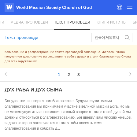
World Mission Society Church of God
WATV
НИ
МЕДИА ПРОПОВЕДИ
ТЕКСТ ПРОПОВЕДИ
КНИГИ ИСТИНЫ
Б
Текст проповеди
한국어 제목표시
Копирование и распространение текста проповедей запрещено. Желаем, чтобы
полученное вдохновение вы сохранили у себя в душах и стали благоуханием Сиона
для всех окружающих.
1
2
3
ДУХ РАБА И ДУХ СЫНА
Бог удостоил и вверил нам благовестие. Будучи служителями
благовествования мы принимаем участие в великой миссии Бога. Но мы
не можем упустить из внимания важный вопрос о том, с какой душой мы
должны относиться к благовествованию. Бог вверил вам миссию жнецов,
задача которых заключается в том, чтобы посеять семя
благовествования и собрать д...