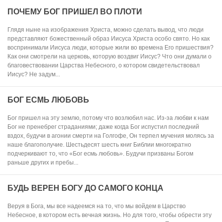
ПОЧЕМУ БОГ ПРИШЕЛ ВО ПЛОТИ
Глядя ныне на изображения Христа, можно сделать вывод, что люди
представляют божественный образ Иисуса Христа особо свято. Но как
воспринимали Иисуса люди, которые жили во времена Его пришествия?
Как они смотрели на церковь, которую воздвиг Иисус? Что они думали о
благовествовании Царства Небесного, о котором свидетельствовал
Иисус? Не задум...
БОГ ЕСМЬ ЛЮБОВЬ
Бог пришел на эту землю, потому что возлюбил нас. Из-за любви к нам
Бог не пренебрег страданиями; даже когда Бог испустил последний
вздох, будучи в агонии смерти на Голгофе, Он терпел мучения молясь за
наше благополучие. Шестьдесят шесть книг Библии многократно
подчеркивают то, что «Бог есмь любовь». Будучи призваны Богом
раньше других и пребы...
БУДЬ ВЕРЕН БОГУ ДО САМОГО КОНЦА
Веруя в Бога, мы все надеемся на то, что мы войдем в Царство
Небесное, в котором есть вечная жизнь. Но для того, чтобы обрести эту