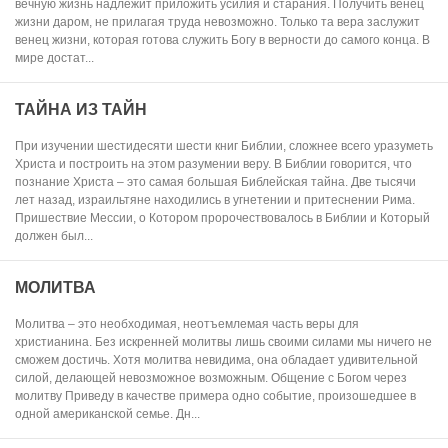
вечную жизнь надлежит приложить усилия и старания. Получить венец
жизни даром, не прилагая труда невозможно. Только та вера заслужит
венец жизни, которая готова служить Богу в верности до самого конца. В
мире достат...
ТАЙНА ИЗ ТАЙН
При изучении шестидесяти шести книг Библии, сложнее всего уразуметь
Христа и построить на этом разумении веру. В Библии говорится, что
познание Христа – это самая большая Библейская тайна. Две тысячи
лет назад, израильтяне находились в угнетении и притеснении Рима.
Пришествие Мессии, о Котором пророчествовалось в Библии и Который
должен был...
МОЛИТВА
Молитва – это необходимая, неотъемлемая часть веры для
христианина. Без искренней молитвы лишь своими силами мы ничего не
сможем достичь. Хотя молитва невидима, она обладает удивительной
силой, делающей невозможное возможным. Общение с Богом через
молитву Приведу в качестве примера одно событие, произошедшее в
одной американской семье. Дн...