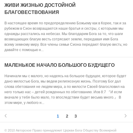
ЖИВИ ЖИЗНЬЮ ДОСТОЙНОЙ
БЛАГОВЕСТВОВАНИЯ
В настоящее время по предопределению Божьему как в Корее, так и за
рубежом в Сион возвращаются наши братья и сестры, с которыми мы
однажды расстались на небесах. Мы благодарим Бога за то, что шаги
возвещающих благую весть сотрясают землю, передавая имя Бога
всему земному миру. Все члены семьи Сиона передают благую весть; но
давайте с помощью н...
МАЛЕНЬКОЕ НАЧАЛО БОЛЬШОГО БУДУЩЕГО
Начинали мы с малого, но надеясь на большое будущее, которое будет
дано милостью Бога, мы ведем религиозную жизнь. Поэтому Бог дал
слова обетования не людям мира, а по милости Своей благословил на
него только нас – детей рожденных по обетованию. Иов 8:7 『И если
вначале у тебя было мало, то впоследствии будет весьма много.』 В
этом мире, у любого н...
1
2
3
© 2010 Авторское Право принадлежит Церкви Бога Обществу Всемирной