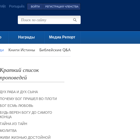
Việt
Português
о
Награды
Медиа Репорт
ди
Книги Истины
Библейские Q&A