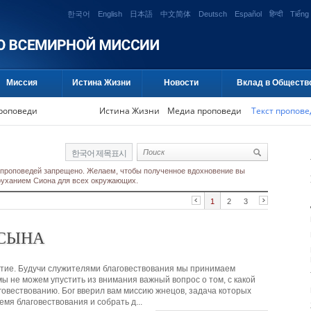
한국어
English
日本語
中文简体
Deutsch
Español
हिन्दी
Tiếng 
Миссия
Истина Жизни
Новости
Вклад в Обществ
проповеди
Истина Жизни
Медиа проповеди
Текст пропове
한국어 제목표시
 проповедей запрещено. Желаем, чтобы полученное вдохновение вы
гоуханием Сиона для всех окружающих.
1
2
3
 СЫНА
естие. Будучи служителями благовествования мы принимаем
мы не можем упустить из внимания важный вопрос о том, с какой
овествованию. Бог вверил вам миссию жнецов, задача которых
емя благовествования и собрать д...