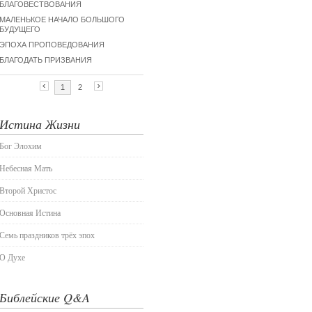
Истина Жизни
Бог Элохим
Небесная Мать
Второй Христос
Основная Истина
Семь праздников трёх эпох
О Духе