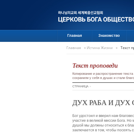
Главная
Знакомство
Главная
»
Истина Жизни
»
Текст 
Текст проповеди
Копирование и распространение текста
сохранили у себя в душах и стали бла
СТРАНИЦА
»
ДУХ РАБА И ДУХ
Бог удостоил и вверил нам благов
участие в великой миссии Бога. Но 
душой мы должны относиться к благ
заключается в том, чтобы посеять с