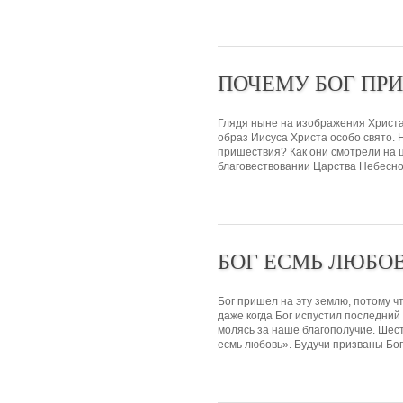
ПОЧЕМУ БОГ ПР
Глядя ныне на изображения Христа
образ Иисуса Христа особо свято. 
пришествия? Как они смотрели на ц
благовествовании Царства Небесног
БОГ ЕСМЬ ЛЮБО
Бог пришел на эту землю, потому ч
даже когда Бог испустил последний 
молясь за наше благополучие. Шест
есмь любовь». Будучи призваны Бог