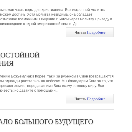
емлемая часть веры для христианина. Без искренней молитвы
сможем достичь. Хотя молитва невидима, она обладает
возможное возможным. Общение с Богом через молитву Приведу в
оизошедшее в одной американской семье. Дн...
Читать
Подробнее
ДОСТОЙНОЙ
НИЯ
ению Божьему как в Корее, так и за рубежом в Сион возвращаются
мы однажды расстались на небесах. Мы благодарим Бога за то, что
трясают землю, передавая имя Бога всему земному миру. Все
 весть; но давайте с помощью н...
Читать
Подробнее
АЛО БОЛЬШОГО БУДУЩЕГО