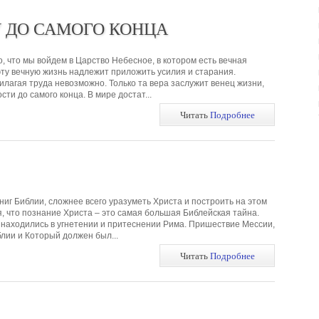
У ДО САМОГО КОНЦА
о, что мы войдем в Царство Небесное, в котором есть вечная
 эту вечную жизнь надлежит приложить усилия и старания.
илагая труда невозможно. Только та вера заслужит венец жизни,
сти до самого конца. В мире достат...
Читать
Подробнее
иг Библии, сложнее всего уразуметь Христа и построить на этом
я, что познание Христа – это самая большая Библейская тайна.
 находились в угнетении и притеснении Рима. Пришествие Мессии,
лии и Который должен был...
Читать
Подробнее