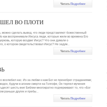
Читать
Подробнее
ИШЕЛ ВО ПЛОТИ
, можно сделать вывод, что люди представляют божественный
Но как воспринимали Иисуса люди, которые жили во времена Его
ерковь, которую воздвиг Иисус? Что они думали о
о, о котором свидетельствовал Иисус? Не задум...
Читать
Подробнее
ВЬ
то возлюбил нас. Из-за любви к нам Бог не пренебрег страданиями;
вздох, будучи в агонии смерти на Голгофе, Он терпел мучения
ьдесят шесть книг Библии многократно подчеркивают то, что «Бог
ом раньше других и пребы...
Читать
Подробнее