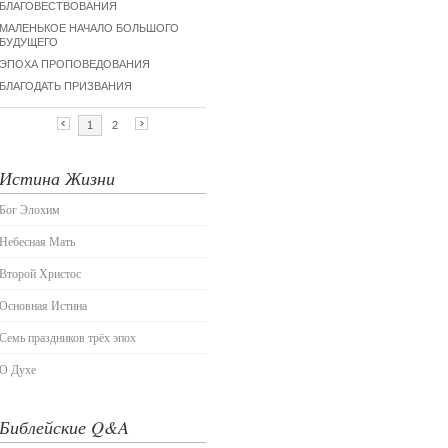
Истина Жизни
Бог Элохим
Небесная Мать
Второй Христос
Основная Истина
Семь праздников трёх эпох
О Духе