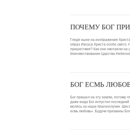
ПОЧЕМУ БОГ ПР
Глядя ныне на изображения Христа
образ Иисуса Христа особо свято. 
пришествия? Как они смотрели на ц
благовествовании Царства Небесног
БОГ ЕСМЬ ЛЮБО
Бог пришел на эту землю, потому ч
даже когда Бог испустил последний 
молясь за наше благополучие. Шест
есмь любовь». Будучи призваны Бог