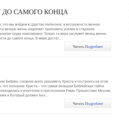
У ДО САМОГО КОНЦА
о, что мы войдем в Царство Небесное, в котором есть вечная
 эту вечную жизнь надлежит приложить усилия и старания.
илагая труда невозможно. Только та вера заслужит венец жизни,
сти до самого конца. В мире достат...
Читать
Подробнее
иг Библии, сложнее всего уразуметь Христа и построить на этом
я, что познание Христа – это самая большая Библейская тайна.
 находились в угнетении и притеснении Рима. Пришествие Мессии,
лии и Который должен был...
Читать
Подробнее