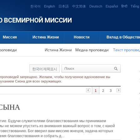
한국어
English
日本語
中文简体
Deutsch
Español
हिन्दी
Tiếng 
Миссия
Истина Жизни
Новости
Вклад в Обществ
проповеди
Истина Жизни
Медиа проповеди
Текст пропове
한국어 제목표시
 проповедей запрещено. Желаем, чтобы полученное вдохновение вы
гоуханием Сиона для всех окружающих.
1
2
3
 СЫНА
естие. Будучи служителями благовествования мы принимаем
мы не можем упустить из внимания важный вопрос о том, с какой
овествованию. Бог вверил вам миссию жнецов, задача которых
емя благовествования и собрать д...