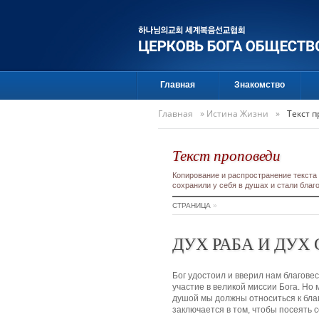
Главная
Знакомство
Главная
»
Истина Жизни
»
Текст 
Текст проповеди
Копирование и распространение текста
сохранили у себя в душах и стали бла
СТРАНИЦА
»
ДУХ РАБА И ДУХ
Бог удостоил и вверил нам благов
участие в великой миссии Бога. Но 
душой мы должны относиться к благ
заключается в том, чтобы посеять с