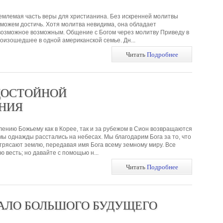
емлемая часть веры для христианина. Без искренней молитвы
сможем достичь. Хотя молитва невидима, она обладает
возможное возможным. Общение с Богом через молитву Приведу в
оизошедшее в одной американской семье. Дн...
Читать
Подробнее
ДОСТОЙНОЙ
НИЯ
ению Божьему как в Корее, так и за рубежом в Сион возвращаются
мы однажды расстались на небесах. Мы благодарим Бога за то, что
трясают землю, передавая имя Бога всему земному миру. Все
 весть; но давайте с помощью н...
Читать
Подробнее
АЛО БОЛЬШОГО БУДУЩЕГО