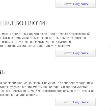
Читать
Подробнее
ИШЕЛ ВО ПЛОТИ
, можно сделать вывод, что люди представляют божественный
Но как воспринимали Иисуса люди, которые жили во времена Его
ерковь, которую воздвиг Иисус? Что они думали о
о, о котором свидетельствовал Иисус? Не задум...
Читать
Подробнее
ВЬ
то возлюбил нас. Из-за любви к нам Бог не пренебрег страданиями;
вздох, будучи в агонии смерти на Голгофе, Он терпел мучения
ьдесят шесть книг Библии многократно подчеркивают то, что «Бог
ом раньше других и пребы...
Читать
Подробнее