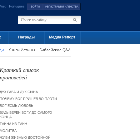
Việt
Português
о
Награды
Медиа Репорт
ди
Книги Истины
Библейские Q&A