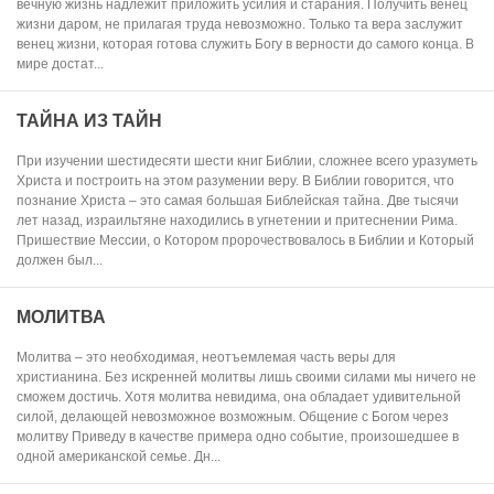
вечную жизнь надлежит приложить усилия и старания. Получить венец
жизни даром, не прилагая труда невозможно. Только та вера заслужит
венец жизни, которая готова служить Богу в верности до самого конца. В
мире достат...
ТАЙНА ИЗ ТАЙН
При изучении шестидесяти шести книг Библии, сложнее всего уразуметь
Христа и построить на этом разумении веру. В Библии говорится, что
познание Христа – это самая большая Библейская тайна. Две тысячи
лет назад, израильтяне находились в угнетении и притеснении Рима.
Пришествие Мессии, о Котором пророчествовалось в Библии и Который
должен был...
МОЛИТВА
Молитва – это необходимая, неотъемлемая часть веры для
христианина. Без искренней молитвы лишь своими силами мы ничего не
сможем достичь. Хотя молитва невидима, она обладает удивительной
силой, делающей невозможное возможным. Общение с Богом через
молитву Приведу в качестве примера одно событие, произошедшее в
одной американской семье. Дн...