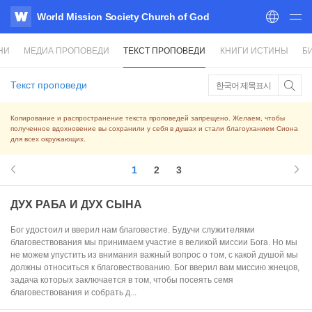
World Mission Society Church of God
WATV
НИ
МЕДИА ПРОПОВЕДИ
ТЕКСТ ПРОПОВЕДИ
КНИГИ ИСТИНЫ
Б
Текст проповеди
한국어 제목표시
Копирование и распространение текста проповедей запрещено. Желаем, чтобы
полученное вдохновение вы сохранили у себя в душах и стали благоуханием Сиона
для всех окружающих.
1
2
3
ДУХ РАБА И ДУХ СЫНА
Бог удостоил и вверил нам благовестие. Будучи служителями
благовествования мы принимаем участие в великой миссии Бога. Но мы
не можем упустить из внимания важный вопрос о том, с какой душой мы
должны относиться к благовествованию. Бог вверил вам миссию жнецов,
задача которых заключается в том, чтобы посеять семя
благовествования и собрать д...