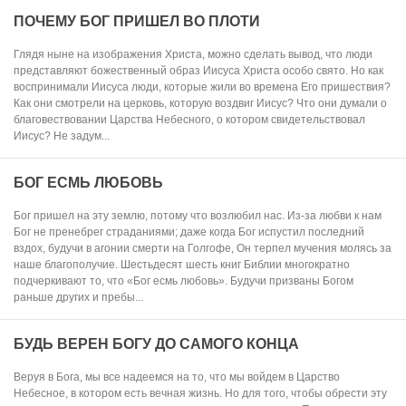
ПОЧЕМУ БОГ ПРИШЕЛ ВО ПЛОТИ
Глядя ныне на изображения Христа, можно сделать вывод, что люди
представляют божественный образ Иисуса Христа особо свято. Но как
воспринимали Иисуса люди, которые жили во времена Его пришествия?
Как они смотрели на церковь, которую воздвиг Иисус? Что они думали о
благовествовании Царства Небесного, о котором свидетельствовал
Иисус? Не задум...
БОГ ЕСМЬ ЛЮБОВЬ
Бог пришел на эту землю, потому что возлюбил нас. Из-за любви к нам
Бог не пренебрег страданиями; даже когда Бог испустил последний
вздох, будучи в агонии смерти на Голгофе, Он терпел мучения молясь за
наше благополучие. Шестьдесят шесть книг Библии многократно
подчеркивают то, что «Бог есмь любовь». Будучи призваны Богом
раньше других и пребы...
БУДЬ ВЕРЕН БОГУ ДО САМОГО КОНЦА
Веруя в Бога, мы все надеемся на то, что мы войдем в Царство
Небесное, в котором есть вечная жизнь. Но для того, чтобы обрести эту