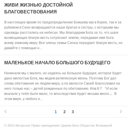
ЖИВИ ЖИЗНЬЮ ДОСТОЙНОЙ
БЛАГОВЕСТВОВАНИЯ
В настоящее время по предопределению Божьему как в Корее, так и за
рубежом в Сион возвращаются наши братья и сестры, с которыми мы
однажды расстались на небесах. Мы благодарим Бога за то, что шаги
возвещающих благую весть сотрясают землю, передавая имя Бога
всему земному миру. Все члены семьи Сиона передают благую весть; но
давайте с помощью н...
МАЛЕНЬКОЕ НАЧАЛО БОЛЬШОГО БУДУЩЕГО
Начинали мы с малого, но надеясь на большое будущее, которое будет
дано милостью Бога, мы ведем религиозную жизнь. Поэтому Бог дал
слова обетования не людям мира, а по милости Своей благословил на
него только нас – детей рожденных по обетованию. Иов 8:7 『И если
вначале у тебя было мало, то впоследствии будет весьма много.』 В
этом мире, у любого н...
1
2
3
© 2010 Авторское Право принадлежит Церкви Бога Обществу Всемирной