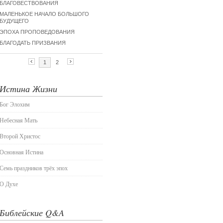
Истина Жизни
Бог Элохим
Небесная Мать
Второй Христос
Основная Истина
Семь праздников трёх эпох
О Духе