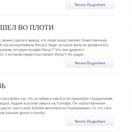
Читать
Подробнее
ИШЕЛ ВО ПЛОТИ
, можно сделать вывод, что люди представляют божественный
Но как воспринимали Иисуса люди, которые жили во времена Его
ерковь, которую воздвиг Иисус? Что они думали о
о, о котором свидетельствовал Иисус? Не задум...
Читать
Подробнее
ВЬ
то возлюбил нас. Из-за любви к нам Бог не пренебрег страданиями;
вздох, будучи в агонии смерти на Голгофе, Он терпел мучения
ьдесят шесть книг Библии многократно подчеркивают то, что «Бог
ом раньше других и пребы...
Читать
Подробнее