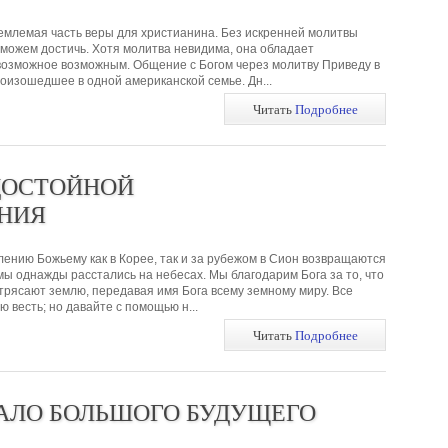
емлемая часть веры для христианина. Без искренней молитвы
сможем достичь. Хотя молитва невидима, она обладает
возможное возможным. Общение с Богом через молитву Приведу в
оизошедшее в одной американской семье. Дн...
Читать
Подробнее
ДОСТОЙНОЙ
НИЯ
ению Божьему как в Корее, так и за рубежом в Сион возвращаются
мы однажды расстались на небесах. Мы благодарим Бога за то, что
трясают землю, передавая имя Бога всему земному миру. Все
 весть; но давайте с помощью н...
Читать
Подробнее
АЛО БОЛЬШОГО БУДУЩЕГО