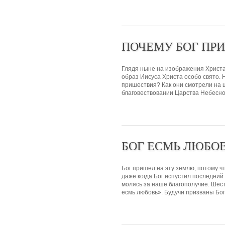
ПОЧЕМУ БОГ ПР
Глядя ныне на изображения Христа
образ Иисуса Христа особо свято. 
пришествия? Как они смотрели на ц
благовествовании Царства Небесног
БОГ ЕСМЬ ЛЮБО
Бог пришел на эту землю, потому ч
даже когда Бог испустил последний 
молясь за наше благополучие. Шест
есмь любовь». Будучи призваны Бог