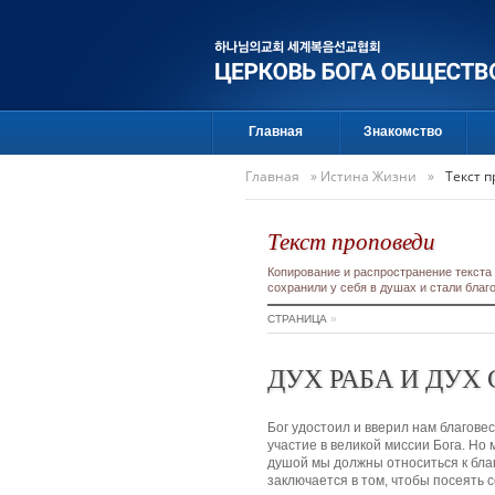
Главная
Знакомство
Главная
»
Истина Жизни
»
Текст 
Текст проповеди
Копирование и распространение текста
сохранили у себя в душах и стали бла
СТРАНИЦА
»
ДУХ РАБА И ДУХ
Бог удостоил и вверил нам благов
участие в великой миссии Бога. Но 
душой мы должны относиться к благ
заключается в том, чтобы посеять с