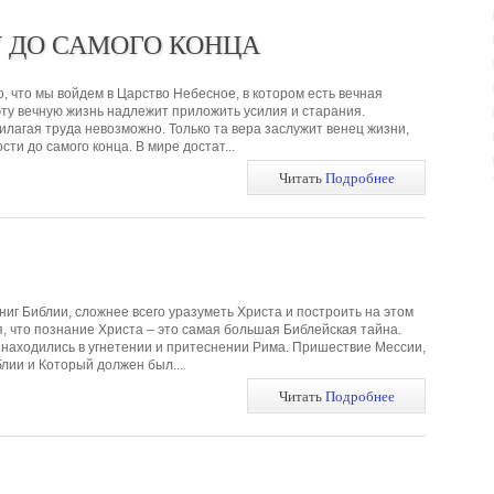
У ДО САМОГО КОНЦА
о, что мы войдем в Царство Небесное, в котором есть вечная
 эту вечную жизнь надлежит приложить усилия и старания.
илагая труда невозможно. Только та вера заслужит венец жизни,
сти до самого конца. В мире достат...
Читать
Подробнее
иг Библии, сложнее всего уразуметь Христа и построить на этом
я, что познание Христа – это самая большая Библейская тайна.
 находились в угнетении и притеснении Рима. Пришествие Мессии,
лии и Который должен был...
Читать
Подробнее