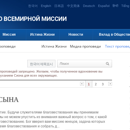
한국어
English
日本語
中文简体
Deutsch
Español
हिन्दी
Tiếng 
Миссия
Истина Жизни
Новости
Вклад в Обществ
проповеди
Истина Жизни
Медиа проповеди
Текст пропове
한국어 제목표시
 проповедей запрещено. Желаем, чтобы полученное вдохновение вы
гоуханием Сиона для всех окружающих.
1
2
3
 СЫНА
естие. Будучи служителями благовествования мы принимаем
мы не можем упустить из внимания важный вопрос о том, с какой
овествованию. Бог вверил вам миссию жнецов, задача которых
емя благовествования и собрать д...