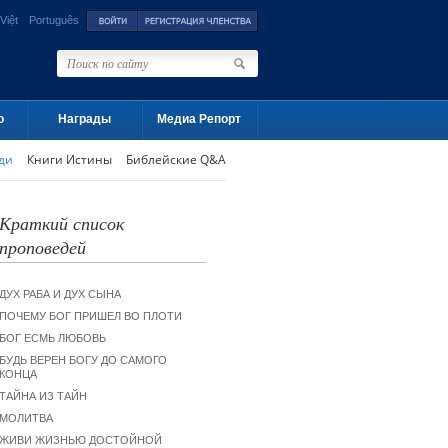
Việt
Português
о
Награды
Медиа Репорт
ди
Книги Истины
Библейские Q&A