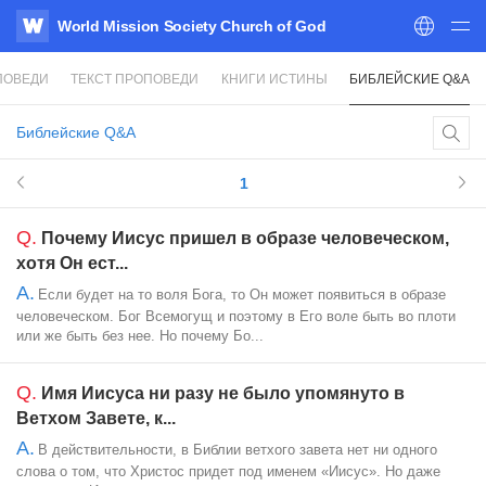
World Mission Society Church of God
WATV
ПОВЕДИ
ТЕКСТ ПРОПОВЕДИ
КНИГИ ИСТИНЫ
БИБЛЕЙСКИЕ Q&A
Библейские Q&A
1
Q.
Почему Иисус пришел в образе человеческом,
хотя Он ест...
A.
Если будет на то воля Бога, то Он может появиться в образе
человеческом. Бог Всемогущ и поэтому в Его воле быть во плоти
или же быть без нее. Но почему Бо...
Q.
Имя Иисуса ни разу не было упомянуто в
Ветхом Завете, к...
A.
В действительности, в Библии ветхого завета нет ни одного
слова о том, что Христос придет под именем «Иисус». Но даже