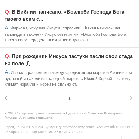
Q.
В Библии написано: «Возлюби Господа Бога
твоего всем с...
A.
Фарисеи, искушая Иисуса, спросили: «Какая наибольшая
заповедь в законе?» Иисус ответил им: «Возлюби Господа Бога
твоего всем сердцем твоим и всею душею т...
Q.
При рождении Иисуса пастухи пасли свои стада
на поле. Д...
A.
Израиль расположен между Средиземным морем и Аравийской
пустыней и находится на одной широте с Южной Кореей. Поэтому
климат Израиля и Кореи не сильно от...
1
© 2010 Авторское Право принадлежит Церкви Бога Обществу Всемирной
Миссии. Все права защищены.
Корея, Кёнги, г. Сонгнам, Бунданг-гу почтовое отделение, Абонетский ящик 119. /
Телефон : 82-31-738-5999 / Факс : 82-31-738-5998