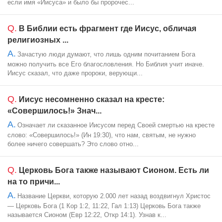
если имя «Иисуса» и было бы пророчес...
Q.
В Библии есть фрагмент где Иисус, обличая
религиозных ...
A.
Зачастую люди думают, что лишь одним почитанием Бога
можно получить все Его благословления. Но Библия учит иначе.
Иисус сказал, что даже пророки, верующи...
Q.
Иисус несомненно сказал на кресте:
«Совершилось!» Знач...
A.
Означает ли сказанное Иисусом перед Своей смертью на кресте
слово: «Совершилось!» (Ин 19:30), что нам, святым, не нужно
более ничего совершать? Это слово отно...
Q.
Церковь Бога также называют Сионом. Есть ли
на то причи...
A.
Название Церкви, которую 2.000 лет назад воздвигнул Христос
— Церковь Бога (1 Кор 1:2, 11:22, Гал 1:13) Церковь Бога также
называется Сионом (Евр 12:22, Откр 14:1). Узнав к...