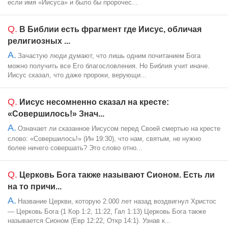
если имя «Иисуса» и было бы пророчес...
Q.
В Библии есть фрагмент где Иисус, обличая
религиозных ...
A.
Зачастую люди думают, что лишь одним почитанием Бога
можно получить все Его благословления. Но Библия учит иначе.
Иисус сказал, что даже пророки, верующи...
Q.
Иисус несомненно сказал на кресте:
«Совершилось!» Знач...
A.
Означает ли сказанное Иисусом перед Своей смертью на кресте
слово: «Совершилось!» (Ин 19:30), что нам, святым, не нужно
более ничего совершать? Это слово отно...
Q.
Церковь Бога также называют Сионом. Есть ли
на то причи...
A.
Название Церкви, которую 2.000 лет назад воздвигнул Христос
— Церковь Бога (1 Кор 1:2, 11:22, Гал 1:13) Церковь Бога также
называется Сионом (Евр 12:22, Откр 14:1). Узнав к...