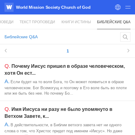
World Mission Society Church of God
WATV
ПОВЕДИ
ТЕКСТ ПРОПОВЕДИ
КНИГИ ИСТИНЫ
БИБЛЕЙСКИЕ Q&A
Библейские Q&A
1
Q.
Почему Иисус пришел в образе человеческом,
хотя Он ест...
A.
Если будет на то воля Бога, то Он может появиться в образе
человеческом. Бог Всемогущ и поэтому в Его воле быть во плоти
или же быть без нее. Но почему Бо...
Q.
Имя Иисуса ни разу не было упомянуто в
Ветхом Завете, к...
A.
В действительности, в Библии ветхого завета нет ни одного
слова о том, что Христос придет под именем «Иисус». Но даже