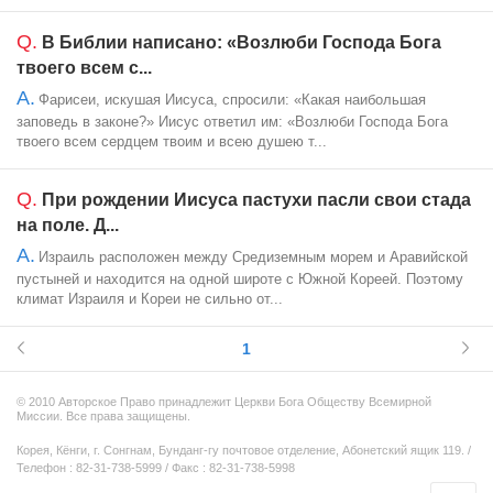
Q.
В Библии написано: «Возлюби Господа Бога
твоего всем с...
A.
Фарисеи, искушая Иисуса, спросили: «Какая наибольшая
заповедь в законе?» Иисус ответил им: «Возлюби Господа Бога
твоего всем сердцем твоим и всею душею т...
Q.
При рождении Иисуса пастухи пасли свои стада
на поле. Д...
A.
Израиль расположен между Средиземным морем и Аравийской
пустыней и находится на одной широте с Южной Кореей. Поэтому
климат Израиля и Кореи не сильно от...
1
© 2010 Авторское Право принадлежит Церкви Бога Обществу Всемирной
Миссии. Все права защищены.
Корея, Кёнги, г. Сонгнам, Бунданг-гу почтовое отделение, Абонетский ящик 119. /
Телефон : 82-31-738-5999 / Факс : 82-31-738-5998