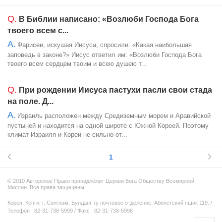
Q.
В Библии написано: «Возлюби Господа Бога
твоего всем с...
A.
Фарисеи, искушая Иисуса, спросили: «Какая наибольшая
заповедь в законе?» Иисус ответил им: «Возлюби Господа Бога
твоего всем сердцем твоим и всею душею т...
Q.
При рождении Иисуса пастухи пасли свои стада
на поле. Д...
A.
Израиль расположен между Средиземным морем и Аравийской
пустыней и находится на одной широте с Южной Кореей. Поэтому
климат Израиля и Кореи не сильно от...
1
© 2010 Авторское Право принадлежит Церкви Бога Обществу Всемирной
Миссии. Все права защищены.
Корея, Кёнги, г. Сонгнам, Бунданг-гу почтовое отделение, Абонетский ящик 119. /
Телефон : 82-31-738-5999 / Факс : 82-31-738-5998