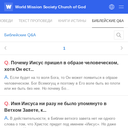
World Mission Society Church of God
WATV
ПОВЕДИ
ТЕКСТ ПРОПОВЕДИ
КНИГИ ИСТИНЫ
БИБЛЕЙСКИЕ Q&A
Библейские Q&A
1
Q.
Почему Иисус пришел в образе человеческом,
хотя Он ест...
A.
Если будет на то воля Бога, то Он может появиться в образе
человеческом. Бог Всемогущ и поэтому в Его воле быть во плоти
или же быть без нее. Но почему Бо...
Q.
Имя Иисуса ни разу не было упомянуто в
Ветхом Завете, к...
A.
В действительности, в Библии ветхого завета нет ни одного
слова о том, что Христос придет под именем «Иисус». Но даже