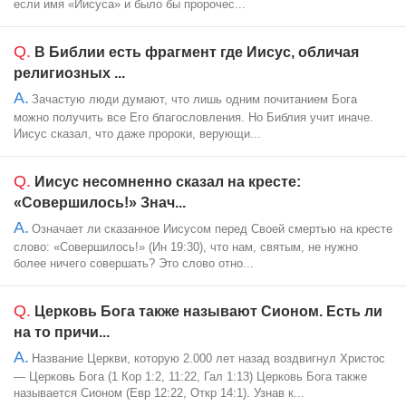
если имя «Иисуса» и было бы пророчес...
Q.
В Библии есть фрагмент где Иисус, обличая
религиозных ...
A.
Зачастую люди думают, что лишь одним почитанием Бога
можно получить все Его благословления. Но Библия учит иначе.
Иисус сказал, что даже пророки, верующи...
Q.
Иисус несомненно сказал на кресте:
«Совершилось!» Знач...
A.
Означает ли сказанное Иисусом перед Своей смертью на кресте
слово: «Совершилось!» (Ин 19:30), что нам, святым, не нужно
более ничего совершать? Это слово отно...
Q.
Церковь Бога также называют Сионом. Есть ли
на то причи...
A.
Название Церкви, которую 2.000 лет назад воздвигнул Христос
— Церковь Бога (1 Кор 1:2, 11:22, Гал 1:13) Церковь Бога также
называется Сионом (Евр 12:22, Откр 14:1). Узнав к...