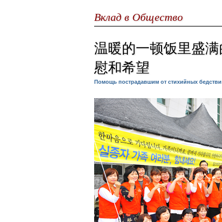
Вклад в Общество
温暖的一顿饭里盛满
慰和希望
Помощь пострадавшим от стихийных бедстви