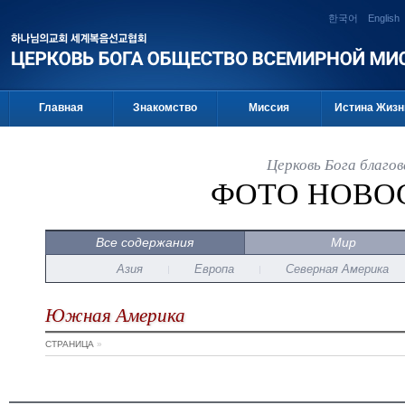
한국어
English
Главная
Знакомство
Миссия
Истина Жизн
Церковь Бога благо
ФОТО НОВО
Все содержания
Мир
Азия
Европа
Северная Америка
Южная Америка
СТРАНИЦА
»